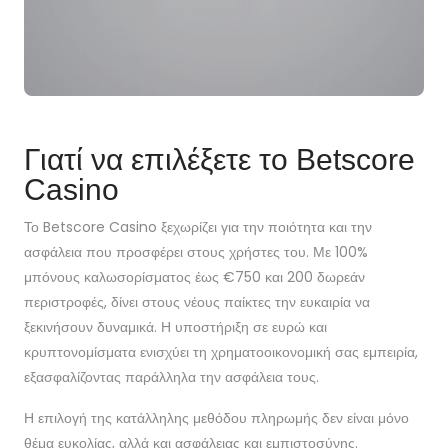
Γιατί να επιλέξετε το Betscore
Casino
Το Betscore Casino ξεχωρίζει για την ποιότητα και την
ασφάλεια που προσφέρει στους χρήστες του. Με 100%
μπόνους καλωσορίσματος έως €750 και 200 δωρεάν
περιστροφές, δίνει στους νέους παίκτες την ευκαιρία να
ξεκινήσουν δυναμικά. Η υποστήριξη σε ευρώ και
κρυπτονομίσματα ενισχύει τη χρηματοοικονομική σας εμπειρία,
εξασφαλίζοντας παράλληλα την ασφάλεια τους.
Η επιλογή της κατάλληλης μεθόδου πληρωμής δεν είναι μόνο
θέμα ευκολίας, αλλά και ασφάλειας και εμπιστοσύνης.