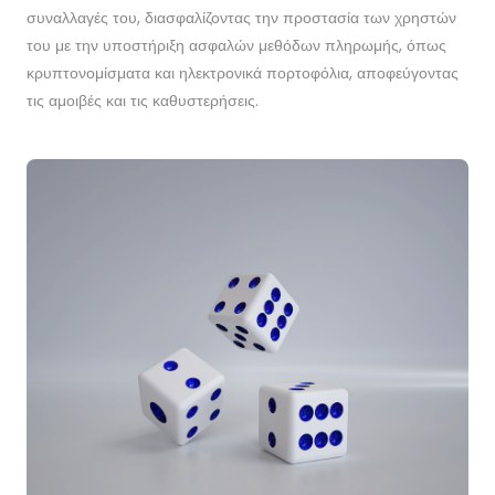
συναλλαγές του, διασφαλίζοντας την προστασία των χρηστών
του με την υποστήριξη ασφαλών μεθόδων πληρωμής, όπως
κρυπτονομίσματα και ηλεκτρονικά πορτοφόλια, αποφεύγοντας
τις αμοιβές και τις καθυστερήσεις.