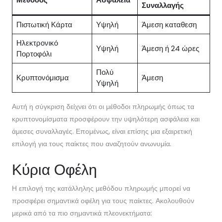
Συναλλαγής
Πιστωτική Κάρτα
Υψηλή
Άμεση καταθεση
Ηλεκτρονικό
Υψηλή
Άμεση ή 24 ώρες
Πορτοφόλι
Πολύ
Κρυπτονόμισμα
Άμεση
Υψηλή
Αυτή η σύγκριση δείχνει ότι οι μέθοδοι πληρωμής όπως τα
κρυπτονομίσματα προσφέρουν την υψηλότερη ασφάλεια και
άμεσες συναλλαγές. Επομένως, είναι επίσης μια εξαιρετική
επιλογή για τους παίκτες που αναζητούν ανωνυμία.
Κύρια Οφέλη
Η επιλογή της κατάλληλης μεθόδου πληρωμής μπορεί να
προσφέρει σημαντικά οφέλη για τους παίκτες. Ακολουθούν
μερικά από τα πιο σημαντικά πλεονεκτήματα: