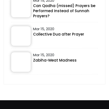
Mar 15, 2020
Can Qadha (missed) Prayers be
Performed Instead of Sunnah
Prayers?
Mar 15, 2020
Collective Dua after Prayer
Mar 15, 2020
Zabiha-Meat Madness