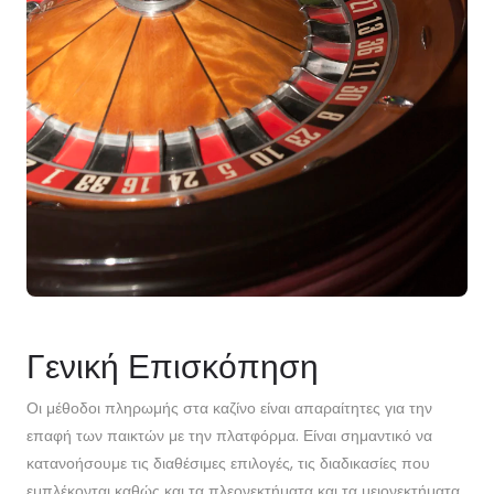
Γενική Επισκόπηση
Οι μέθοδοι πληρωμής στα καζίνο είναι απαραίτητες για την
επαφή των παικτών με την πλατφόρμα. Είναι σημαντικό να
κατανοήσουμε τις διαθέσιμες επιλογές, τις διαδικασίες που
εμπλέκονται καθώς και τα πλεονεκτήματα και τα μειονεκτήματα