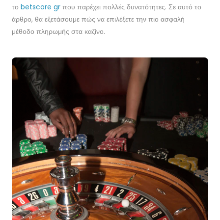
το
betscore gr
που παρέχει πολλές δυνατότητες. Σε αυτό το
άρθρο, θα εξετάσουμε πώς να επιλέξετε την πιο ασφαλή
μέθοδο πληρωμής στα καζίνο.