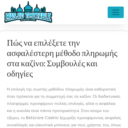
Πώς να επιλέξετε την
ασφαλέστερη μέθοδο πληρωμής
στα καζίνο: Συμβουλές και
οδηγίες
Η επιλογή της σωστής μεθόδου πληρωμής είναι καθοριστική
όταν πρόκειται για τη συμμετοχή σας σε καζίνο. Οι διαδικτυακές
πλατφόρμες προσφέρουν πολλές επιλογές, αλλά η ασφάλεια
και η ευκολία είναι πάντα προτεραιότητα. Στον κόσμο του
τζόγου, το Betscore Casino ξεχωρίζει προσφέροντας ασφαλείς
συναλλαγές και ελκυστικά μπόνους για τους χρήστες του, όπως