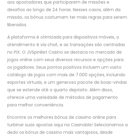
aos apostadores que participarem de missões e
desafios ao longo de 24 horas. Nesses casos, além da
missão, os bônus costumam ter mais regras para serem
liberados.
A plataforma é otimizada para dispositivos móveis, o
atendimento é via chat, e as transações são centradas
no PIX. O JVSpinBet Casino se destaca no mercado de
jogos online com seus diversos recursos e opções para
os jogadores. Seus pontos positivos incluem um vasto
catálogo de jogos com mais de 7.000 opções, incluindo
esportes virtuais, e um generoso pacote de boas-vindas
que se estende até o quarto depósito. Além disso,
oferece uma variedade de métodos de pagamento
para melhor conveniência.
Encontre os melhores bônus de cassino online para
turbinar suas apostas aqui na Casinoble! Selecionamos a
dedo os bônus de cassino mais vantajosos, desde