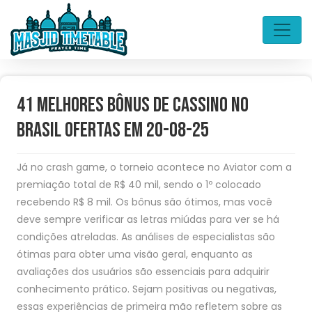
41 Melhores Bônus de Cassino no
Brasil Ofertas em 20-08-25
Já no crash game, o torneio acontece no Aviator com a
premiação total de R$ 40 mil, sendo o 1º colocado
recebendo R$ 8 mil. Os bônus são ótimos, mas você
deve sempre verificar as letras miúdas para ver se há
condições atreladas. As análises de especialistas são
ótimas para obter uma visão geral, enquanto as
avaliações dos usuários são essenciais para adquirir
conhecimento prático. Sejam positivas ou negativas,
essas experiências de primeira mão refletem sobre as