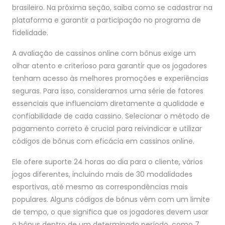
brasileiro. Na próxima seção, saiba como se cadastrar na
plataforma e garantir a participação no programa de
fidelidade.
A avaliação de cassinos online com bônus exige um
olhar atento e criterioso para garantir que os jogadores
tenham acesso às melhores promoções e experiências
seguras. Para isso, consideramos uma série de fatores
essenciais que influenciam diretamente a qualidade e
confiabilidade de cada cassino. Selecionar o método de
pagamento correto é crucial para reivindicar e utilizar
códigos de bônus com eficácia em cassinos online.
Ele ofere suporte 24 horas ao dia para o cliente, vários
jogos diferentes, incluindo mais de 30 modalidades
esportivas, até mesmo as correspondências mais
populares. Alguns códigos de bônus vêm com um limite
de tempo, o que significa que os jogadores devem usar
o bônus dentro de um determinado período, como 7