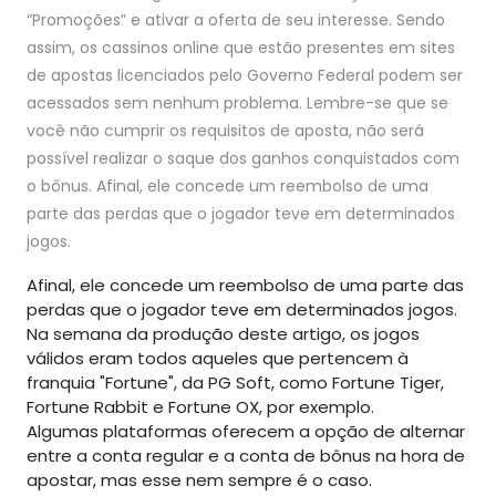
“Promoções” e ativar a oferta de seu interesse. Sendo
assim, os cassinos online que estão presentes em sites
de apostas licenciados pelo Governo Federal podem ser
acessados sem nenhum problema. Lembre-se que se
você não cumprir os requisitos de aposta, não será
possível realizar o saque dos ganhos conquistados com
o bônus. Afinal, ele concede um reembolso de uma
parte das perdas que o jogador teve em determinados
jogos.
Afinal, ele concede um reembolso de uma parte das
perdas que o jogador teve em determinados jogos.
Na semana da produção deste artigo, os jogos
válidos eram todos aqueles que pertencem à
franquia "Fortune", da PG Soft, como Fortune Tiger,
Fortune Rabbit e Fortune OX, por exemplo.
Algumas plataformas oferecem a opção de alternar
entre a conta regular e a conta de bônus na hora de
apostar, mas esse nem sempre é o caso.