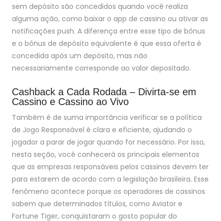
sem depósito são concedidos quando você realiza
alguma ação, como baixar o app de cassino ou ativar as
notificações push. A diferença entre esse tipo de bônus
e o bônus de depósito equivalente é que essa oferta é
concedida após um depósito, mas não
necessariamente corresponde ao valor depositado.
Cashback a Cada Rodada – Divirta-se em
Cassino e Cassino ao Vivo
Também é de suma importância verificar se a política
de Jogo Responsável é clara e eficiente, ajudando o
jogador a parar de jogar quando for necessário. Por isso,
nesta seção, você conhecerá os principais elementos
que as empresas responsáveis pelos cassinos devem ter
para estarem de acordo com a legislação brasileira. Esse
fenômeno acontece porque os operadores de cassinos
sabem que determinados títulos, como Aviator e
Fortune Tiger, conquistaram o gosto popular do