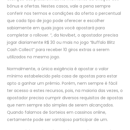
bônus e ofertas. Nestes casos, vale a pena sempre
conferir nos termos e condições da oferta o percentual
que cada tipo de jogo pode oferecer e escolher
sabiamente em quais jogos você apostará para
completar o rollover. ”, da Novibet, o apostador precisa
jogar diariamente R$ 30 ou mais no jogo “Buffalo Blitz
Cash Collect” para receber 10 giros extras a serem
utilizados no mesmo jogo.
Normalmente, a única exigência é apostar o valor
mínimo estabelecido pela casa de apostas para estar
apto a ganhar um prêmio. Porém, nem sempre é fácil
ter acesso a estes recursos, pois, na maioria das vezes, o
apostador precisa cumprir diversos requisitos de apostas
que nem sempre são simples de serem alcançados.
Quando falamos de Sorteios em cassinos online,
certamente pode ser vantajoso participar de um.