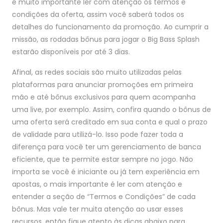
é muito importante ler com atenção os termos e
condições da oferta, assim você saberá todos os
detalhes do funcionamento da promoção. Ao cumprir a
missão, as rodadas bônus para jogar o Big Bass Splash
estarão disponíveis por até 3 dias.
Afinal, as redes sociais são muito utilizadas pelas
plataformas para anunciar promoções em primeira
mão e até bônus exclusivos para quem acompanha
uma live, por exemplo. Assim, confira quando o bônus de
uma oferta será creditado em sua conta e qual o prazo
de validade para utilizá-lo. Isso pode fazer toda a
diferença para você ter um gerenciamento de banca
eficiente, que te permite estar sempre no jogo. Não
importa se você é iniciante ou já tem experiência em
apostas, o mais importante é ler com atenção e
entender a seção de “Termos e Condições” de cada
bônus. Mas vale ter muita atenção ao usar esses
recursos, então fique atento às dicas abaixo para