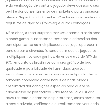
e da verificação de conta, o jogador deve acessar o seu
perfil e dar consentimento de marketing para conseguir
ativar a SuperSpin da Superbet. O valor real depende dos
requisitos de apostas (rollover) e outras condições.
Além disso, o fator surpresa traz um charme a mais para
o crash game, aumentando também a adrenalina dos
participantes. Já os multiplicadores do jogo, aparecem
para coroar a diversão, fazendo com que os jogadores
multipliquem os seus ganhos. Há anos a slot, de RTP de
97%, encanta os brasileiros com seu gráfico de boa
qualidade e possibilidade de fazer duas apostas
simultâneas. Isso acontecia porque esse tipo de oferta,
também conhecida como bônus de boas-vindas,
costumava dar condições especiais para quem se
cadastrasse na plataforma. Para recebê-la, o usuário
deve ter feito o cadastro na plataforma, assim como ter
a conta ativada, verificada e e-mail também verificado.