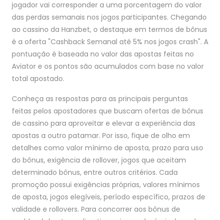
jogador vai corresponder a uma porcentagem do valor
das perdas semanais nos jogos participantes. Chegando
ao cassino da Hanzbet, o destaque em termos de bônus
é a oferta "Cashback Semanal até 5% nos jogos crash". A
pontuação é baseada no valor das apostas feitas no
Aviator e os pontos são acumulados com base no valor
total apostado.
Conheça as respostas para as principais perguntas
feitas pelos apostadores que buscam ofertas de bônus
de cassino para aproveitar e elevar a experiência das
apostas a outro patamar. Por isso, fique de olho em
detalhes como valor mínimo de aposta, prazo para uso
do bônus, exigência de rollover, jogos que aceitam
determinado bônus, entre outros critérios. Cada
promoção possui exigências próprias, valores mínimos
de aposta, jogos elegíveis, período específico, prazos de
validade e rollovers. Para concorrer aos bônus de