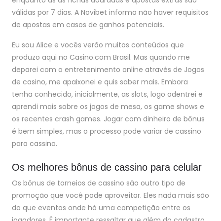
enquanto as as fichas douradas e apostas extras são
válidas por 7 dias. A Novibet informa não haver requisitos
de apostas em casos de ganhos potenciais.
Eu sou Alice e vocês verão muitos conteúdos que
produzo aqui no Casino.com Brasil. Mas quando me
deparei com o entretenimento online através de Jogos
de casino, me apaixonei e quis saber mais. Embora
tenha conhecido, inicialmente, as slots, logo adentrei e
aprendi mais sobre os jogos de mesa, os game shows e
os recentes crash games. Jogar com dinheiro de bônus
é bem simples, mas o processo pode variar de cassino
para cassino.
Os melhores bônus de cassino para celular
Os bônus de torneios de cassino são outro tipo de
promoção que você pode aproveitar. Eles nada mais são
do que eventos onde há uma competição entre os
jogadores. É importante ressaltar que além do cadastro