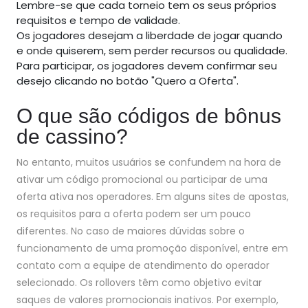
Lembre-se que cada torneio tem os seus próprios
requisitos e tempo de validade.
Os jogadores desejam a liberdade de jogar quando
e onde quiserem, sem perder recursos ou qualidade.
Para participar, os jogadores devem confirmar seu
desejo clicando no botão "Quero a Oferta".
O que são códigos de bônus
de cassino?
No entanto, muitos usuários se confundem na hora de
ativar um código promocional ou participar de uma
oferta ativa nos operadores. Em alguns sites de apostas,
os requisitos para a oferta podem ser um pouco
diferentes. No caso de maiores dúvidas sobre o
funcionamento de uma promoção disponível, entre em
contato com a equipe de atendimento do operador
selecionado. Os rollovers têm como objetivo evitar
saques de valores promocionais inativos. Por exemplo,