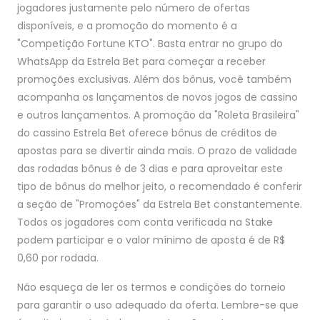
jogadores justamente pelo número de ofertas
disponíveis, e a promoção do momento é a
"Competição Fortune KTO". Basta entrar no grupo do
WhatsApp da Estrela Bet para começar a receber
promoções exclusivas. Além dos bônus, você também
acompanha os lançamentos de novos jogos de cassino
e outros lançamentos. A promoção da "Roleta Brasileira"
do cassino Estrela Bet oferece bônus de créditos de
apostas para se divertir ainda mais. O prazo de validade
das rodadas bônus é de 3 dias e para aproveitar este
tipo de bônus do melhor jeito, o recomendado é conferir
a seção de "Promoções" da Estrela Bet constantemente.
Todos os jogadores com conta verificada na Stake
podem participar e o valor mínimo de aposta é de R$
0,60 por rodada.
Não esqueça de ler os termos e condições do torneio
para garantir o uso adequado da oferta. Lembre-se que