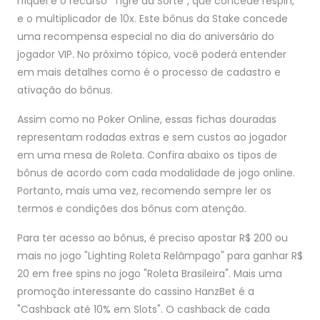
níquel é o recurso "Tigre da Sorte", que concede respin,
e o multiplicador de 10x. Este bônus da Stake concede
uma recompensa especial no dia do aniversário do
jogador VIP. No próximo tópico, você poderá entender
em mais detalhes como é o processo de cadastro e
ativação do bônus.
Assim como no Poker Online, essas fichas douradas
representam rodadas extras e sem custos ao jogador
em uma mesa de Roleta. Confira abaixo os tipos de
bônus de acordo com cada modalidade de jogo online.
Portanto, mais uma vez, recomendo sempre ler os
termos e condições dos bônus com atenção.
Para ter acesso ao bônus, é preciso apostar R$ 200 ou
mais no jogo "Lighting Roleta Relâmpago" para ganhar R$
20 em free spins no jogo "Roleta Brasileira". Mais uma
promoção interessante do cassino HanzBet é a
"Cashback até 10% em Slots". O cashback de cada