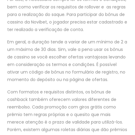
bem como verificar os requisitos de rollover e as regras
para a realização do saque. Para participar do bônus de
cassino da Novibet, o jogador precisa estar cadastrado e
ter realizado a verificação de conta.
Em geral, a duração tende a variar de um mínimo de 2 a
um máximo de 30 dias. Sim, vale a pena usar os bônus
de cassino se você escolher ofertas vantajosas levando
em consideração os termos e condições. É possível
ativar um código de bônus no formulário de registro, no
momento do depósito ou na página de ofertas.
Com formatos e requisitos distintos, os bônus de
cashback também oferecem valores diferentes de
reembolso. Cada promoção com giros grátis como
prêmio tem regras próprias e o quesito que mais
merece atenção é o prazo de validade para utilizá-los.
Porém, existem algumas roletas diárias que dão prêmios