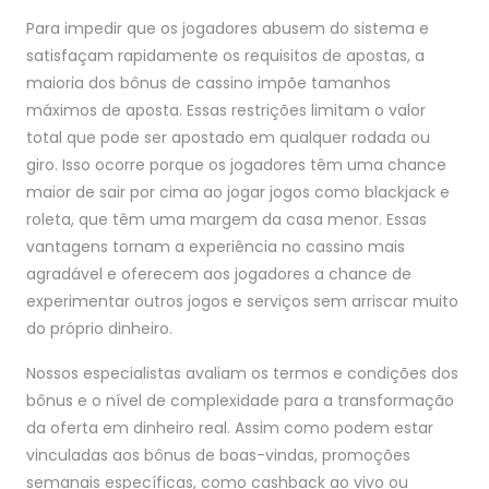
Para impedir que os jogadores abusem do sistema e
satisfaçam rapidamente os requisitos de apostas, a
maioria dos bônus de cassino impõe tamanhos
máximos de aposta. Essas restrições limitam o valor
total que pode ser apostado em qualquer rodada ou
giro. Isso ocorre porque os jogadores têm uma chance
maior de sair por cima ao jogar jogos como blackjack e
roleta, que têm uma margem da casa menor. Essas
vantagens tornam a experiência no cassino mais
agradável e oferecem aos jogadores a chance de
experimentar outros jogos e serviços sem arriscar muito
do próprio dinheiro.
Nossos especialistas avaliam os termos e condições dos
bônus e o nível de complexidade para a transformação
da oferta em dinheiro real. Assim como podem estar
vinculadas aos bônus de boas-vindas, promoções
semanais específicas, como cashback ao vivo ou