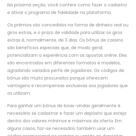
Na próxima seção, você confere como fazer o cadastro
e ativar o programa de fidelidade na plataforma.
Os prêmios são concedidos na forma de dinheiro real ou
giros extras, e o prazo de validade para utilizar os giros
extras é, normalmente, de 3 dias. Os bônus de cassino
são benefícios especiais que, de modo geral,
potencializam a experiência com as apostas online. Eles
são encontrados em diferentes formatos e modelos,
agradando variados perfis de jogadores. Os códigos de
bônus são muito procurados porque oferecem
vantagens e recompensas exclusivas aos jogadores que
os utilizam.
Para ganhar um bônus de boas-vindas geralmente é
necessário se cadastrar e fazer um depósito que esteja
dentro dos valores mínimos e máximos da oferta. Em
alguns casos, faz-se necessário também usar um