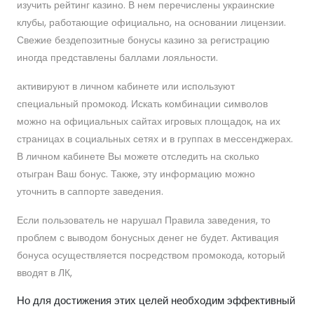
изучить рейтинг казино. В нем перечислены украинские
клубы, работающие официально, на основании лицензии.
Свежие бездепозитные бонусы казино за регистрацию
иногда представлены баллами лояльности.
активируют в личном кабинете или используют
специальный промокод. Искать комбинации символов
можно на официальных сайтах игровых площадок, на их
страницах в социальных сетях и в группах в мессенджерах.
В личном кабинете Вы можете отследить на сколько
отыгран Ваш бонус. Также, эту информацию можно
уточнить в саппорте заведения.
Если пользователь не нарушал Правила заведения, то
проблем с выводом бонусных денег не будет. Активация
бонуса осуществляется посредством промокода, который
вводят в ЛК,
Но для достижения этих целей необходим эффективный