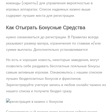
команды (скрипты) для управления вероятностью в
игровых аппаратах. Список надежных казино выше
содержит лучшие места для регистрации.
Как Отыграть Бонусные Средства
нужно ознакомиться до регистрации. В Правилах всегда
указывают размер вагера, ограничения по ставкам и/или
сумме выплаты. Дополнительно устанавливается
Но есть и хорошая новость, некоторые заведения, могут
позволить себе раздавать бесплатные лояльные бонусы
самым активным игрокам. Ознакомьтесь с нашим списком
лучших бездепозитных бонусов и фриспинов.
Зарегистрируйте учетную запись в любом онлайн-казино из
нашего списка и получите бездеп сразу.
Самостоятельный поиски таких ресурсов займет много