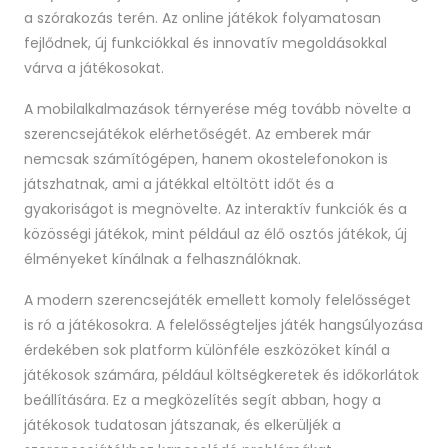
a szórakozás terén. Az online játékok folyamatosan
fejlődnek, új funkciókkal és innovatív megoldásokkal
várva a játékosokat.
A mobilalkalmazások térnyerése még tovább növelte a
szerencsejátékok elérhetőségét. Az emberek már
nemcsak számítógépen, hanem okostelefonokon is
játszhatnak, ami a játékkal eltöltött időt és a
gyakoriságot is megnövelte. Az interaktív funkciók és a
közösségi játékok, mint például az élő osztós játékok, új
élményeket kínálnak a felhasználóknak.
A modern szerencsejáték emellett komoly felelősséget
is ró a játékosokra. A felelősségteljes játék hangsúlyozása
érdekében sok platform különféle eszközöket kínál a
játékosok számára, például költségkeretek és időkorlátok
beállítására. Ez a megközelítés segít abban, hogy a
játékosok tudatosan játszanak, és elkerüljék a