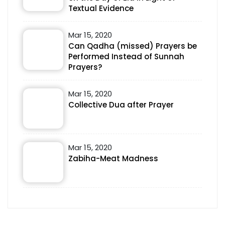
Textual Evidence
Mar 15, 2020
Can Qadha (missed) Prayers be
Performed Instead of Sunnah
Prayers?
Mar 15, 2020
Collective Dua after Prayer
Mar 15, 2020
Zabiha-Meat Madness