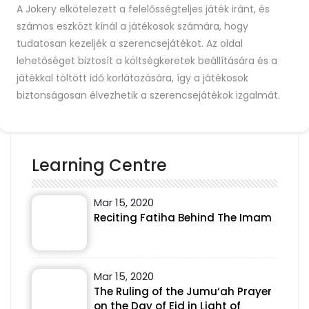
A Jokery elkötelezett a felelősségteljes játék iránt, és
számos eszközt kínál a játékosok számára, hogy
tudatosan kezeljék a szerencsejátékot. Az oldal
lehetőséget biztosít a költségkeretek beállítására és a
játékkal töltött idő korlátozására, így a játékosok
biztonságosan élvezhetik a szerencsejátékok izgalmát.
Learning Centre
Mar 15, 2020
Reciting Fatiha Behind The Imam
Mar 15, 2020
The Ruling of the Jumu‘ah Prayer
on the Day of Eid in Light of