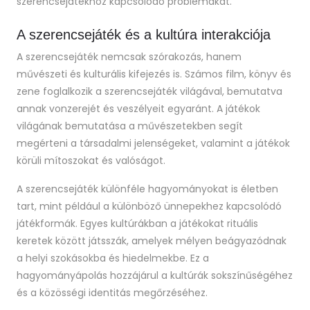
szerencsejátékhoz kapcsolódó problémákat.
A szerencsejáték és a kultúra interakciója
A szerencsejáték nemcsak szórakozás, hanem
művészeti és kulturális kifejezés is. Számos film, könyv és
zene foglalkozik a szerencsejáték világával, bemutatva
annak vonzerejét és veszélyeit egyaránt. A játékok
világának bemutatása a művészetekben segít
megérteni a társadalmi jelenségeket, valamint a játékok
körüli mítoszokat és valóságot.
A szerencsejáték különféle hagyományokat is életben
tart, mint például a különböző ünnepekhez kapcsolódó
játékformák. Egyes kultúrákban a játékokat rituális
keretek között játsszák, amelyek mélyen beágyazódnak
a helyi szokásokba és hiedelmekbe. Ez a
hagyományápolás hozzájárul a kultúrák sokszínűségéhez
és a közösségi identitás megőrzéséhez.