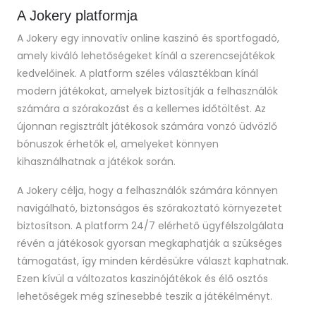
A Jokery platformja
A Jokery egy innovatív online kaszinó és sportfogadó,
amely kiváló lehetőségeket kínál a szerencsejátékok
kedvelőinek. A platform széles választékban kínál
modern játékokat, amelyek biztosítják a felhasználók
számára a szórakozást és a kellemes időtöltést. Az
újonnan regisztrált játékosok számára vonzó üdvözlő
bónuszok érhetők el, amelyeket könnyen
kihasználhatnak a játékok során.
A Jokery célja, hogy a felhasználók számára könnyen
navigálható, biztonságos és szórakoztató környezetet
biztosítson. A platform 24/7 elérhető ügyfélszolgálata
révén a játékosok gyorsan megkaphatják a szükséges
támogatást, így minden kérdésükre választ kaphatnak.
Ezen kívül a változatos kaszinójátékok és élő osztós
lehetőségek még színesebbé teszik a játékélményt.