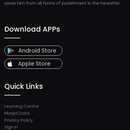
saves him from all forms of punishment in the hereafter.
Download APPs
Android Store
Apple Store
Quick Links
Learning Centre
Masjid Data
Privacy Policy
Sign In