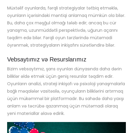
Müxtəlif oyunlarda, fərqli strategiyalar tətbiq etməklə,
oyunların içərisindəki məntiqi anlamaq mümkün ola bilər.
Bu, daha çox məşğul olmağı tələb edir; ancaq bu cür
yanaşma, uzunmüddətli perspektivdə, uğurun açarını
təqdim edə bilər. Fərqli oyun tərzlərində mütəmadi
öyrənmək, strategiyaların inkişafını sürətləndirə bilər.
Vebsaytımız və Resurslarımız
Bizim vebsaytımız, şans oyunları dünyasında daha dərin
biliklər əldə etmək üçün geniş resurslar təqdim edir.
Oyunların analizi, strateji inkişafı və psixoloji yanaşmalarla
bağlı məqalələr vasitəsilə, oyunçuların biliklərini artırmaq
üçün mükəmməl bir platformadır. Bu sahədə daha yaxşı
anlam və təcrübə qazanmaq üçün mütəmadi olaraq
yeni materiallar əlavə edirik.