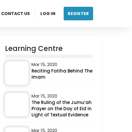
CONTACT US
LOG IN
REGISTER
Learning Centre
Mar 15, 2020
Reciting Fatiha Behind The
Imam
Mar 15, 2020
The Ruling of the Jumu‘ah
Prayer on the Day of Eid in
Light of Textual Evidence
Mar 15, 2020