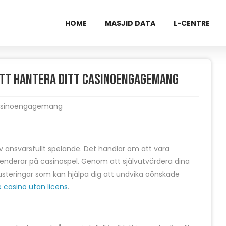
HOME
MASJID DATA
L-CENTRE
att hantera ditt casinoengagemang
t casinoengagemang
 av ansvarsfullt spelande. Det handlar om att vara
nderar på casinospel. Genom att självutvärdera dina
usteringar som kan hjälpa dig att undvika oönskade
e casino utan licens
.