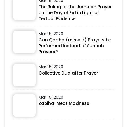
Mar 15, 2020
The Ruling of the Jumu‘ah Prayer
on the Day of Eid in Light of
Textual Evidence
Mar 15, 2020
Can Qadha (missed) Prayers be
Performed Instead of Sunnah
Prayers?
Mar 15, 2020
Collective Dua after Prayer
Mar 15, 2020
Zabiha-Meat Madness