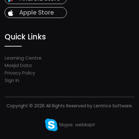
Apple Store
Quick Links
Learning Centre
Masjid Data
Privacy Policy
Sign In
Copyright © 2026 All Rights Reserved by Lentrica Software.
Skype:
webkept