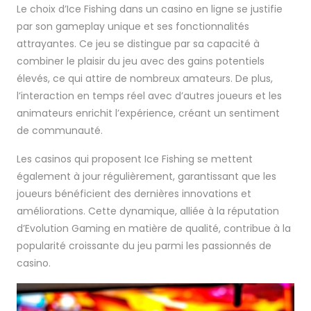
Le choix d’Ice Fishing dans un casino en ligne se justifie
par son gameplay unique et ses fonctionnalités
attrayantes. Ce jeu se distingue par sa capacité à
combiner le plaisir du jeu avec des gains potentiels
élevés, ce qui attire de nombreux amateurs. De plus,
l’interaction en temps réel avec d’autres joueurs et les
animateurs enrichit l’expérience, créant un sentiment
de communauté.
Les casinos qui proposent Ice Fishing se mettent
également à jour régulièrement, garantissant que les
joueurs bénéficient des dernières innovations et
améliorations. Cette dynamique, alliée à la réputation
d’Evolution Gaming en matière de qualité, contribue à la
popularité croissante du jeu parmi les passionnés de
casino.