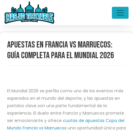
Apuestas en Francia vs Marruecos:
guía completa para el Mundial 2026
El Mundial 2026 se perfila como uno de los eventos más
esperados en el mundo del deporte, y las apuestas en
partidos clave son una parte fundamental de la
experiencia. El duelo entre Francia y Marruecos promete
ser emocionante y ofrece
cuotas de apuestas Copa del
Mundo Francia vs Marruecos
una oportunidad única para