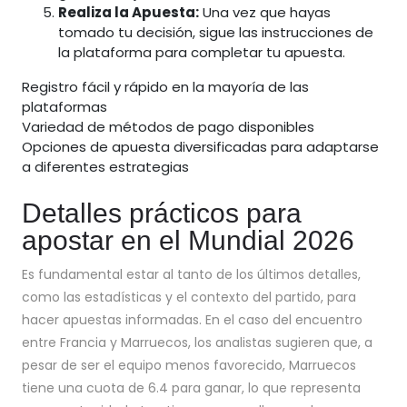
Realiza la Apuesta:
Una vez que hayas
tomado tu decisión, sigue las instrucciones de
la plataforma para completar tu apuesta.
Registro fácil y rápido en la mayoría de las
plataformas
Variedad de métodos de pago disponibles
Opciones de apuesta diversificadas para adaptarse
a diferentes estrategias
Detalles prácticos para
apostar en el Mundial 2026
Es fundamental estar al tanto de los últimos detalles,
como las estadísticas y el contexto del partido, para
hacer apuestas informadas. En el caso del encuentro
entre Francia y Marruecos, los analistas sugieren que, a
pesar de ser el equipo menos favorecido, Marruecos
tiene una cuota de 6.4 para ganar, lo que representa