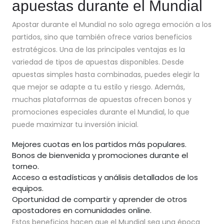
apuestas durante el Mundial
Apostar durante el Mundial no solo agrega emoción a los
partidos, sino que también ofrece varios beneficios
estratégicos. Una de las principales ventajas es la
variedad de tipos de apuestas disponibles. Desde
apuestas simples hasta combinadas, puedes elegir la
que mejor se adapte a tu estilo y riesgo. Además,
muchas plataformas de apuestas ofrecen bonos y
promociones especiales durante el Mundial, lo que
puede maximizar tu inversión inicial.
Mejores cuotas en los partidos más populares.
Bonos de bienvenida y promociones durante el
torneo.
Acceso a estadísticas y análisis detallados de los
equipos.
Oportunidad de compartir y aprender de otros
apostadores en comunidades online.
Estos beneficios hacen que el Mundial sea una época