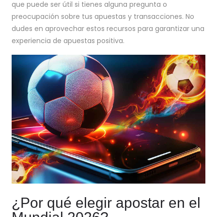
que puede ser útil si tienes alguna pregunta o
preocupación sobre tus apuestas y transacciones. No
dudes en aprovechar estos recursos para garantizar una
experiencia de apuestas positiva.
¿Por qué elegir apostar en el