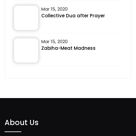
Mar 15, 2020
Collective Dua after Prayer
Mar 15, 2020
Zabiha-Meat Madness
About Us