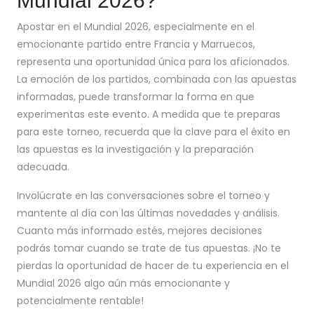
Mundial 2026?
Apostar en el Mundial 2026, especialmente en el
emocionante partido entre Francia y Marruecos,
representa una oportunidad única para los aficionados.
La emoción de los partidos, combinada con las apuestas
informadas, puede transformar la forma en que
experimentas este evento. A medida que te preparas
para este torneo, recuerda que la clave para el éxito en
las apuestas es la investigación y la preparación
adecuada.
Involúcrate en las conversaciones sobre el torneo y
mantente al día con las últimas novedades y análisis.
Cuanto más informado estés, mejores decisiones
podrás tomar cuando se trate de tus apuestas. ¡No te
pierdas la oportunidad de hacer de tu experiencia en el
Mundial 2026 algo aún más emocionante y
potencialmente rentable!