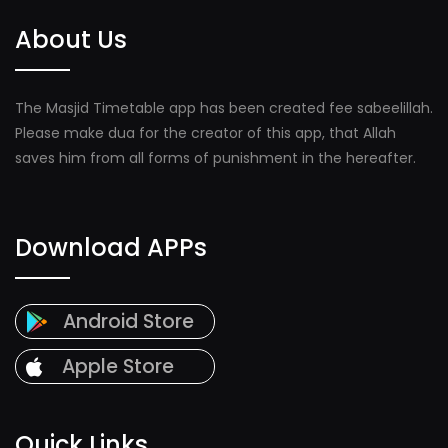
About Us
The Masjid Timetable app has been created fee sabeelillah.
Please make dua for the creator of this app, that Allah
saves him from all forms of punishment in the hereafter.
Download APPs
Android Store
Apple Store
Quick Links