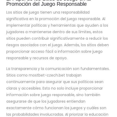
Promoción del Juego Responsable
Los sitios de juego tienen una responsabilidad
significativa en la promoción del juego responsable. Al
implementar políticas y herramientas que ayuden a los
jugadores a mantenerse dentro de sus límites, estos
sitios pueden contribuir significativamente a reducir los
riesgos asociados con el juego. Además, los sitios deben
proporcionar acceso fácil a información sobre juego
responsable y recursos de apoyo.
La transparencia y la comunicación son fundamentales.
Sitios como mostbet-czech.bet trabajan
continuamente para asegurar que sus políticas sean
claras y accesibles. Esto no solo incluye proporcionar
información sobre juego responsable, sino también
asegurarse de que los jugadores entiendan
exactamente cómo funcionan los juegos y cuáles son
las probabilidades involucradas. Al priorizar la educación