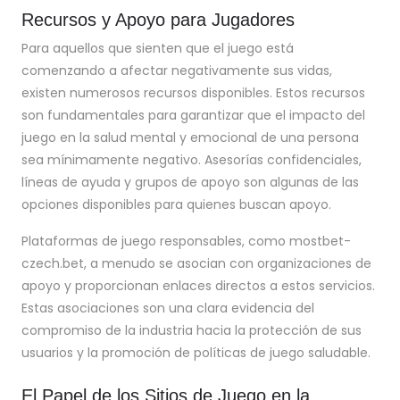
Recursos y Apoyo para Jugadores
Para aquellos que sienten que el juego está
comenzando a afectar negativamente sus vidas,
existen numerosos recursos disponibles. Estos recursos
son fundamentales para garantizar que el impacto del
juego en la salud mental y emocional de una persona
sea mínimamente negativo. Asesorías confidenciales,
líneas de ayuda y grupos de apoyo son algunas de las
opciones disponibles para quienes buscan apoyo.
Plataformas de juego responsables, como mostbet-
czech.bet, a menudo se asocian con organizaciones de
apoyo y proporcionan enlaces directos a estos servicios.
Estas asociaciones son una clara evidencia del
compromiso de la industria hacia la protección de sus
usuarios y la promoción de políticas de juego saludable.
El Papel de los Sitios de Juego en la