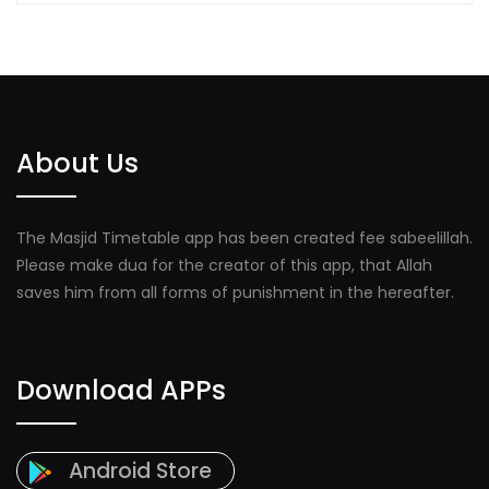
About Us
The Masjid Timetable app has been created fee sabeelillah.
Please make dua for the creator of this app, that Allah
saves him from all forms of punishment in the hereafter.
Download APPs
Android Store