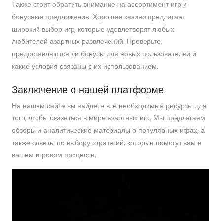
Также стоит обратить внимание на ассортимент игр и
бонусные предложения. Хорошее казино предлагает
широкий выбор игр, которые удовлетворят любых
любителей азартных развлечений. Проверьте,
предоставляются ли бонусы для новых пользователей и
какие условия связаны с их использованием.
Заключение о нашей платформе
На нашем сайте вы найдете все необходимые ресурсы для
того, чтобы оказаться в мире азартных игр. Мы предлагаем
обзоры и аналитические материалы о популярных играх, а
также советы по выбору стратегий, которые помогут вам в
вашем игровом процессе.