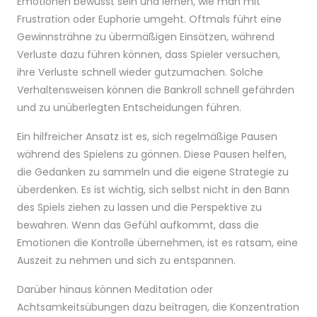
Emotionen bewusst sein und lernen, wie man mit
Frustration oder Euphorie umgeht. Oftmals führt eine
Gewinnsträhne zu übermäßigen Einsätzen, während
Verluste dazu führen können, dass Spieler versuchen,
ihre Verluste schnell wieder gutzumachen. Solche
Verhaltensweisen können die Bankroll schnell gefährden
und zu unüberlegten Entscheidungen führen.
Ein hilfreicher Ansatz ist es, sich regelmäßige Pausen
während des Spielens zu gönnen. Diese Pausen helfen,
die Gedanken zu sammeln und die eigene Strategie zu
überdenken. Es ist wichtig, sich selbst nicht in den Bann
des Spiels ziehen zu lassen und die Perspektive zu
bewahren. Wenn das Gefühl aufkommt, dass die
Emotionen die Kontrolle übernehmen, ist es ratsam, eine
Auszeit zu nehmen und sich zu entspannen.
Darüber hinaus können Meditation oder
Achtsamkeitsübungen dazu beitragen, die Konzentration