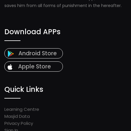
saves him from all forms of punishment in the hereafter.
Download APPs
Android Store
Apple Store
Quick Links
Learning Centre
Masjid Data
Privacy Policy
Sign In