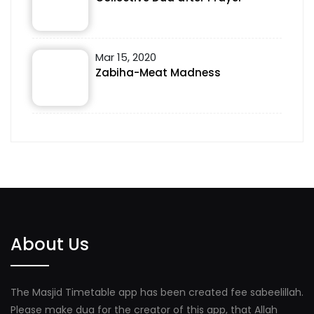
Mar 15, 2020
Zabiha-Meat Madness
About Us
The Masjid Timetable app has been created fee sabeelillah.
Please make dua for the creator of this app, that Allah