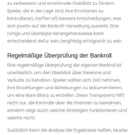
zu verbessern und emotionale Stabilität zu fördern.
Spieler, die in der Lage sind, ihre Emotionen zu
kontrollieren, treffen oft bessere Entscheidungen, was
sich positiv auf die Bankroll-Verwaltung auswirkt. Eine
ruhige und überlegte Herangehensweise kann
entscheidend dafür sein, langfristig erfolgreich zu sein.
Regelmäßige Überprüfung der Bankroll
Eine regelmäßige Überprüfung der eigenen Bankroll ist
unerlässlich, um den Überblick über Gewinne und
Verluste zu behalten. Spieler sollten sich Zeit nehmen,
ihre Einzahlungen und Abhebungen zu dokumentieren,
um eine klare Bilanz zu erstellen. Diese Transparenz hilft
nicht nur, die Kontrolle über die Finanzen zu bewahren,
sondern zeigt auch, welche Strategien funktionieren und
welche nicht.
Zusätzlich kann die Analyse der Ergebnisse helfen, Muster