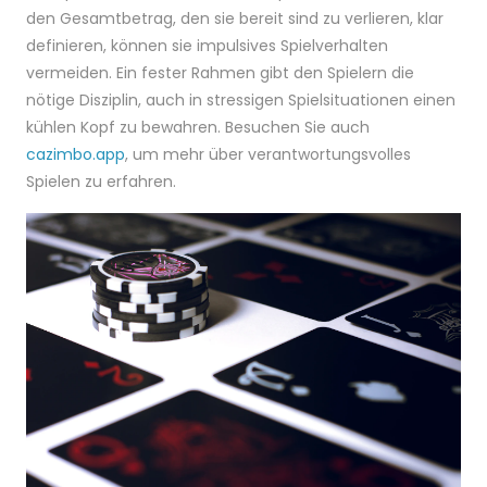
den Gesamtbetrag, den sie bereit sind zu verlieren, klar
definieren, können sie impulsives Spielverhalten
vermeiden. Ein fester Rahmen gibt den Spielern die
nötige Disziplin, auch in stressigen Spielsituationen einen
kühlen Kopf zu bewahren. Besuchen Sie auch
cazimbo.app
, um mehr über verantwortungsvolles
Spielen zu erfahren.