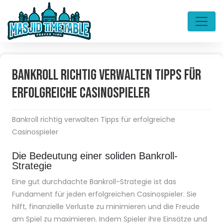
Bankroll richtig verwalten Tipps für
erfolgreiche Casinospieler
Bankroll richtig verwalten Tipps für erfolgreiche
Casinospieler
Die Bedeutung einer soliden Bankroll-
Strategie
Eine gut durchdachte Bankroll-Strategie ist das
Fundament für jeden erfolgreichen Casinospieler. Sie
hilft, finanzielle Verluste zu minimieren und die Freude
am Spiel zu maximieren. Indem Spieler ihre Einsätze und