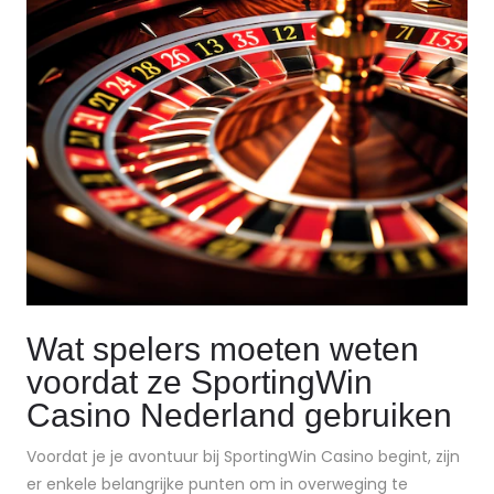
Wat spelers moeten weten
voordat ze SportingWin
Casino Nederland gebruiken
Voordat je je avontuur bij SportingWin Casino begint, zijn
er enkele belangrijke punten om in overweging te