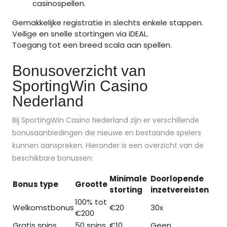
casinospellen.
Gemakkelijke registratie in slechts enkele stappen.
Veilige en snelle stortingen via iDEAL.
Toegang tot een breed scala aan spellen.
Bonusoverzicht van
SportingWin Casino
Nederland
Bij SportingWin Casino Nederland zijn er verschillende
bonusaanbiedingen die nieuwe en bestaande spelers
kunnen aanspreken. Hieronder is een overzicht van de
beschikbare bonussen:
Minimale
Doorlopende
Bonus type
Grootte
storting
inzetvereisten
100% tot
Welkomstbonus
€20
30x
€200
Gratis spins
50 spins
€10
Geen