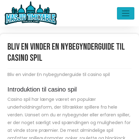
Bliv en vinder En nybegynderguide til
casino spil
Bliv en vinder En nybegynderguide til casino spil
Introduktion til casino spil
Casino spil har længe været en populær
underholdningsform, der tiltrækker spillere fra hele
verden. Uanset om du er nybegynder eller erfaren spiller,
er der noget særligt ved spændingen og muligheden for
at vinde store præmier. De mest almindelige spil
omfatter spilleautomater, poker, roulette og blackjack.