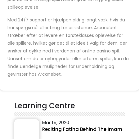
spilleoplevelse.
Med 24/7 support er hjælpen aldrig langt væk, hvis du
har spørgsmål eller brug for assistance. Arcanebet
stræber efter at levere en førsteklasses oplevelse for
alle spillere, hvilket gør det til et ideelt valg for dem, der
ønsker at dykke ned i verdenen af online casino spil.
Uanset om du er nybegynder eller erfaren spiller, kan du
finde uendelige muligheder for underholdning og
gevinster hos Arcanebet.
Learning Centre
Mar 15, 2020
Reciting Fatiha Behind The Imam