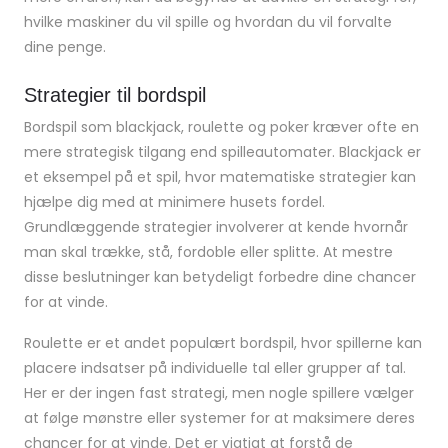
hvilke maskiner du vil spille og hvordan du vil forvalte
dine penge.
Strategier til bordspil
Bordspil som blackjack, roulette og poker kræver ofte en
mere strategisk tilgang end spilleautomater. Blackjack er
et eksempel på et spil, hvor matematiske strategier kan
hjælpe dig med at minimere husets fordel.
Grundlæggende strategier involverer at kende hvornår
man skal trække, stå, fordoble eller splitte. At mestre
disse beslutninger kan betydeligt forbedre dine chancer
for at vinde.
Roulette er et andet populært bordspil, hvor spillerne kan
placere indsatser på individuelle tal eller grupper af tal.
Her er der ingen fast strategi, men nogle spillere vælger
at følge mønstre eller systemer for at maksimere deres
chancer for at vinde. Det er vigtigt at forstå de