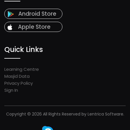
Android Store
Apple Store
Quick Links
Learning Centre
Masjid Data
Privacy Policy
Sign In
Copyright © 2026 All Rights Reserved by Lentrica Software.