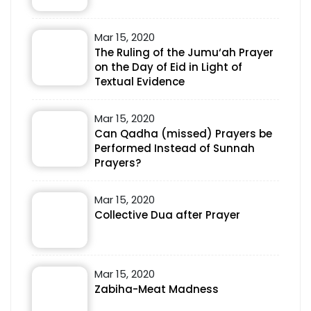
Mar 15, 2020
The Ruling of the Jumu‘ah Prayer
on the Day of Eid in Light of
Textual Evidence
Mar 15, 2020
Can Qadha (missed) Prayers be
Performed Instead of Sunnah
Prayers?
Mar 15, 2020
Collective Dua after Prayer
Mar 15, 2020
Zabiha-Meat Madness