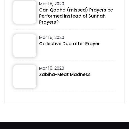
Mar 15, 2020
Can Qadha (missed) Prayers be
Performed Instead of Sunnah
Prayers?
Mar 15, 2020
Collective Dua after Prayer
Mar 15, 2020
Zabiha-Meat Madness