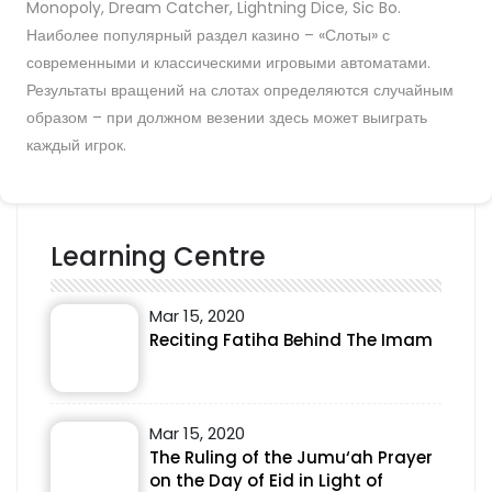
Monopoly, Dream Catcher, Lightning Dice, Sic Bo.
Наиболее популярный раздел казино – «Слоты» с
современными и классическими игровыми автоматами.
Результаты вращений на слотах определяются случайным
образом – при должном везении здесь может выиграть
каждый игрок.
Learning Centre
Mar 15, 2020
Reciting Fatiha Behind The Imam
Mar 15, 2020
The Ruling of the Jumu‘ah Prayer
on the Day of Eid in Light of