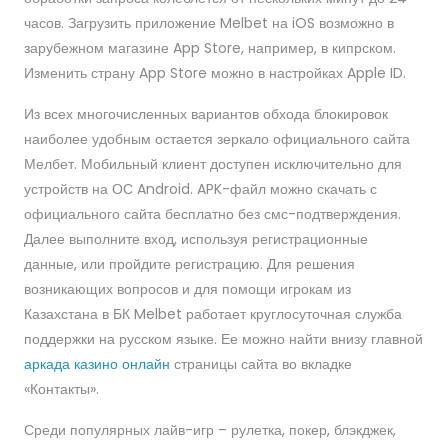
часов. Загрузить приложение Melbet на iOS возможно в
зарубежном магазине App Store, например, в кипрском.
Изменить страну App Store можно в настройках Apple ID.
Из всех многочисленных вариантов обхода блокировок
наиболее удобным остается зеркало официального сайта
Мелбет. Мобильный клиент доступен исключительно для
устройств на ОС Android. APK-файл можно скачать с
официального сайта бесплатно без смс-подтверждения.
Далее выполните вход, используя регистрационные
данные, или пройдите регистрацию. Для решения
возникающих вопросов и для помощи игрокам из
Казахстана в БК Melbet работает круглосуточная служба
поддержки на русском языке. Ее можно найти внизу главной
аркада казино онлайн
страницы сайта во вкладке
«Контакты».
Среди популярных лайв-игр – рулетка, покер, блэкджек,