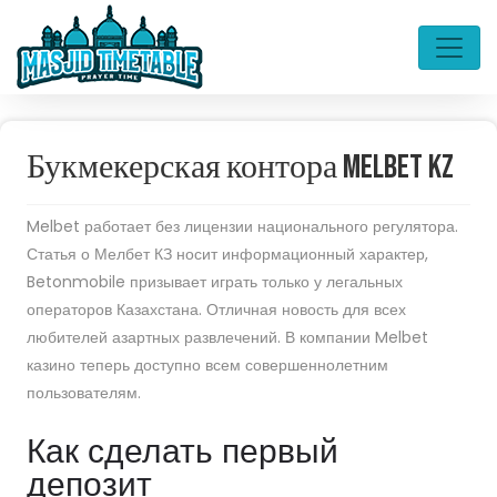
Букмекерская контора Melbet kz
Melbet работает без лицензии национального регулятора.
Статья о Мелбет КЗ носит информационный характер,
Betonmobile призывает играть только у легальных
операторов Казахстана. Отличная новость для всех
любителей азартных развлечений. В компании Melbet
казино теперь доступно всем совершеннолетним
пользователям.
Как сделать первый
депозит