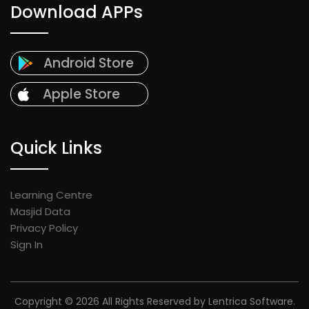
Download APPs
Android Store
Apple Store
Quick Links
Learning Centre
Masjid Data
Privacy Policy
Sign In
Copyright © 2026 All Rights Reserved by Lentrica Software.