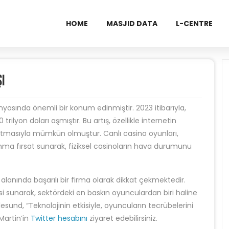
HOME
MASJID DATA
L-CENTRE
i
dünyasında önemli bir konum edinmiştir. 2023 itibarıyla,
rilyon doları aşmıştır. Bu artış, özellikle internetin
artmasıyla mümkün olmuştur. Canlı casino oyunları,
nma fırsat sunarak, fiziksel casinoların hava durumunu
 alanında başarılı bir firma olarak dikkat çekmektedir.
 sunarak, sektördeki en baskın oyunculardan biri haline
esund, “Teknolojinin etkisiyle, oyuncuların tecrübelerini
 Martin’in
Twitter hesabını
ziyaret edebilirsiniz.