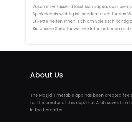
Zusammenfassend lässt sich sagen, dass die rich
Spielerlebnis wichtig ist, sondern auch für das W
Etikette helfen Ihnen, sich am Spieltisch richti
Sie unsere Seite für weitere Informationen und
About Us
The Masjid Timetable app has been created fee s
for the creator of this app, that Allah saves him
in the hereafter.