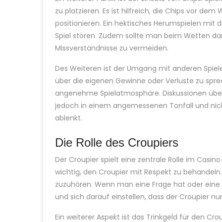
zu platzieren. Es ist hilfreich, die Chips vor d
positionieren. Ein hektisches Herumspielen mit
Spiel stören. Zudem sollte man beim Wetten da
Missverständnisse zu vermeiden.
Des Weiteren ist der Umgang mit anderen Spiele
über die eigenen Gewinne oder Verluste zu spre
angenehme Spielatmosphäre. Diskussionen über S
jedoch in einem angemessenen Tonfall und nicht 
ablenkt.
Die Rolle des Croupiers
Der Croupier spielt eine zentrale Rolle im Casin
wichtig, den Croupier mit Respekt zu behandeln
zuzuhören. Wenn man eine Frage hat oder eine Re
und sich darauf einstellen, dass der Croupier n
Ein weiterer Aspekt ist das Trinkgeld für den Cro