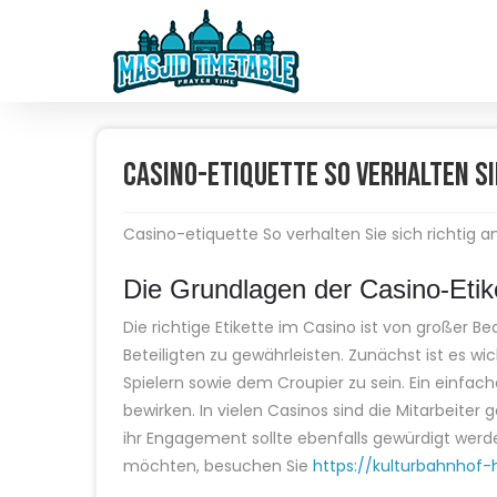
Casino-etiquette So verhalten Sie
Casino-etiquette So verhalten Sie sich richtig a
Die Grundlagen der Casino-Etik
Die richtige Etikette im Casino ist von großer B
Beteiligten zu gewährleisten. Zunächst ist es wi
Spielern sowie dem Croupier zu sein. Ein einfache
bewirken. In vielen Casinos sind die Mitarbeit
ihr Engagement sollte ebenfalls gewürdigt we
möchten, besuchen Sie
https://kulturbahnhof-