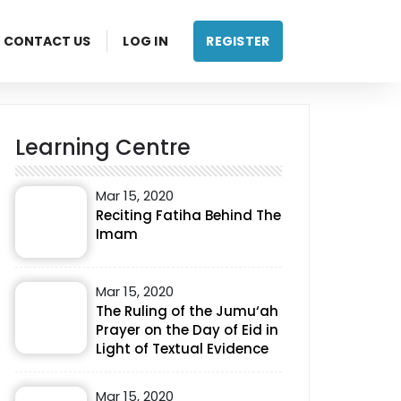
CONTACT US
LOG IN
REGISTER
Learning Centre
Mar 15, 2020
Reciting Fatiha Behind The
Imam
Mar 15, 2020
The Ruling of the Jumu‘ah
Prayer on the Day of Eid in
Light of Textual Evidence
Mar 15, 2020