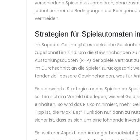
verschiedene Spiele auszuprobieren, ohne zusät
jedoch immer die Bedingungen der Boni gena
vermeiden.
Strategien für Spielautomaten 
Im Supabet Casino gibt es zahlreiche Spielauto
zugeschnitten sind. Um die Gewinnchancen zu max
Auszahlungsquoten (RTP) der Spiele vertraut zu 
im Durchschnitt an die Spieler zurückgezahlt w
tendenziell bessere Gewinnchancen, was für Anf
Eine bewährte Strategie für das Spielen an Spie
sollten sich im Vorfeld überlegen, wie viel Geld s
einhalten. So wird das Risiko minimiert, mehr Ge
Tipp ist, die “Max-Bet”-Funktion nur dann zu n
sicher ist, dass es sich um eine lohnende Investi
Ein weiterer Aspekt, den Anfänger berücksichtige