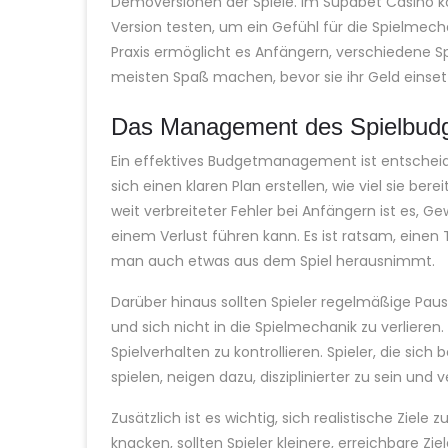
Demoversionen der Spiele. Im Supabet Casino kö
Version testen, um ein Gefühl für die Spielmec
Praxis ermöglicht es Anfängern, verschiedene 
meisten Spaß machen, bevor sie ihr Geld einset
Das Management des Spielbud
Ein effektives Budgetmanagement ist entscheiden
sich einen klaren Plan erstellen, wie viel sie bere
weit verbreiteter Fehler bei Anfängern ist es, Ge
einem Verlust führen kann. Es ist ratsam, einen
man auch etwas aus dem Spiel herausnimmt.
Darüber hinaus sollten Spieler regelmäßige Paus
und sich nicht in die Spielmechanik zu verlieren.
Spielverhalten zu kontrollieren. Spieler, die sic
spielen, neigen dazu, disziplinierter zu sein un
Zusätzlich ist es wichtig, sich realistische Ziele
knacken, sollten Spieler kleinere, erreichbare Z