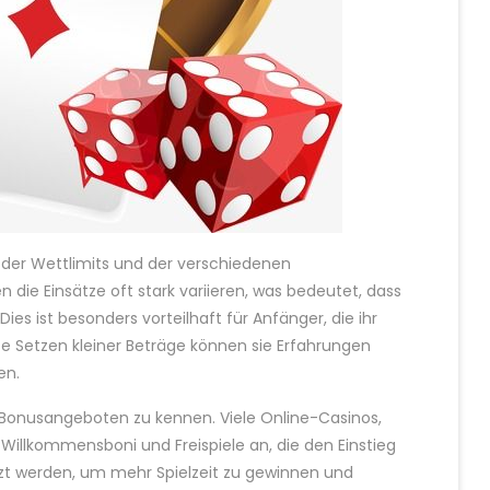
s der Wettlimits und der verschiedenen
 die Einsätze oft stark variieren, was bedeutet, dass
Dies ist besonders vorteilhaft für Anfänger, die ihr
te Setzen kleiner Beträge können sie Erfahrungen
en.
on Bonusangeboten zu kennen. Viele Online-Casinos,
 Willkommensboni und Freispiele an, die den Einstieg
zt werden, um mehr Spielzeit zu gewinnen und