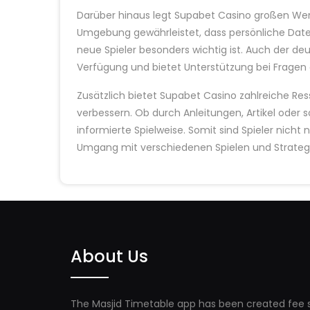
Darüber hinaus legt Supabet Casino großen Wert
Umgebung gewährleistet, dass persönliche Daten
neue Spieler besonders wichtig ist. Auch der d
Verfügung und bietet Unterstützung bei Fragen
Zusätzlich bietet Supabet Casino zahlreiche Res
verbessern. Ob durch Anleitungen, Artikel oder 
informierte Spielweise. Somit sind Spieler nicht
Umgang mit verschiedenen Spielen und Strategi
About Us
The Masjid Timetable app has been created fee s