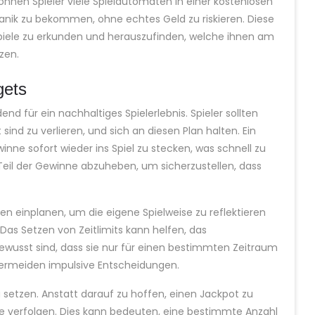
nnen Spieler viele Spielautomaten in einer kostenlosen
hanik zu bekommen, ohne echtes Geld zu riskieren. Diese
Spiele zu erkunden und herauszufinden, welche ihnen am
zen.
gets
d für ein nachhaltiges Spielerlebnis. Spieler sollten
it sind zu verlieren, und sich an diesen Plan halten. Ein
winne sofort wieder ins Spiel zu stecken, was schnell zu
 Teil der Gewinne abzuheben, um sicherzustellen, dass
en einplanen, um die eigene Spielweise zu reflektieren
 Das Setzen von Zeitlimits kann helfen, das
h bewusst sind, dass sie nur für einen bestimmten Zeitraum
d vermeiden impulsive Entscheidungen.
 zu setzen. Anstatt darauf zu hoffen, einen Jackpot zu
iele verfolgen. Dies kann bedeuten, eine bestimmte Anzahl