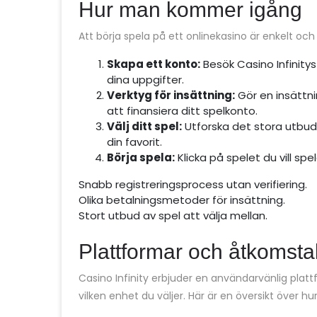
Hur man kommer igång
Att börja spela på ett onlinekasino är enkelt och 
Skapa ett konto:
Besök Casino Infinitys
dina uppgifter.
Verktyg för insättning:
Gör en insättni
att finansiera ditt spelkonto.
Välj ditt spel:
Utforska det stora utbudet
din favorit.
Börja spela:
Klicka på spelet du vill sp
Snabb registreringsprocess utan verifiering.
Olika betalningsmetoder för insättning.
Stort utbud av spel att välja mellan.
Plattformar och åtkomstal
Casino Infinity erbjuder en användarvänlig platt
vilken enhet du väljer. Här är en översikt över hu