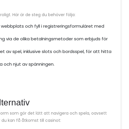
roligt. Här är de steg du behöver följa:
 webbplats och fyll i registreringsformuläret med
ng via de olika betalningsmetoder som erbjuds för
 av spel, inklusive slots och bordsspel, för att hitta
ela och njut av spänningen.
ternativ
form som gör det lätt att navigera och spela, oavsett
r du kan få åtkomst till casinot: