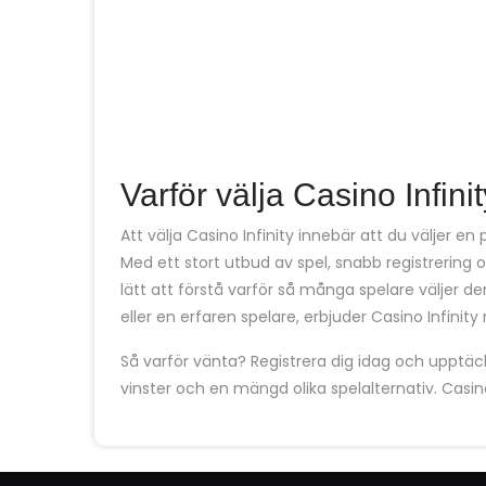
Varför välja Casino Infinit
Att välja Casino Infinity innebär att du väljer en
Med ett stort utbud av spel, snabb registrering
lätt att förstå varför så många spelare väljer d
eller en erfaren spelare, erbjuder Casino Infinity 
Så varför vänta? Registrera dig idag och uppt
vinster och en mängd olika spelalternativ. Casin