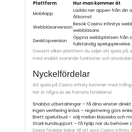
Plattform
Hur man kommer åt
Ladda ner appen från din a
Mobilapp
åtkomst.
Besök Casino Infinitys webb
Webbläsarversion
webbläsare.
Öppna webbplatsen från di
Desktopversion
fullständig spelupplevelse.
Oavsett vilken plattform du väljer att spela på, 
med snabbt svarande funktioner och användarv
Nyckelfördelar
Att spela på Casino Infinity kommer med många fö
Här är några av de främsta fördelarna:
Snabba utbetalningar – få dina vinster direkt
Ingen verifiering krävs – registrering görs enke
Brett spelutbud – välj mellan klassiska och m
Stark kundsupport – få hjälp när du behöve
Dessa fördelar bidrar till att göra Casino Infinit