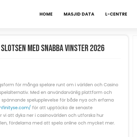
HOME
MASJID DATA
L-CENTRE
a slotsen med snabba vinster 2026
ngsform för många spelare runt om i världen och Casino
v spelalternativ. Med en användarvänlig plattform och
en spännande spelupplevelse för både nya och erfarna
infinityse.com/
för att upptäcka de senaste
vi att dyka ner i casinovärlden och utforska hur
elen, fördelarna med att spela online och mycket mer.