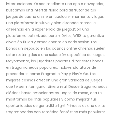
interrupciones. Ya sea mediante una app o navegador,
buscamos una interfaz fluida para disfrutar de tus
juegos de casino online en cualquier momento y lugar.
Una plataforma intuitiva y bien diseñada marca la
diferencia en la experiencia de juego.|Con una
plataforma optimizada para móviles, W88 te garantiza
diversión fluida y emocionante en cada sesión. Los
bonos sin depósito en los casinos online chilenos suelen
estar restringidos a una selección específica de juegos.
Mayormente, los jugadores podrán utilizar estos bonos
en tragamonedas populares, incluyendo títulos de
proveedores como Pragmatic Play y Play’n Go. Los
mejores casinos ofrecen una gran variedad de juegos
que te permiten ganar dinero real. Desde tragamonedas
clásicas hasta emocionantes juegos de mesa, acá te
mostramos los más populares y cómo mejorar tus
oportunidades de ganar.|Starlight Princess es una de las
tragamonedas con temática fantástica más populares