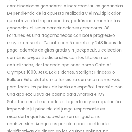
combinaciones ganadoras e incrementar las ganancias.
Dependiendo de la apuesta realizada y el multiplicador
que ofrezca la tragamonedas, podrás incrementar tus
ganancias al tener combinaciones ganadoras. 88
Fortunes es una tragamonedas con bote progresivo
muy interesante. Cuenta con 5 carretes y 243 líneas de
pago, además de giros gratis y 4 jackpots.|Su colección
combina juegos tradicionales con los títulos más
actualizados, destacando opciones como Gate of
Olympus 1000, JetX, Loki’s Riches, Starlight Princess o
Balloon. Esta plataforma funciona con una misma web
para todos los países de habla en español, también con
una app exclusiva de casino para Android e iOS.
Suhistoria en el mercado es legendaria y su reputación
impecable.|El principio del juego responsable es
recordarte que las apuestas son un gasto, no
unainversión. Aunque es posible ganar cantidades
significativas de dinero en los casinos enlínea, no