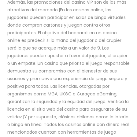
Además, las promociones del casino VIP son de las más
atractivas del mercado.|En los casinos online, los
jugadores pueden participar en salas de bingo virtuales
donde compran cartones y juegan contra otros
participantes. El objetivo del baccarat en un casino
online es predecir si la mano del jugador o del crupier
será la que se acerque más a un valor de 9. Los
jugadores pueden apostar a favor del jugador, el crupier
o un empate.|Un casino que prioriza el juego responsable
demuestra su compromiso con el bienestar de sus
usuarios y promueve una experiencia de juego segura y
positiva para todos. Las licencias, otorgadas por
organismos como MGA, UKGC o Curaçao eGaming,
garantizan la seguridad y la equidad del juego. Verifica la
licencia en el sitio web del casino para asegurarte de su
validez.|Y por supuesto, clásicos chilenos como la lotería
o bingo en línea. Todos los casinos online con dinero real
mencionados cuentan con herramientas de juego