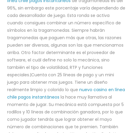
línea chile pagos instantáneos
de tragamonedas es del
96%, sin embargo este porcentaje varía dependiendo de
cada desarrollador de juego. Esta ronda se activa
cuando consigues combinar un número específico de
símbolos en la tragamonedas. Siempre habrán
tragamonedas que paguen más que otras, las razones
pueden ser diversas, algunas son las que mencionamos
arriba. Otro factor determinante es el proveedor de
software, el cuál define no solo la mecánica, sino
también el tipo de volatilidad, RTP y funciones
especiales.|Cuenta con 25 líneas de pago y un mini
juego para obtener mas juegos. Tiene un diseño
realmente limpio y colorido lo que
nuevo casino en línea
chile pagos instantáneos
la hace muy llamativa al
momento de jugar. Su mecánica está compuesta por 5
rodillos y 10 líneas de combinación ganadora, por lo que
como jugador tendrás que lograr obtener el mayo
número de combinaciones que te premien. También