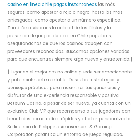
casino en línea chile pagos instantáneos
las más
seguras, como apostar a rojo o negro, hasta las más
arriesgadas, como apostar a un número específico.
También revisamos la calidad de los títulos y la
presencia de juegos de azar en Chile populares,
asegurándonos de que los casinos trabajen con
proveedores reconocidos. Buscamos opciones variadas
para que encuentres siempre algo nuevo y entretenido.}
{Jugar en el mejor casino online puede ser emocionante
y potencialmente rentable. Descubre estrategias y
consejos prácticos para maximizar tus ganancias y
disfrutar de una experiencia responsable y positiva.
Beteum Casino, a pesar de ser nuevo, ya cuenta con un
exclusivo Club VIP que recompensa a sus jugadores con
beneficios como retiros rápidos y ofertas personalizadas.
Su licencia de Philippine Amusement & Gaming
Corporation garantiza un entorno de juego regulado.