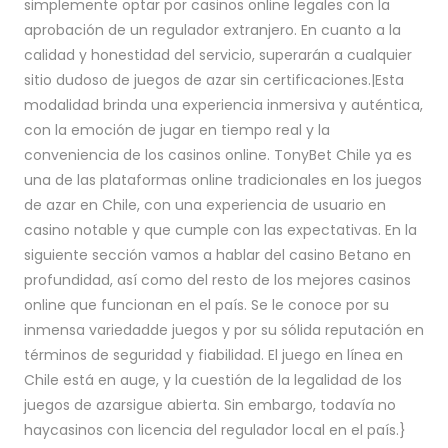
simplemente optar por casinos online legales con la
aprobación de un regulador extranjero. En cuanto a la
calidad y honestidad del servicio, superarán a cualquier
sitio dudoso de juegos de azar sin certificaciones.|Esta
modalidad brinda una experiencia inmersiva y auténtica,
con la emoción de jugar en tiempo real y la
conveniencia de los casinos online. TonyBet Chile ya es
una de las plataformas online tradicionales en los juegos
de azar en Chile, con una experiencia de usuario en
casino notable y que cumple con las expectativas. En la
siguiente sección vamos a hablar del casino Betano en
profundidad, así como del resto de los mejores casinos
online que funcionan en el país. Se le conoce por su
inmensa variedadde juegos y por su sólida reputación en
términos de seguridad y fiabilidad. El juego en línea en
Chile está en auge, y la cuestión de la legalidad de los
juegos de azarsigue abierta. Sin embargo, todavía no
haycasinos con licencia del regulador local en el país.}