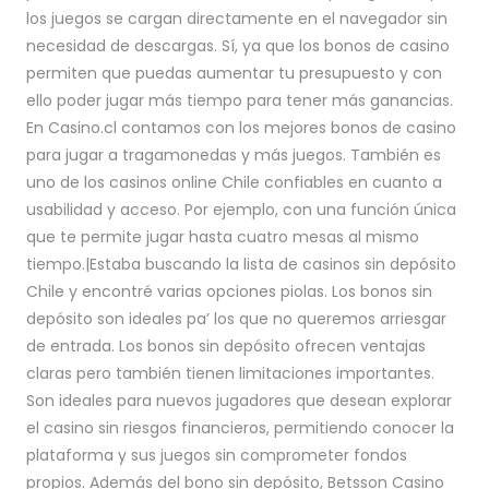
los juegos se cargan directamente en el navegador sin
necesidad de descargas. Sí, ya que los bonos de casino
permiten que puedas aumentar tu presupuesto y con
ello poder jugar más tiempo para tener más ganancias.
En Casino.cl contamos con los mejores bonos de casino
para jugar a tragamonedas y más juegos. También es
uno de los casinos online Chile confiables en cuanto a
usabilidad y acceso. Por ejemplo, con una función única
que te permite jugar hasta cuatro mesas al mismo
tiempo.|Estaba buscando la lista de casinos sin depósito
Chile y encontré varias opciones piolas. Los bonos sin
depósito son ideales pa’ los que no queremos arriesgar
de entrada. Los bonos sin depósito ofrecen ventajas
claras pero también tienen limitaciones importantes.
Son ideales para nuevos jugadores que desean explorar
el casino sin riesgos financieros, permitiendo conocer la
plataforma y sus juegos sin comprometer fondos
propios. Además del bono sin depósito, Betsson Casino