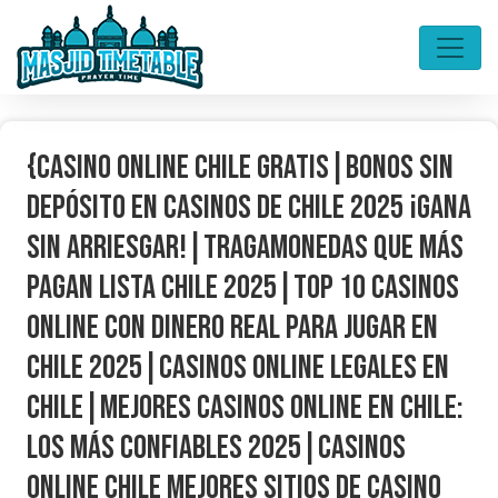
{Casino online Chile gratis|Bonos Sin
Depósito en Casinos de Chile 2025 ¡Gana
sin arriesgar!|Tragamonedas Que Más
Pagan Lista Chile 2025|Top 10 casinos
online con dinero real para jugar en
Chile 2025|Casinos online legales en
Chile|Mejores casinos online en Chile:
Los más confiables 2025|Casinos
Online Chile Mejores Sitios de Casino