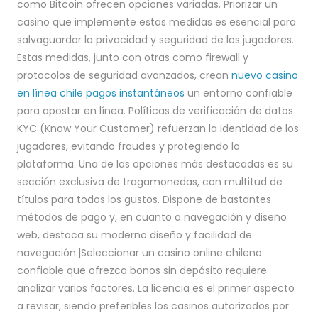
como Bitcoin ofrecen opciones variadas. Priorizar un
casino que implemente estas medidas es esencial para
salvaguardar la privacidad y seguridad de los jugadores.
Estas medidas, junto con otras como firewall y
protocolos de seguridad avanzados, crean
nuevo casino
en línea chile pagos instantáneos
un entorno confiable
para apostar en línea. Políticas de verificación de datos
KYC (Know Your Customer) refuerzan la identidad de los
jugadores, evitando fraudes y protegiendo la
plataforma. Una de las opciones más destacadas es su
sección exclusiva de tragamonedas, con multitud de
títulos para todos los gustos. Dispone de bastantes
métodos de pago y, en cuanto a navegación y diseño
web, destaca su moderno diseño y facilidad de
navegación.|Seleccionar un casino online chileno
confiable que ofrezca bonos sin depósito requiere
analizar varios factores. La licencia es el primer aspecto
a revisar, siendo preferibles los casinos autorizados por