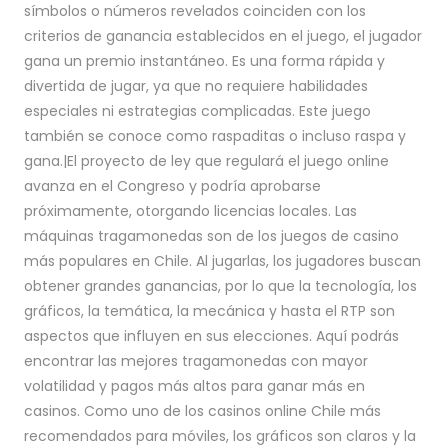
símbolos o números revelados coinciden con los
criterios de ganancia establecidos en el juego, el jugador
gana un premio instantáneo. Es una forma rápida y
divertida de jugar, ya que no requiere habilidades
especiales ni estrategias complicadas. Este juego
también se conoce como raspaditas o incluso raspa y
gana.|El proyecto de ley que regulará el juego online
avanza en el Congreso y podría aprobarse
próximamente, otorgando licencias locales. Las
máquinas tragamonedas son de los juegos de casino
más populares en Chile. Al jugarlas, los jugadores buscan
obtener grandes ganancias, por lo que la tecnología, los
gráficos, la temática, la mecánica y hasta el RTP son
aspectos que influyen en sus elecciones. Aquí podrás
encontrar las mejores tragamonedas con mayor
volatilidad y pagos más altos para ganar más en
casinos. Como uno de los casinos online Chile más
recomendados para móviles, los gráficos son claros y la