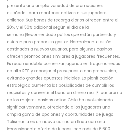
presenta una amplia variedad de promociones
diseñadas para mantener activos a sus jugadores
chilenos. Sus bonos de recarga diarios ofrecen entre el
20% y el 50% adicional según el día de la
semana.|Recomendado pa’ los que están partiendo y
quieren puro probar sin gastar. Normalmente están
destinados a nuevos usuarios, pero algunos casinos
ofrecen promociones similares a jugadores frecuentes.
Es recomendable comenzar jugando en tragamonedas
de alta RTP y manejar el presupuesto con precaución,
evitando grandes apuestas iniciales. La planificación
estratégica aumenta las posibilidades de cumplir los
requisitos y convertir el bono en dinero real.|El panorama
de los mejores casinos online Chile ha evolucionado
significativamente, ofreciendo a los jugadores una
amplia gama de opciones y oportunidades de juego.
Talismania es un nuevo casino en línea con una
impresionante oferta de juegos, con más de 6.600