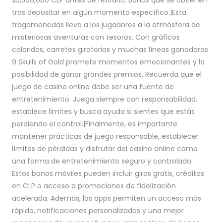
$3,500,000 CLP antes de retirarlo. Bonos que se obtienen
tras depositar en algún momento específico.|Esta
tragamonedas lleva a los jugadores a la atmósfera de
misteriosas aventuras con tesoros. Con gráficos
coloridos, carretes giratorios y muchas líneas ganadoras.
9 Skulls of Gold promete momentos emocionantes y la
posibilidad de ganar grandes premios. Recuerda que el
juego de casino online debe ser una fuente de
entretenimiento. Juega siempre con responsabilidad,
establece límites y busca ayuda si sientes que estás
perdiendo el control.|Finalmente, es importante
mantener prácticas de juego responsable, establecer
límites de pérdidas y disfrutar del casino online como
una forma de entretenimiento seguro y controlado.
Estos bonos móviles pueden incluir giros gratis, créditos
en CLP o acceso a promociones de fidelización
acelerada. Además, las apps permiten un acceso más
rápido, notificaciones personalizadas y una mejor