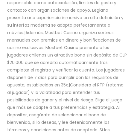
responsable como autoexclusión, límites de gasto y
contacto con organizaciones de apoyo. Legiano
presenta una experiencia inmersiva en alta definición y
su interfaz moderna se adapta perfectamente a
móviles.|Además, Mostbet Casino organiza sorteos
mensuales con premios en dinero y bonificaciones de
casino exclusivas. Mostbet Casino presenta a los
jugadores chilenos un atractivo bono sin depósito de CLP
$20.000 que se acredita automáticamente tras
completar el registro y verificar la cuenta. Los jugadores
disponen de 7 días para cumplir con los requisitos de
apuesta, establecidos en 35x.|Considera el RTP (retorno
al jugador) y la volatilidad para entender tus
posibilidades de ganar y el nivel de riesgo. Elige el juego
que más se adapte a tus preferencias y estrategia. Al
depositar, asegúrate de seleccionar el bono de
bienvenida, si lo deseas, y lee detenidamente los
términos y condiciones antes de aceptarlo. Si los