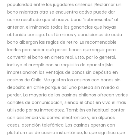
popularidad entre los jugadores chilenos.|Reclamar un
bono mientras otro se encuentra activo puede dar
como resultado que el nuevo bono “sobreescriba” al
anterior, eliminando todas las ganancias que hayas
obtenido consigo. Los términos y condiciones de cada
bono albergan las reglas de retiro. Es recomendable
leerlos para saber qué pasos tienes que seguir para
convertir el bono en dinero real. Esto, por lo general,
incluye el cumplir con su requisito de apuesta.|Me
impresionaron las ventajas de bonos sin depósito en
casinos de Chile. Me gustan los casinos con bonos sin
depósito en Chile porque así uno prueba sin miedo a
perder. La mayoría de los casinos chilenos ofrecen varios
canales de comunicación, siendo el chat en vivo el más
utilizado por su inmediatez. También es habitual contar
con asistencia vía correo electrónico y, en algunos
casos, atención telefónica.|Los casinos operan con
plataformas de casino instantáneo, lo que significa que