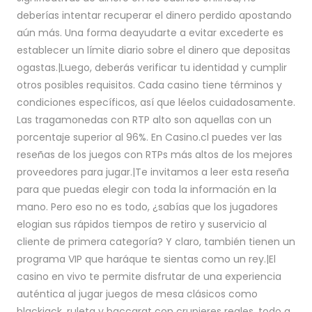
deberías intentar recuperar el dinero perdido apostando
aún más. Una forma deayudarte a evitar excederte es
establecer un límite diario sobre el dinero que depositas
ogastas.|Luego, deberás verificar tu identidad y cumplir
otros posibles requisitos. Cada casino tiene términos y
condiciones específicos, así que léelos cuidadosamente.
Las tragamonedas con RTP alto son aquellas con un
porcentaje superior al 96%. En Casino.cl puedes ver las
reseñas de los juegos con RTPs más altos de los mejores
proveedores para jugar.|Te invitamos a leer esta reseña
para que puedas elegir con toda la información en la
mano. Pero eso no es todo, ¿sabías que los jugadores
elogian sus rápidos tiempos de retiro y suservicio al
cliente de primera categoría? Y claro, también tienen un
programa VIP que haráque te sientas como un rey.|El
casino en vivo te permite disfrutar de una experiencia
auténtica al jugar juegos de mesa clásicos como
blackjack, ruleta y baccarat con crupieres reales, todo a