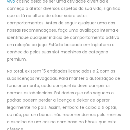
vivo
casino deixa de ser uma atividade divertida e
começa a afetar diversos aspetos da sua vida, significa
que está na altura de atuar sobre estes
comportamentos. Antes de seguir qualquer uma das
nossas recomendações, faça uma avaliação interna e
identifique qualquer indício de comportamento aditivo
em relação ao jogo. Estúdio baseado em Inglaterra e
conhecido pelas suas slot machines de categoria
premium.
No total, existem 15 entidades licenciadas e 2 com as
suas licenças revogadas. Para manter a autorização de
funcionamento, cada companhia deve cumprir as
normas estabelecidas. Entidades que não seguem o
padrão podem perder a licença e deixar de operar
legalmente no país. Assim, embora te caiba a ti optar,
ou não, por um bónus, não recomendamos pelo menos
a escolha de um casino com base no bónus que este
oferece.