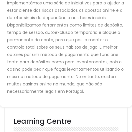
Implementámos uma série de iniciativas para o ajudar a
estar ciente dos riscos associados às apostas online e a
detetar sinais de dependência nas fases iniciais.
Disponibilizamos ferramentas como limites de depósito,
tempo de sessão, autoexclusão temporária e bloqueio
permanente da conta, para que possa manter o
controlo total sobre os seus hábitos de jogo. É melhor
optares por um método de pagamento que funcione
tanto para depósitos como para levantamentos, pois o
casino pode pedir que faças levantamentos utilizando o
mesmo método de pagamento. No entanto, existem
muitos casinos online no mundo, que não são
necessariamente legais em Portugal.
Learning Centre