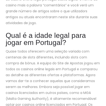
casino mais a palavra “comentários” e você verá um
grande número de artigos sobre o que utilizadors
antigos ou atuais encontraram neste site durante suas
atividades de jogo.
Qual é a idade legal para
jogar em Portugal?
Quase todos oferecem uma seleção variada com
centenas de slots diferentes, incluindo slots com
compra de bónus. A equipa do Site de Apostas jogou em
todos os casinos online legais em Portugal e comparou
ao detalhe as diferentes ofertas e plataformas. Agora
vamos dar-te a conhecer aquelas que consideramos
serem as melhores. Embora seja possível jogar em
casinos licenciados em outros países, como a MGA
(Malta Gaming Authority), é altamente recomendável
optar por casinos online licenciados em Portugal. Os