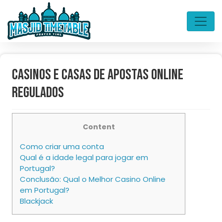
Casinos e Casas de Apostas Online
Regulados
Content
Como criar uma conta
Qual é a idade legal para jogar em
Portugal?
Conclusão: Qual o Melhor Casino Online
em Portugal?
Blackjack