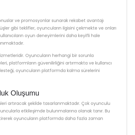
onuslar ve promosyonlar sunarak rekabet avantajı
er gibi teklifler, oyuncuların ilgisini çekmekte ve onları
ullanıcıların oyun deneyimlerini daha keyifli hale
anımaktadır.
izmetleridir. Oyuncuların herhangi bir sorunla
, platformların güvenilirliğini artırmakta ve kullanıcı
desteği, oyuncuların platformda kalma sürelerini
uluk Oluşumu
leri artıracak şekilde tasarlanmaktadır. Çok oyunculu
yuncularla etkileşimde bulunmalarına olanak tanır. Bu
tirerek oyuncuların platformda daha fazla zaman