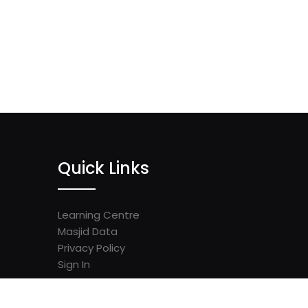
Quick Links
Learning Centre
Masjid Data
Privacy Policy
Sign In