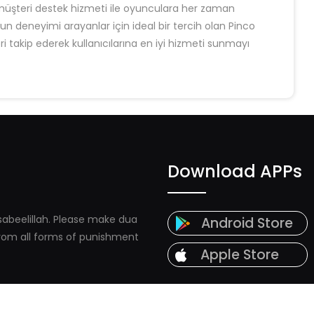
müşteri destek hizmeti ile oyunculara her zaman
oyun deneyimi arayanlar için ideal bir tercih olan Pinco
i takip ederek kullanıcılarına en iyi hizmeti sunmayı
Download APPs
abeelillah. Please make dua
Android Store
 from all forms of punishment
Apple Store
Software.