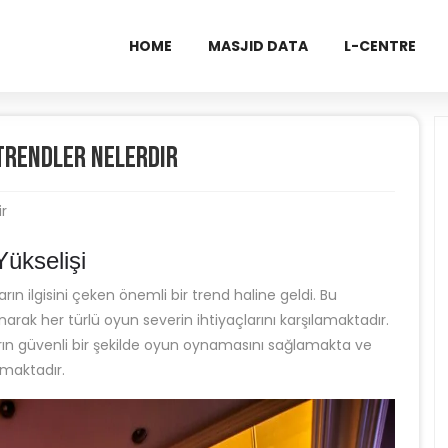
HOME
MASJID DATA
L-CENTRE
trendler nelerdir
r
Yükselişi
ın ilgisini çeken önemli bir trend haline geldi. Bu
narak her türlü oyun severin ihtiyaçlarını karşılamaktadır.
ların güvenli bir şekilde oyun oynamasını sağlamakta ve
lmaktadır.