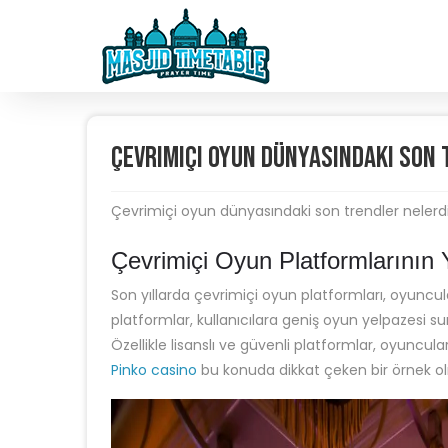
Çevrimiçi oyun dünyasındaki son 
Çevrimiçi oyun dünyasındaki son trendler nelerdi
Çevrimiçi Oyun Platformlarının 
Son yıllarda çevrimiçi oyun platformları, oyuncular
platformlar, kullanıcılara geniş oyun yelpazesi su
Özellikle lisanslı ve güvenli platformlar, oyuncu
Pinko casino
bu konuda dikkat çeken bir örnek o