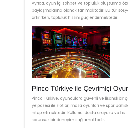
Ayrıca, oyun içi sohbet ve topluluk oluşturma özel
paylaşmalarına olanak tanımaktadır. Bu tür sosyal 
artırırken, topluluk hissini güçlendirmektedir.
Pinco Türkiye ile Çevrimiçi Oy
Pinco Türkiye, oyunculara güvenli ve lisanslı bi
yelpazesi ile slotlar, masa oyunları ve spor bahis
hitap etmektedir. Kullanıcı dostu arayüzü ve hız
sorunsuz bir deneyim sağlamaktadır.