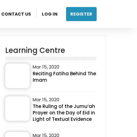
CONTACT US
LOG IN
REGISTER
Learning Centre
Mar 15, 2020
Reciting Fatiha Behind The
Imam
Mar 15, 2020
The Ruling of the Jumu‘ah
Prayer on the Day of Eid in
Light of Textual Evidence
Mar 15, 2020