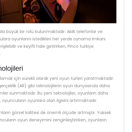
büyük bir rolü bulunmaktadır. Akıllı telefonlar ve
ulara oyunlarını istedikleri her yerde oynama imkanı
ebilir ve keyifli hale getirirken, Pinco turkiye
.
lojileri
şılamak için sürekli olarak yeni oyun türleri yaratmaktadır.
gerçeklik (AR) gibi teknolojilerin oyun dünyasında daha
imler sunmaktadır. Bu yeni teknolojiler, oyunların daha
oyuncuların oyunlara olan ilgisini artırmaktadır.
unların görsel kalitesi de önemli ölçüde artmıştır. Yüksek
ncuların oyun deneyimini zenginleştirirken, oyunların