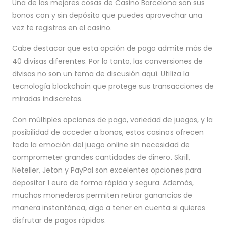
Una de las mejores cosas de Casino Barcelona son sus
bonos con y sin depósito que puedes aprovechar una
vez te registras en el casino.
Cabe destacar que esta opción de pago admite más de
40 divisas diferentes. Por lo tanto, las conversiones de
divisas no son un tema de discusión aquí. Utiliza la
tecnología blockchain que protege sus transacciones de
miradas indiscretas.
Con múltiples opciones de pago, variedad de juegos, y la
posibilidad de acceder a bonos, estos casinos ofrecen
toda la emoción del juego online sin necesidad de
comprometer grandes cantidades de dinero. Skrill,
Neteller, Jeton y PayPal son excelentes opciones para
depositar 1 euro de forma rápida y segura. Además,
muchos monederos permiten retirar ganancias de
manera instantánea, algo a tener en cuenta si quieres
disfrutar de pagos rápidos.