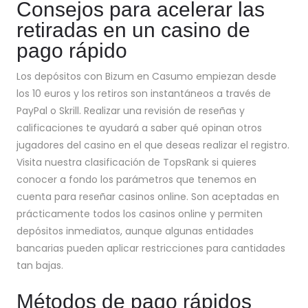
Consejos para acelerar las
retiradas en un casino de
pago rápido
Los depósitos con Bizum en Casumo empiezan desde
los 10 euros y los retiros son instantáneos a través de
PayPal o Skrill. Realizar una revisión de reseñas y
calificaciones te ayudará a saber qué opinan otros
jugadores del casino en el que deseas realizar el registro.
Visita nuestra clasificación de TopsRank si quieres
conocer a fondo los parámetros que tenemos en
cuenta para reseñar casinos online. Son aceptadas en
prácticamente todos los casinos online y permiten
depósitos inmediatos, aunque algunas entidades
bancarias pueden aplicar restricciones para cantidades
tan bajas.
Métodos de pago rápidos