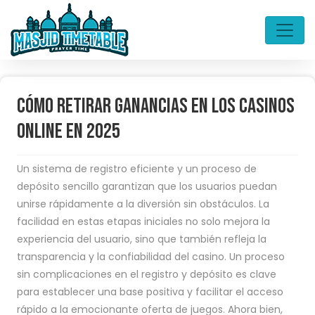
Cómo retirar ganancias en los casinos
online en 2025
Un sistema de registro eficiente y un proceso de
depósito sencillo garantizan que los usuarios puedan
unirse rápidamente a la diversión sin obstáculos. La
facilidad en estas etapas iniciales no solo mejora la
experiencia del usuario, sino que también refleja la
transparencia y la confiabilidad del casino. Un proceso
sin complicaciones en el registro y depósito es clave
para establecer una base positiva y facilitar el acceso
rápido a la emocionante oferta de juegos. Ahora bien,