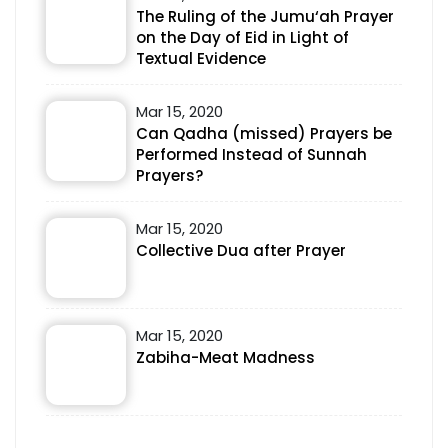
The Ruling of the Jumu‘ah Prayer
on the Day of Eid in Light of
Textual Evidence
Mar 15, 2020
Can Qadha (missed) Prayers be
Performed Instead of Sunnah
Prayers?
Mar 15, 2020
Collective Dua after Prayer
Mar 15, 2020
Zabiha-Meat Madness