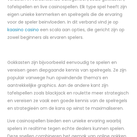
tafelspellen en live casinospellen. Elk type spel heeft zijn
eigen unieke kenmerken en spelregels die de ervaring
voor de speler beïnvloeden. In dit verband vind je op
kaasino casino
een scala aan opties, die gericht zijn op
zowel beginners als ervaren spelers.
Gokkasten zijn bijvoorbeeld eenvoudig te spelen en
vereisen geen diepgaande kennis van spelregels. Ze zijn
populair vanwege hun opwindende thema’s en
aantrekkelijke graphics. Aan de andere kant zijn
tafelspellen zoals blackjack en roulette meer strategisch
en vereisen ze vaak een goede kennis van de spelregels
en strategieën om de kans op winst te maximaliseren.
Live casinospellen bieden een unieke ervaring waarbij
spelers in realtime tegen echte dealers kunnen spelen.
Deze spellen combineren het gemak van online gokken