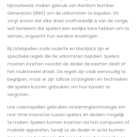
bijvoorbeeld, maken gebruik van Random Number
Generators (RNG) om de uitkomsten te bepalen. Dit
zorgt ervoor dat elke draai onafhankelijk is van de vorige,
wat betekent dat spelers een eerlijke kans hebben om te
winnen, ongeacht hun eerdere ervaringen.
Bij tafelspellen zoals roulette en blackjack zijn er
specifieke regels die de uitkomsten bepalen. Spelers
moeten inzetten voordat de dealer de kaarten deelt of
het roulettewiel draait. De regels zijn vaak eenvoudig te
begrijpen, maar er zijn talloze strategieën en technieken
die spelers kunnen gebruiken om hun kansen te
vergroten.
Live casinospellen gebruiken streamingtechnologie om
real-time interactie tussen spelers en dealers mogelijk
te maken. Spelers kunnen inzetten via hun computers of
mobiele apparaten, terwijl ze de dealer in actie kunnen