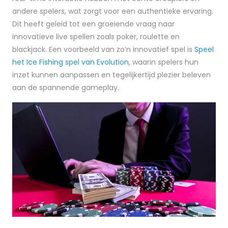
andere spelers, wat zorgt voor een authentieke ervaring.
Dit heeft geleid tot een groeiende vraag naar
innovatieve live spellen zoals poker, roulette en
blackjack. Een voorbeeld van zo’n innovatief spel is
Speel
het Ice Fishing spel van Evolution
, waarin spelers hun
inzet kunnen aanpassen en tegelijkertijd plezier beleven
aan de spannende gameplay.