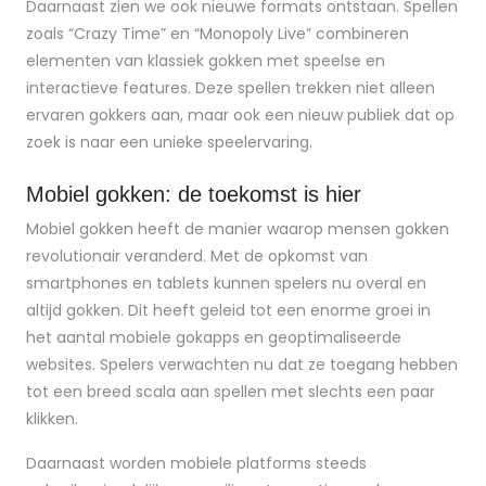
Daarnaast zien we ook nieuwe formats ontstaan. Spellen
zoals “Crazy Time” en “Monopoly Live” combineren
elementen van klassiek gokken met speelse en
interactieve features. Deze spellen trekken niet alleen
ervaren gokkers aan, maar ook een nieuw publiek dat op
zoek is naar een unieke speelervaring.
Mobiel gokken: de toekomst is hier
Mobiel gokken heeft de manier waarop mensen gokken
revolutionair veranderd. Met de opkomst van
smartphones en tablets kunnen spelers nu overal en
altijd gokken. Dit heeft geleid tot een enorme groei in
het aantal mobiele gokapps en geoptimaliseerde
websites. Spelers verwachten nu dat ze toegang hebben
tot een breed scala aan spellen met slechts een paar
klikken.
Daarnaast worden mobiele platforms steeds