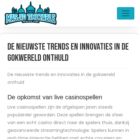
De nieuwste trends en innovaties in de
gokwereld onthuld
De nieuwste trends en innovaties in de gokwereld
onthuld
De opkomst van live casinospellen
Live casinospellen zijn de afgelopen jaren steeds
populairder geworden. Deze spellen brengen de sfeer
van een echt casino direct naar de spelers thuis, dankzij
geavanceerde streamingtechnologie. Spelers kunnen in
real-time interactie hebben met echte croupiers en