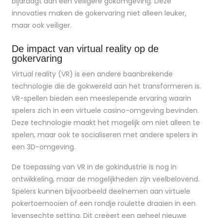
bijdraagt aan een veiligere gokomgeving. Deze
innovaties maken de gokervaring niet alleen leuker,
maar ook veiliger.
De impact van virtual reality op de
gokervaring
Virtual reality (VR) is een andere baanbrekende
technologie die de gokwereld aan het transformeren is.
VR-spellen bieden een meeslepende ervaring waarin
spelers zich in een virtuele casino-omgeving bevinden.
Deze technologie maakt het mogelijk om niet alleen te
spelen, maar ook te socialiseren met andere spelers in
een 3D-omgeving.
De toepassing van VR in de gokindustrie is nog in
ontwikkeling, maar de mogelijkheden zijn veelbelovend.
Spelers kunnen bijvoorbeeld deelnemen aan virtuele
pokertoernooien of een rondje roulette draaien in een
levensechte setting. Dit creëert een geheel nieuwe