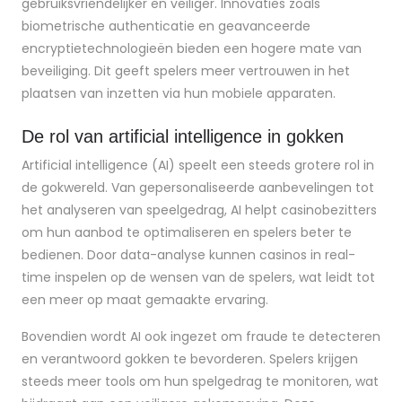
gebruiksvriendelijker en veiliger. Innovaties zoals
biometrische authenticatie en geavanceerde
encryptietechnologieën bieden een hogere mate van
beveiliging. Dit geeft spelers meer vertrouwen in het
plaatsen van inzetten via hun mobiele apparaten.
De rol van artificial intelligence in gokken
Artificial intelligence (AI) speelt een steeds grotere rol in
de gokwereld. Van gepersonaliseerde aanbevelingen tot
het analyseren van speelgedrag, AI helpt casinobezitters
om hun aanbod te optimaliseren en spelers beter te
bedienen. Door data-analyse kunnen casinos in real-
time inspelen op de wensen van de spelers, wat leidt tot
een meer op maat gemaakte ervaring.
Bovendien wordt AI ook ingezet om fraude te detecteren
en verantwoord gokken te bevorderen. Spelers krijgen
steeds meer tools om hun spelgedrag te monitoren, wat