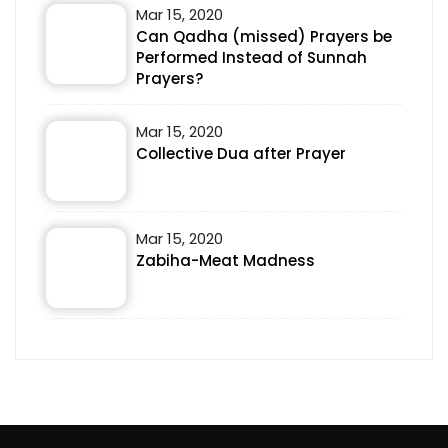
Mar 15, 2020
Can Qadha (missed) Prayers be
Performed Instead of Sunnah
Prayers?
Mar 15, 2020
Collective Dua after Prayer
Mar 15, 2020
Zabiha-Meat Madness