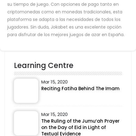
su tiempo de juego. Con opciones de pago tanto en
criptomonedas como en monedas tradicionales, esta
plataforma se adapta a las necesidades de todos los
jugadores. Sin duda, Jokabet es una excelente opción
para disfrutar de los mejores juegos de azar en España.
Learning Centre
Mar 15, 2020
Reciting Fatiha Behind The Imam
Mar 15, 2020
The Ruling of the Jumu‘ah Prayer
on the Day of Eid in Light of
Textual Evidence