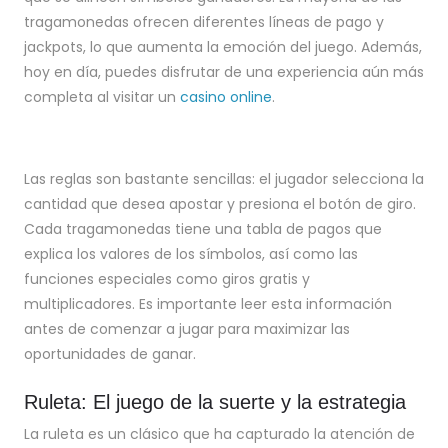
tragamonedas ofrecen diferentes líneas de pago y
jackpots, lo que aumenta la emoción del juego. Además,
hoy en día, puedes disfrutar de una experiencia aún más
completa al visitar un
casino online
.
Las reglas son bastante sencillas: el jugador selecciona la
cantidad que desea apostar y presiona el botón de giro.
Cada tragamonedas tiene una tabla de pagos que
explica los valores de los símbolos, así como las
funciones especiales como giros gratis y
multiplicadores. Es importante leer esta información
antes de comenzar a jugar para maximizar las
oportunidades de ganar.
Ruleta: El juego de la suerte y la estrategia
La ruleta es un clásico que ha capturado la atención de