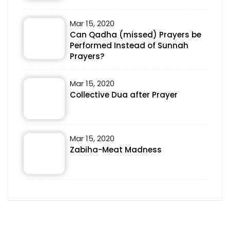
Mar 15, 2020
Can Qadha (missed) Prayers be
Performed Instead of Sunnah
Prayers?
Mar 15, 2020
Collective Dua after Prayer
Mar 15, 2020
Zabiha-Meat Madness