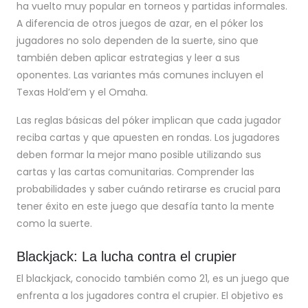
ha vuelto muy popular en torneos y partidas informales.
A diferencia de otros juegos de azar, en el póker los
jugadores no solo dependen de la suerte, sino que
también deben aplicar estrategias y leer a sus
oponentes. Las variantes más comunes incluyen el
Texas Hold’em y el Omaha.
Las reglas básicas del póker implican que cada jugador
reciba cartas y que apuesten en rondas. Los jugadores
deben formar la mejor mano posible utilizando sus
cartas y las cartas comunitarias. Comprender las
probabilidades y saber cuándo retirarse es crucial para
tener éxito en este juego que desafía tanto la mente
como la suerte.
Blackjack: La lucha contra el crupier
El blackjack, conocido también como 21, es un juego que
enfrenta a los jugadores contra el crupier. El objetivo es