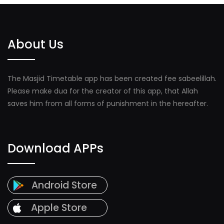
About Us
The Masjid Timetable app has been created fee sabeelillah.
Please make dua for the creator of this app, that Allah
saves him from all forms of punishment in the hereafter.
Download APPs
Android Store
Apple Store