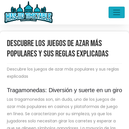
Descubre los juegos de azar más
populares y sus reglas explicadas
Descubre los juegos de azar más populares y sus reglas
explicadas
Tragamonedas: Diversión y suerte en un giro
Las tragamonedas son, sin duda, uno de los juegos de
azar más populares en casinos y plataformas de juego
en línea. Se caracterizan por su simpleza, ya que los
jugadores solo necesitan girar los carretes y esperar a
que se alineen símbolos ganadores. La mayoría de las