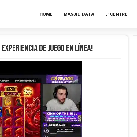
HOME
MASJID DATA
L-CENTRE
 Experiencia de Juego en Línea!