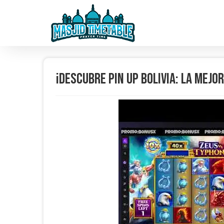
¡Descubre Pin Up Bolivia: La Mejor