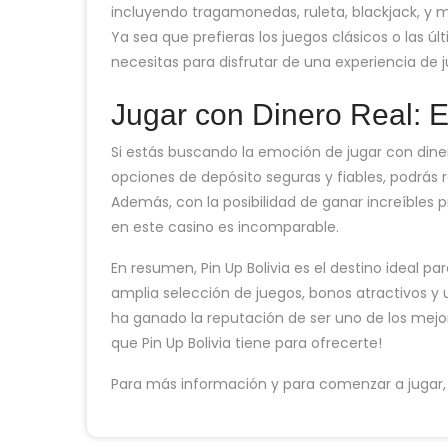
incluyendo tragamonedas, ruleta, blackjack, y 
Ya sea que prefieras los juegos clásicos o las ú
necesitas para disfrutar de una experiencia de j
Jugar con Dinero Real: 
Si estás buscando la emoción de jugar con dinero 
opciones de depósito seguras y fiables, podrás r
Además, con la posibilidad de ganar increíbles 
en este casino es incomparable.
En resumen, Pin Up Bolivia es el destino ideal p
amplia selección de juegos, bonos atractivos y
ha ganado la reputación de ser uno de los mejo
que Pin Up Bolivia tiene para ofrecerte!
Para más información y para comenzar a jugar, 