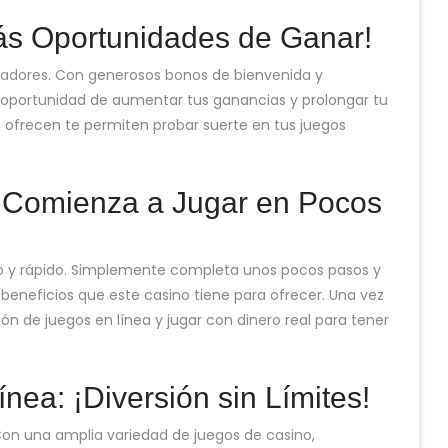
Más Oportunidades de Ganar!
gadores. Con generosos bonos de bienvenida y
a oportunidad de aumentar tus ganancias y prolongar tu
e ofrecen te permiten probar suerte en tus juegos
: ¡Comienza a Jugar en Pocos
cillo y rápido. Simplemente completa unos pocos pasos y
y beneficios que este casino tiene para ofrecer. Una vez
ón de juegos en línea y jugar con dinero real para tener
nea: ¡Diversión sin Límites!
. Con una amplia variedad de juegos de casino,