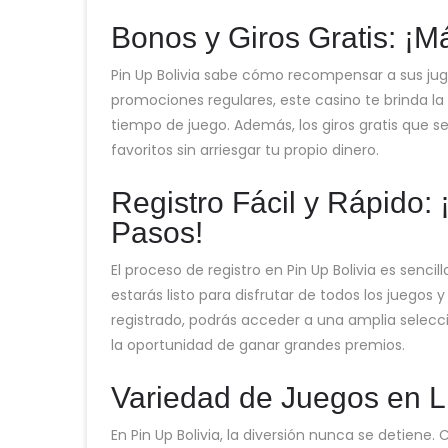
Bonos y Giros Gratis: ¡
Pin Up Bolivia sabe cómo recompensar a sus ju
promociones regulares, este casino te brinda l
tiempo de juego. Además, los giros gratis que s
favoritos sin arriesgar tu propio dinero.
Registro Fácil y Rápido
Pasos!
El proceso de registro en Pin Up Bolivia es sen
estarás listo para disfrutar de todos los juegos 
registrado, podrás acceder a una amplia selecci
la oportunidad de ganar grandes premios.
Variedad de Juegos en Lí
En Pin Up Bolivia, la diversión nunca se detiene