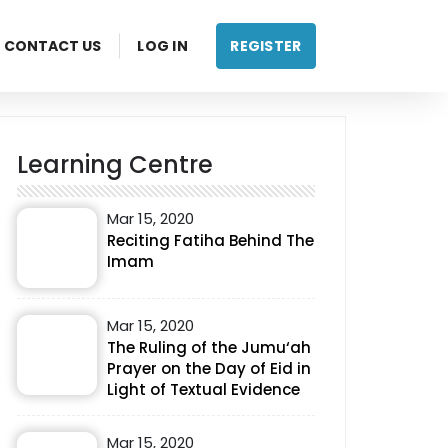
CONTACT US
LOG IN
REGISTER
Learning Centre
Mar 15, 2020
Reciting Fatiha Behind The
Imam
Mar 15, 2020
The Ruling of the Jumu‘ah
Prayer on the Day of Eid in
Light of Textual Evidence
Mar 15, 2020