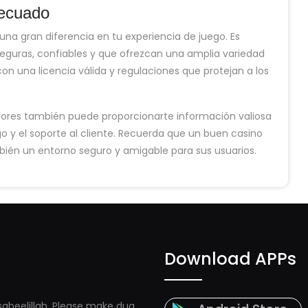
decuado
una gran diferencia en tu experiencia de juego. Es
eguras, confiables y que ofrezcan una amplia variedad
con una licencia válida y regulaciones que protejan a los
dores también puede proporcionarte información valiosa
ago y el soporte al cliente. Recuerda que un buen casino
mbién un entorno seguro y amigable para sus usuarios.
Download APPs
abeelillah. Please make dua