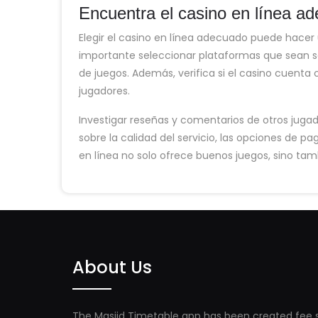
Encuentra el casino en línea a
Elegir el casino en línea adecuado puede hacer 
importante seleccionar plataformas que sean s
de juegos. Además, verifica si el casino cuenta 
jugadores.
Investigar reseñas y comentarios de otros juga
sobre la calidad del servicio, las opciones de p
en línea no solo ofrece buenos juegos, sino ta
About Us
The Masjid Timetable app has been created fee s