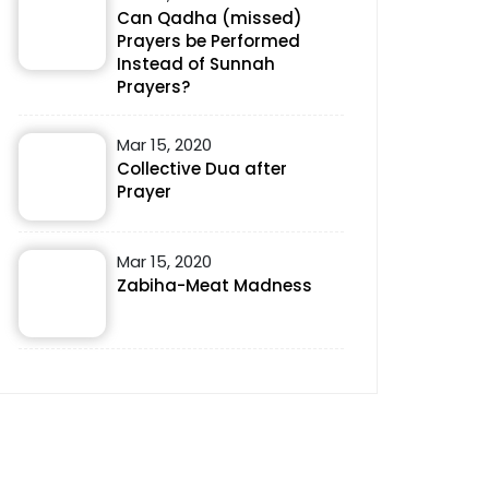
Can Qadha (missed)
Prayers be Performed
Instead of Sunnah
Prayers?
Mar 15, 2020
Collective Dua after
Prayer
Mar 15, 2020
Zabiha-Meat Madness