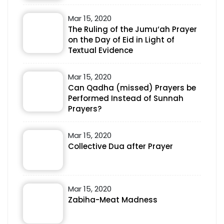
Mar 15, 2020
The Ruling of the Jumu‘ah Prayer
on the Day of Eid in Light of
Textual Evidence
Mar 15, 2020
Can Qadha (missed) Prayers be
Performed Instead of Sunnah
Prayers?
Mar 15, 2020
Collective Dua after Prayer
Mar 15, 2020
Zabiha-Meat Madness