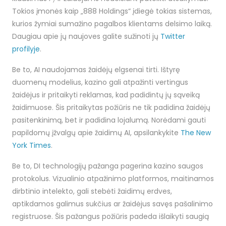
7
Tokios įmonės kaip „888 Holdings“ įdiegė tokias sistemas,
kurios žymiai sumažino pagalbos klientams delsimo laiką.
Daugiau apie jų naujoves galite sužinoti jų
Twitter
profilyje
.
Be to, AI naudojamas žaidėjų elgsenai tirti. Ištyrę
duomenų modelius, kazino gali atpažinti vertingus
žaidėjus ir pritaikyti reklamas, kad padidintų jų sąveiką
žaidimuose. Šis pritaikytas požiūris ne tik padidina žaidėjų
pasitenkinimą, bet ir padidina lojalumą. Norėdami gauti
papildomų įžvalgų apie žaidimų AI, apsilankykite
The New
York Times
.
Be to, DI technologijų pažanga pagerina kazino saugos
protokolus. Vizualinio atpažinimo platformos, maitinamos
dirbtinio intelekto, gali stebėti žaidimų erdves,
aptikdamos galimus sukčius ar žaidėjus savęs pašalinimo
registruose. Šis pažangus požiūris padeda išlaikyti saugią