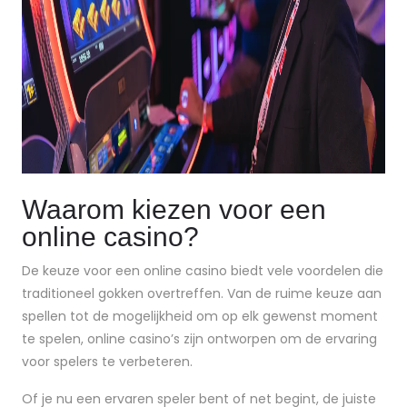
Waarom kiezen voor een
online casino?
De keuze voor een online casino biedt vele voordelen die
traditioneel gokken overtreffen. Van de ruime keuze aan
spellen tot de mogelijkheid om op elk gewenst moment
te spelen, online casino’s zijn ontworpen om de ervaring
voor spelers te verbeteren.
Of je nu een ervaren speler bent of net begint, de juiste