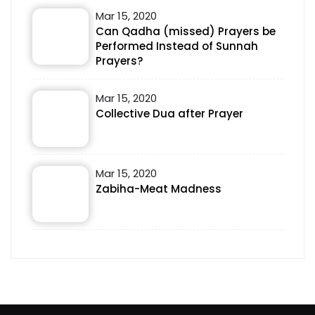
Mar 15, 2020
Can Qadha (missed) Prayers be
Performed Instead of Sunnah
Prayers?
Mar 15, 2020
Collective Dua after Prayer
Mar 15, 2020
Zabiha-Meat Madness