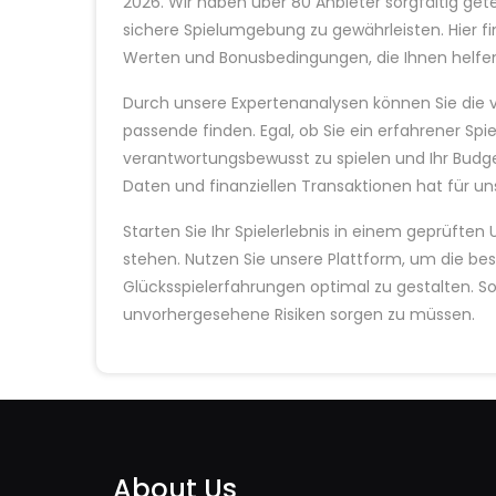
2026. Wir haben über 80 Anbieter sorgfältig ge
sichere Spielumgebung zu gewährleisten. Hier fi
Werten und Bonusbedingungen, die Ihnen helfen,
Durch unsere Expertenanalysen können Sie die v
passende finden. Egal, ob Sie ein erfahrener Spiel
verantwortungsbewusst zu spielen und Ihr Budget
Daten und finanziellen Transaktionen hat für uns
Starten Sie Ihr Spielerlebnis in einem geprüften 
stehen. Nutzen Sie unsere Plattform, um die be
Glücksspielerfahrungen optimal zu gestalten. S
unvorhergesehene Risiken sorgen zu müssen.
About Us