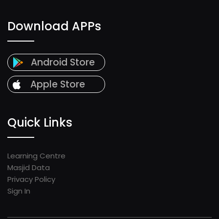
Download APPs
Android Store
Apple Store
Quick Links
Learning Centre
Masjid Data
Privacy Policy
Sign In