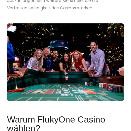
Auszahlungen sind weitere Merkmale, die die
Vertrauenswürdigkeit des Casinos stärken.
Warum FlukyOne Casino
wählen?