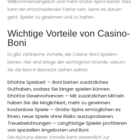
Willkommensangebot und mehr Gratis-Spins bietet. Dies
kann ein entscheidender Faktor sein, wenn es darum
geht, Spieler zu gewinnen und zu halten.
Wichtige Vorteile von Casino-
Boni
Es gibt zahlreiche Vorteile, die Casino-Boni Spielern
bieten. Hier sind einige der wichtigsten Gründe, warum
Sie die Boni in Betracht ziehen sollten:
Erhöhte Spielzeit — Boni bieten zusätzliches
Guthaben, sodass Sie länger spielen können.
Erhöhte Gewinnchancen — Mit zusätzlichen Mitteln
haben Sie die Möglichkeit, mehr zu gewinnen.
Kostenlose Spiele — Gratis-Spins ermöglichen es
Ihnen, neue Spiele ohne Risiko auszuprobieren.
Treuebelohnungen — Langfristige Spieler profitieren
von speziellen Angeboten und Boni.
Die Nutzung dieser Vorteile kann wesentlich zur