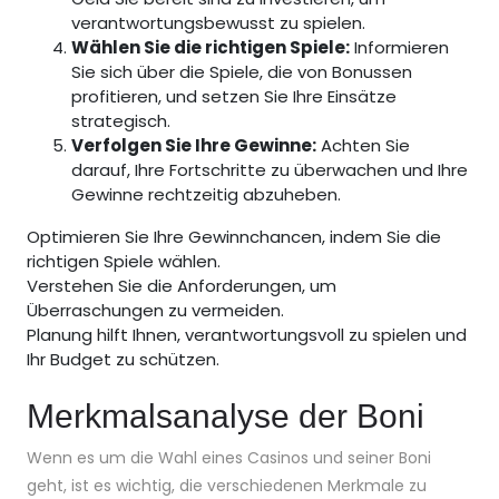
verantwortungsbewusst zu spielen.
Wählen Sie die richtigen Spiele:
Informieren
Sie sich über die Spiele, die von Bonussen
profitieren, und setzen Sie Ihre Einsätze
strategisch.
Verfolgen Sie Ihre Gewinne:
Achten Sie
darauf, Ihre Fortschritte zu überwachen und Ihre
Gewinne rechtzeitig abzuheben.
Optimieren Sie Ihre Gewinnchancen, indem Sie die
richtigen Spiele wählen.
Verstehen Sie die Anforderungen, um
Überraschungen zu vermeiden.
Planung hilft Ihnen, verantwortungsvoll zu spielen und
Ihr Budget zu schützen.
Merkmalsanalyse der Boni
Wenn es um die Wahl eines Casinos und seiner Boni
geht, ist es wichtig, die verschiedenen Merkmale zu