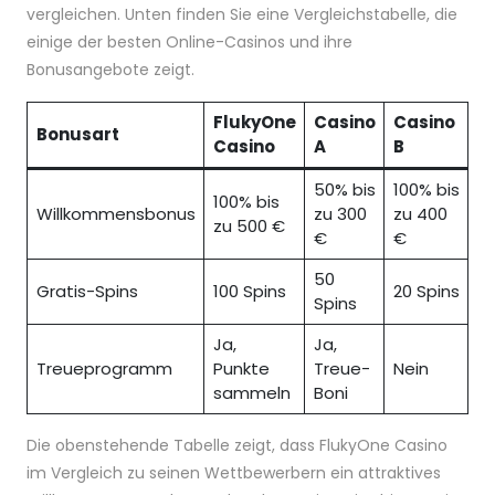
vergleichen. Unten finden Sie eine Vergleichstabelle, die
einige der besten Online-Casinos und ihre
Bonusangebote zeigt.
FlukyOne
Casino
Casino
Bonusart
Casino
A
B
50% bis
100% bis
100% bis
Willkommensbonus
zu 300
zu 400
zu 500 €
€
€
50
Gratis-Spins
100 Spins
20 Spins
Spins
Ja,
Ja,
Treueprogramm
Punkte
Treue-
Nein
sammeln
Boni
Die obenstehende Tabelle zeigt, dass FlukyOne Casino
im Vergleich zu seinen Wettbewerbern ein attraktives