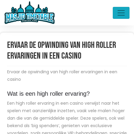
Ervaar de opwinding van high roller
ervaringen in een casino
Ervaar de opwinding van high roller ervaringen in een
casino
Wat is een high roller ervaring?
Een high roller ervaring in een casino verwijst naar het
spelen met aanzienlijke inzetten, vaak vele malen hoger
dan die van de gemiddelde speler. Deze spelers, ook wel
bekend als ‘big spenders’, genieten van exclusieve
voordelen, zoals persoonlijke VIP-behandelingen, speciale