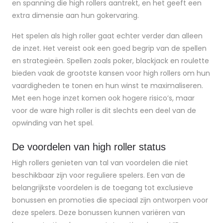
en spanning die high rollers aantrekt, en het geeft een
extra dimensie aan hun gokervaring.
Het spelen als high roller gaat echter verder dan alleen
de inzet. Het vereist ook een goed begrip van de spellen
en strategieën. Spellen zoals poker, blackjack en roulette
bieden vaak de grootste kansen voor high rollers om hun
vaardigheden te tonen en hun winst te maximaliseren.
Met een hoge inzet komen ook hogere risico’s, maar
voor de ware high roller is dit slechts een deel van de
opwinding van het spel.
De voordelen van high roller status
High rollers genieten van tal van voordelen die niet
beschikbaar zijn voor reguliere spelers. Een van de
belangrijkste voordelen is de toegang tot exclusieve
bonussen en promoties die speciaal zijn ontworpen voor
deze spelers. Deze bonussen kunnen variëren van