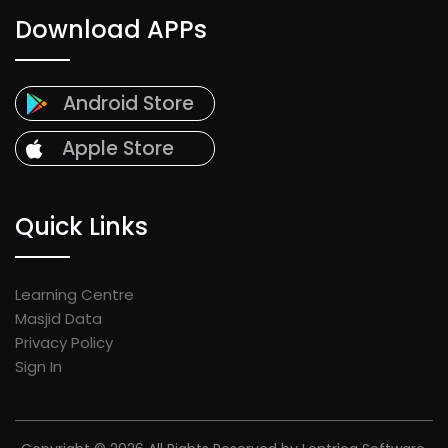
Download APPs
Android Store
Apple Store
Quick Links
Learning Centre
Masjid Data
Privacy Policy
Sign In