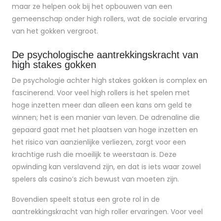
maar ze helpen ook bij het opbouwen van een
gemeenschap onder high rollers, wat de sociale ervaring
van het gokken vergroot.
De psychologische aantrekkingskracht van
high stakes gokken
De psychologie achter high stakes gokken is complex en
fascinerend. Voor veel high rollers is het spelen met
hoge inzetten meer dan alleen een kans om geld te
winnen; het is een manier van leven. De adrenaline die
gepaard gaat met het plaatsen van hoge inzetten en
het risico van aanzienlijke verliezen, zorgt voor een
krachtige rush die moeilijk te weerstaan is. Deze
opwinding kan verslavend zijn, en dat is iets waar zowel
spelers als casino’s zich bewust van moeten zijn.
Bovendien speelt status een grote rol in de
aantrekkingskracht van high roller ervaringen. Voor veel