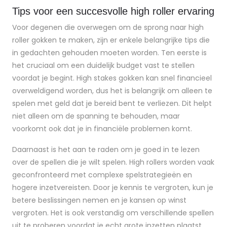
Tips voor een succesvolle high roller ervaring
Voor degenen die overwegen om de sprong naar high
roller gokken te maken, zijn er enkele belangrijke tips die
in gedachten gehouden moeten worden. Ten eerste is
het cruciaal om een duidelijk budget vast te stellen
voordat je begint. High stakes gokken kan snel financieel
overweldigend worden, dus het is belangrijk om alleen te
spelen met geld dat je bereid bent te verliezen. Dit helpt
niet alleen om de spanning te behouden, maar
voorkomt ook dat je in financiële problemen komt.
Daarnaast is het aan te raden om je goed in te lezen
over de spellen die je wilt spelen. High rollers worden vaak
geconfronteerd met complexe spelstrategieën en
hogere inzetvereisten. Door je kennis te vergroten, kun je
betere beslissingen nemen en je kansen op winst
vergroten. Het is ook verstandig om verschillende spellen
uit te proberen voordat je echt grote inzetten plaatst,