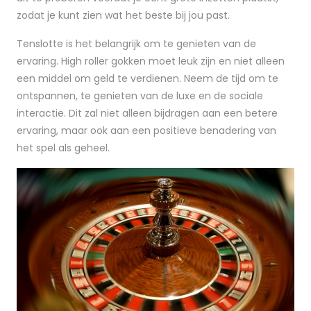
zodat je kunt zien wat het beste bij jou past.
Tenslotte is het belangrijk om te genieten van de
ervaring. High roller gokken moet leuk zijn en niet alleen
een middel om geld te verdienen. Neem de tijd om te
ontspannen, te genieten van de luxe en de sociale
interactie. Dit zal niet alleen bijdragen aan een betere
ervaring, maar ook aan een positieve benadering van
het spel als geheel.