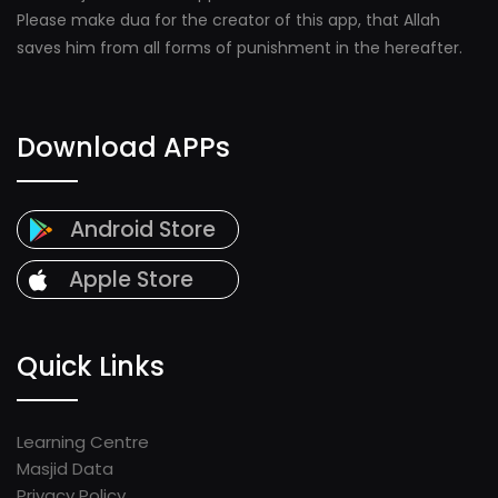
Please make dua for the creator of this app, that Allah
saves him from all forms of punishment in the hereafter.
Download APPs
Android Store
Apple Store
Quick Links
Learning Centre
Masjid Data
Privacy Policy