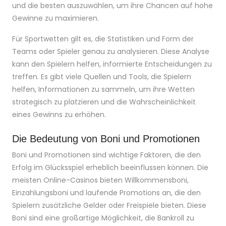
und die besten auszuwählen, um ihre Chancen auf hohe
Gewinne zu maximieren.
Für Sportwetten gilt es, die Statistiken und Form der
Teams oder Spieler genau zu analysieren. Diese Analyse
kann den Spielern helfen, informierte Entscheidungen zu
treffen. Es gibt viele Quellen und Tools, die Spielern
helfen, Informationen zu sammeln, um ihre Wetten
strategisch zu platzieren und die Wahrscheinlichkeit
eines Gewinns zu erhöhen.
Die Bedeutung von Boni und Promotionen
Boni und Promotionen sind wichtige Faktoren, die den
Erfolg im Glücksspiel erheblich beeinflussen können. Die
meisten Online-Casinos bieten Willkommensboni,
Einzahlungsboni und laufende Promotions an, die den
Spielern zusätzliche Gelder oder Freispiele bieten. Diese
Boni sind eine großartige Möglichkeit, die Bankroll zu