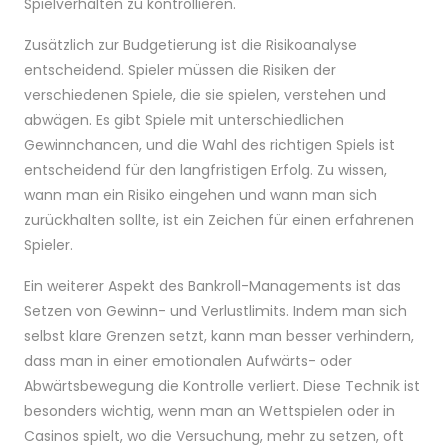
Spielverhalten zu kontrollieren.
Zusätzlich zur Budgetierung ist die Risikoanalyse
entscheidend. Spieler müssen die Risiken der
verschiedenen Spiele, die sie spielen, verstehen und
abwägen. Es gibt Spiele mit unterschiedlichen
Gewinnchancen, und die Wahl des richtigen Spiels ist
entscheidend für den langfristigen Erfolg. Zu wissen,
wann man ein Risiko eingehen und wann man sich
zurückhalten sollte, ist ein Zeichen für einen erfahrenen
Spieler.
Ein weiterer Aspekt des Bankroll-Managements ist das
Setzen von Gewinn- und Verlustlimits. Indem man sich
selbst klare Grenzen setzt, kann man besser verhindern,
dass man in einer emotionalen Aufwärts- oder
Abwärtsbewegung die Kontrolle verliert. Diese Technik ist
besonders wichtig, wenn man an Wettspielen oder in
Casinos spielt, wo die Versuchung, mehr zu setzen, oft