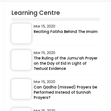
Learning Centre
Mar 15, 2020
Reciting Fatiha Behind The Imam
Mar 15, 2020
The Ruling of the Jumu‘ah Prayer
on the Day of Eid in Light of
Textual Evidence
Mar 15, 2020
Can Qadha (missed) Prayers be
Performed Instead of Sunnah
Prayers?
Mar 15, 2020