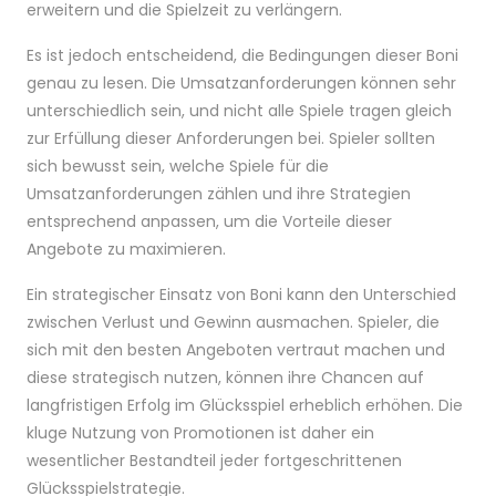
erweitern und die Spielzeit zu verlängern.
Es ist jedoch entscheidend, die Bedingungen dieser Boni
genau zu lesen. Die Umsatzanforderungen können sehr
unterschiedlich sein, und nicht alle Spiele tragen gleich
zur Erfüllung dieser Anforderungen bei. Spieler sollten
sich bewusst sein, welche Spiele für die
Umsatzanforderungen zählen und ihre Strategien
entsprechend anpassen, um die Vorteile dieser
Angebote zu maximieren.
Ein strategischer Einsatz von Boni kann den Unterschied
zwischen Verlust und Gewinn ausmachen. Spieler, die
sich mit den besten Angeboten vertraut machen und
diese strategisch nutzen, können ihre Chancen auf
langfristigen Erfolg im Glücksspiel erheblich erhöhen. Die
kluge Nutzung von Promotionen ist daher ein
wesentlicher Bestandteil jeder fortgeschrittenen
Glücksspielstrategie.