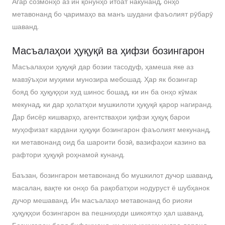
Агар созмонҳо аз ин қонунҳо итоат накунанд, онҳо
метавонанд бо ҷаримаҳо ва манъ шудани фаъолият рӯбарӯ
шаванд.
Масъалаҳои ҳуқуқӣ ва ҳифзи бозингарон
Масъалаҳои ҳуқуқӣ дар бозии тасодуф, ҳамеша яке аз
мавзӯъҳои муҳими мунозира мебошад. Ҳар як бозингар
бояд бо ҳуқуқҳои худ шинос бошад, ки ин ба онҳо кӯмак
мекунад, ки дар ҳолатҳои мушкилоти ҳуқуқӣ қарор нагиранд.
Дар бисёр кишварҳо, агентстваҳои ҳифзи ҳуқуқ барои
муҳофизат кардани ҳуқуқи бозингарон фаъолият мекунанд,
ки метавонанд оид ба шароити бозӣ, вазифаҳои казино ва
рафтори ҳуқуқӣ роҳнамоӣ кунанд.
Баъзан, бозингарон метавонанд бо мушкилот дучор шаванд,
масалан, вақте ки онҳо ба рақобатҳои нодуруст ё шубҳанок
дучор мешаванд. Ин масъалаҳо метавонанд бо риояи
ҳуқуқҳои бозингарон ва пешниҳоди шикоятҳо ҳал шаванд.