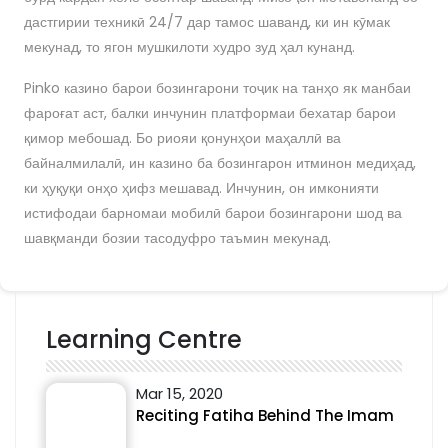
дастгирии техникӣ 24/7 дар тамос шаванд, ки ин кӯмак
мекунад, то ягон мушкилоти худро зуд ҳал кунанд.
Pinko казино барои бозингарони тоҷик на танҳо як манбаи
фароғат аст, балки инчунин платформаи бехатар барои
қимор мебошад. Бо риояи қонунҳои маҳаллӣ ва
байналмилалӣ, ин казино ба бозингарон итминон медиҳад,
ки ҳуқуқи онҳо ҳифз мешавад. Инчунин, он имконияти
истифодаи барномаи мобилӣ барои бозингарони шод ва
шавқманди бозии тасодуфро таъмин мекунад.
Learning Centre
Mar 15, 2020
Reciting Fatiha Behind The Imam