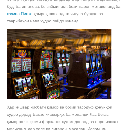
буд. Ба ин илова, бо зиёминист, бозингарон метавонанд ба
казино Пинко
ҳамроҳ шаванд, то чигуна бурдҳо ва
таҷрибаҳои нави худро пайдо кунанд.
Ҳар кишвар нисбати қимор ва бозии тасодуф қонунҳои
худро дорад. Баъзе кишварҳо, ба монанди Лас Вегас,
қиморро як қисми фарҳанги худ медонанд ва онро иҷозат
медиҳанд, дар ҳоле ки дигарон, масалан, Ислом, ин