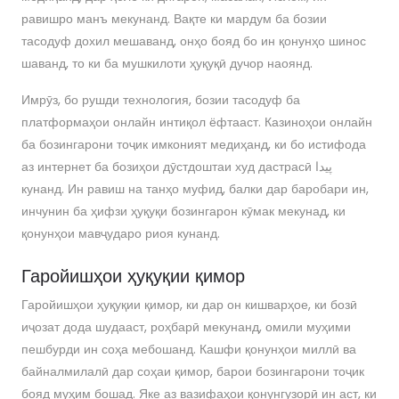
равишро манъ мекунанд. Вақте ки мардум ба бозии
тасодуф дохил мешаванд, онҳо бояд бо ин қонунҳо шинос
шаванд, то ки ба мушкилоти ҳуқуқӣ дучор наоянд.
Имрӯз, бо рушди технология, бозии тасодуф ба
платформаҳои онлайн интиқол ёфтааст. Казиноҳои онлайн
ба бозингарони тоҷик имконият медиҳанд, ки бо истифода
аз интернет ба бозиҳои дӯстдоштаи худ дастрасӣ پیدا
кунанд. Ин равиш на танҳо муфид, балки дар баробари ин,
инчунин ба ҳифзи ҳуқуқи бозингарон кӯмак мекунад, ки
қонунҳои мавҷударо риоя кунанд.
Гаройишҳои ҳуқуқии қимор
Гаройишҳои ҳуқуқии қимор, ки дар он кишварҳое, ки бозӣ
иҷозат дода шудааст, роҳбарӣ мекунанд, омили муҳими
пешбурди ин соҳа мебошанд. Кашфи қонунҳои миллӣ ва
байналмилалӣ дар соҳаи қимор, барои бозингарони тоҷик
бояд муҳим бошад. Яке аз вазифаҳои қонунгузорӣ ин аст, ки