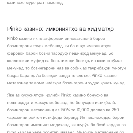
казиноҳо муроҷиат намоянд.
Pinko казино: имкониятҳо ва хидматҳо
Pinko казино як платформаи инноватсионӣ барои
бозингарони тоҷик мебошад, ки ба онҳо имкониятҳои
фаровон барои бозии тасодуф пешниҳод мекунад. Бо
коллексияи муфид ва боэътимоди бозиҳо, ин казино кӯмак
мекунад, то бозингарони нав ва собиқ аз таҷрибаҳои гуногун
баҳра баранд. Аз бозиҳои зинда то слотҳо, Pinko казино
метавонад тамоми ниёзҳои бозингарони худро қонеъ кунад.
Яке аз хусусиятҳои ҷолиби Pinko казино бонусҳо ва
пешниҳодоти махсус мебошад. Бо бонусҳои истиқболӣ,
бозингарон метавонанд аз 150% то 10,000 доллар ва 250
чархзании ройгон истифода баранд. Ин пешниҳодҳо, барои
бозингарон имконият медиҳанд, ки шурӯъ ба бозӣ кардан ва
бурд кардан хеле осонтар шаванд. Мизоҷон метавонанд бо