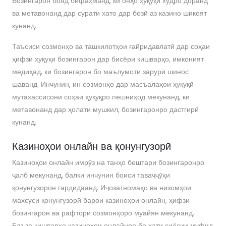
Бозингарон бояд бифаҳманд, ки онҳо ҳуқуқи худро доранд
ва метавонанд дар сурати хато дар бозӣ аз казино шикоят
кунанд.
Таъсиси созмонҳо ва ташкилотҳои ғайридавлатӣ дар соҳаи
ҳифзи ҳуқуқи бозингарон дар бисёри кишварҳо, имконият
медиҳад, ки бозингарон бо маълумоти зарурӣ шинос
шаванд. Инчунин, ин созмонҳо дар масъалаҳои ҳуқуқӣ
мутахассисони соҳаи ҳуқуқро пешниҳод мекунанд, ки
метавонанд дар ҳолати мушкил, бозингаронро дастгирӣ
кунанд.
Казиноҳои онлайн ва қонунгузорӣ
Казиноҳои онлайн имрӯз на танҳо бештари бозингаронро
ҷалб мекунанд, балки инчунин боиси таваҷҷӯҳи
қонунгузорон гардидаанд. Иҷозатномаҳо ва низомҳои
махсуси қонунгузорӣ барои казиноҳои онлайн, ҳифзи
бозингарон ва рафтори созмонҳоро муайян мекунанд.
Баъзе кишварҳо казиноҳои онлайнро бо хати сиёсии муфид