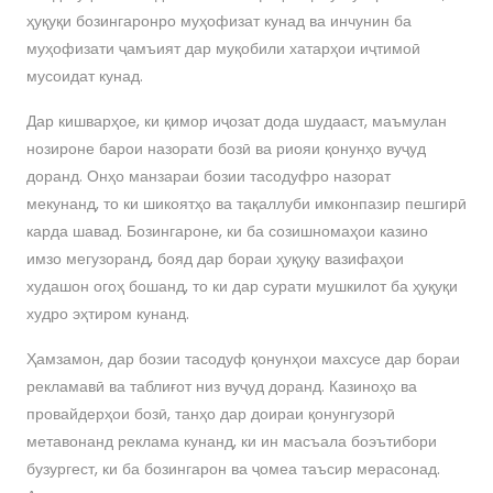
ҳуқуқи бозингаронро муҳофизат кунад ва инчунин ба
муҳофизати ҷамъият дар муқобили хатарҳои иҷтимоӣ
мусоидат кунад.
Дар кишварҳое, ки қимор иҷозат дода шудааст, маъмулан
нозироне барои назорати бозӣ ва риояи қонунҳо вуҷуд
доранд. Онҳо манзараи бозии тасодуфро назорат
мекунанд, то ки шикоятҳо ва тақаллуби имконпазир пешгирӣ
карда шавад. Бозингароне, ки ба созишномаҳои казино
имзо мегузоранд, бояд дар бораи ҳуқуқу вазифаҳои
худашон огоҳ бошанд, то ки дар сурати мушкилот ба ҳуқуқи
худро эҳтиром кунанд.
Ҳамзамон, дар бозии тасодуф қонунҳои махсусе дар бораи
рекламавӣ ва таблиғот низ вуҷуд доранд. Казиноҳо ва
провайдерҳои бозӣ, танҳо дар доираи қонунгузорӣ
метавонанд реклама кунанд, ки ин масъала боэътибори
бузургест, ки ба бозингарон ва ҷомеа таъсир мерасонад.