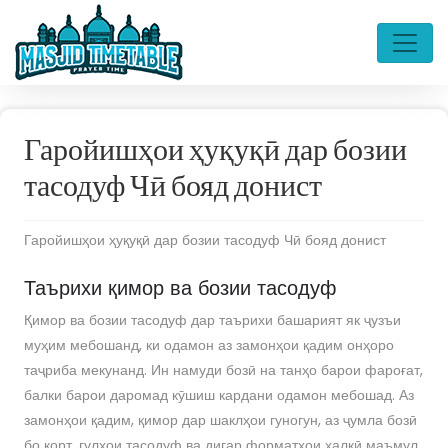
Гаройишҳои ҳуқуқӣ дар бозии
тасодуф Чӣ бояд донист
Гаройишҳои ҳуқуқӣ дар бозии тасодуф Чӣ бояд донист
Таърихи қимор ва бозии тасодуф
Қимор ва бозии тасодуф дар таърихи башарият як ҷузъи
муҳим мебошанд, ки одамон аз замонҳои қадим онҳоро
таҷриба мекунанд. Ин намуди бозӣ на танҳо барои фароғат,
балки барои даромад кӯшиш кардани одамон мебошад. Аз
замонҳои қадим, қимор дар шаклҳои гуногун, аз ҷумла бозӣ
бо корт, гулҳои тасодуф ва дигар форматҳои халқӣ маъмул