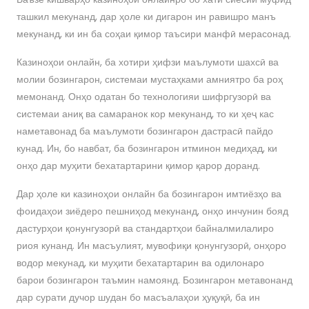
ташкил мекунанд, дар ҳоле ки дигарон ин равишро манъ
мекунанд, ки ин ба соҳаи қимор таъсири манфӣ мерасонад.
Казиноҳои онлайн, ба хотири ҳифзи маълумоти шахсӣ ва
молии бозингарон, системаи мустаҳками амниятро ба роҳ
мемонанд. Онҳо одатан бо технологияи шифргузорӣ ва
системаи аниқ ва самаранок кор мекунанд, то ки ҳеҷ кас
наметавонад ба маълумоти бозингарон дастрасӣ пайдо
кунад. Ин, бо навбат, ба бозингарон итминон медиҳад, ки
онҳо дар муҳити бехатартарини қимор қарор доранд.
Дар ҳоле ки казиноҳои онлайн ба бозингарон имтиёзҳо ва
фоидаҳои зиёдеро пешниҳод мекунанд, онҳо инчунин бояд
дастурҳои қонунгузорӣ ва стандартҳои байналмилалиро
риоя кунанд. Ин масъулият, мувофиқи қонунгузорӣ, онҳоро
водор мекунад, ки муҳити бехатартарин ва одилонаро
барои бозингарон таъмин намоянд. Бозингарон метавонанд
дар сурати дучор шудан бо масъалаҳои ҳуқуқӣ, ба ин