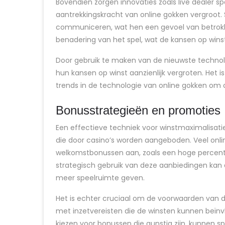
Bovendien zorgen innovaties zoals live dealer s
aantrekkingskracht van online gokken vergroot.
communiceren, wat hen een gevoel van betrokke
benadering van het spel, wat de kansen op wins
Door gebruik te maken van de nieuwste technol
hun kansen op winst aanzienlijk vergroten. Het i
trends in de technologie van online gokken om 
Bonusstrategieën en promoties
Een effectieve techniek voor winstmaximalisat
die door casino’s worden aangeboden. Veel online
welkomstbonussen aan, zoals een hoge percentag
strategisch gebruik van deze aanbiedingen kan d
meer speelruimte geven.
Het is echter cruciaal om de voorwaarden van 
met inzetvereisten die de winsten kunnen beïn
kiezen voor bonussen die gunstig zijn, kunnen s