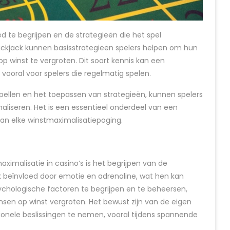
d te begrijpen en de strategieën die het spel
lackjack kunnen basisstrategieën spelers helpen om hun
p winst te vergroten. Dit soort kennis kan een
vooral voor spelers die regelmatig spelen.
ellen en het toepassen van strategieën, kunnen spelers
aliseren. Het is een essentieel onderdeel van een
van elke winstmaximalisatiepoging.
imalisatie in casino’s is het begrijpen van de
 beïnvloed door emotie en adrenaline, wat hen kan
sychologische factoren te begrijpen en te beheersen,
en op winst vergroten. Het bewust zijn van de eigen
onele beslissingen te nemen, vooral tijdens spannende