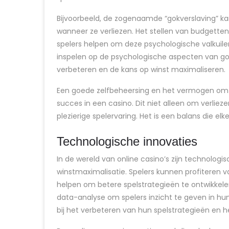
Bijvoorbeeld, de zogenaamde “gokverslaving” kan
wanneer ze verliezen. Het stellen van budgett
spelers helpen om deze psychologische valkuilen
inspelen op de psychologische aspecten van gok
verbeteren en de kans op winst maximaliseren.
Een goede zelfbeheersing en het vermogen om t
succes in een casino. Dit niet alleen om verlie
plezierige spelervaring. Het is een balans die el
Technologische innovaties
In de wereld van online casino’s zijn technologi
winstmaximalisatie. Spelers kunnen profiteren 
helpen om betere spelstrategieën te ontwikkele
data-analyse om spelers inzicht te geven in hu
bij het verbeteren van hun spelstrategieën en 