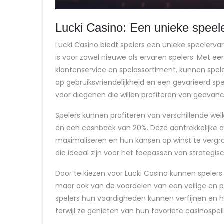
Lucki Casino: Een unieke speel
Lucki Casino biedt spelers een unieke speelerva
is voor zowel nieuwe als ervaren spelers. Met e
klantenservice en spelassortiment, kunnen spel
op gebruiksvriendelijkheid en een gevarieerd s
voor diegenen die willen profiteren van geavan
Spelers kunnen profiteren van verschillende 
en een cashback van 20%. Deze aantrekkelijke aa
maximaliseren en hun kansen op winst te vergro
die ideaal zijn voor het toepassen van strategi
Door te kiezen voor Lucki Casino kunnen spelers
maar ook van de voordelen van een veilige en p
spelers hun vaardigheden kunnen verfijnen en 
terwijl ze genieten van hun favoriete casinospel