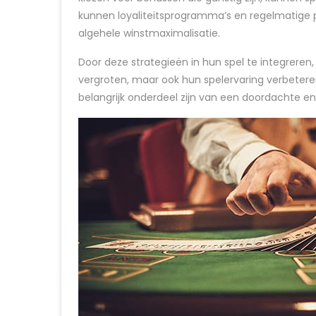
kunnen loyaliteitsprogramma’s en regelmatige 
algehele winstmaximalisatie.
Door deze strategieën in hun spel te integreren
vergroten, maar ook hun spelervaring verbeter
belangrijk onderdeel zijn van een doordachte e