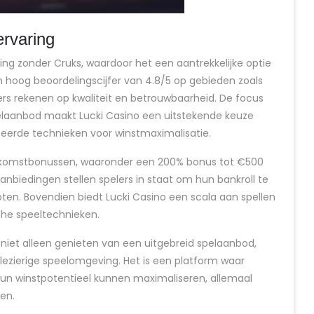
ervaring
ring zonder Cruks, waardoor het een aantrekkelijke optie
en hoog beoordelingscijfer van 4.8/5 op gebieden zoals
ers rekenen op kwaliteit en betrouwbaarheid. De focus
pelaanbod maakt Lucki Casino een uitstekende keuze
ceerde technieken voor winstmaximalisatie.
welkomstbonussen, waaronder een 200% bonus tot €500
nbiedingen stellen spelers in staat om hun bankroll te
ten. Bovendien biedt Lucki Casino een scala aan spellen
sche speeltechnieken.
 niet alleen genieten van een uitgebreid spelaanbod,
lezierige speelomgeving. Het is een platform waar
hun winstpotentieel kunnen maximaliseren, allemaal
len.