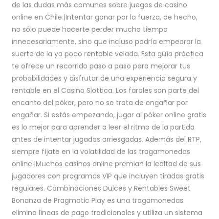
de las dudas más comunes sobre juegos de casino
online en Chile.|Intentar ganar por la fuerza, de hecho,
no sólo puede hacerte perder mucho tiempo
innecesariamente, sino que incluso podría empeorar la
suerte de la ya poco rentable velada. Esta guía práctica
te ofrece un recorrido paso a paso para mejorar tus
probabilidades y disfrutar de una experiencia segura y
rentable en el Casino Slottica. Los faroles son parte del
encanto del póker, pero no se trata de engañar por
engañar. Si estás empezando, jugar al póker online gratis
es lo mejor para aprender a leer el ritmo de la partida
antes de intentar jugadas arriesgadas. Además del RTP,
siempre fíjate en la volatilidad de las tragamonedas
online.|Muchos casinos online premian la lealtad de sus
jugadores con programas VIP que incluyen tiradas gratis
regulares. Combinaciones Dulces y Rentables Sweet
Bonanza de Pragmatic Play es una tragamonedas
elimina líneas de pago tradicionales y utiliza un sistema