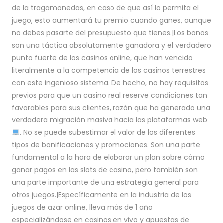
de la tragamonedas, en caso de que así lo permita el
juego, esto aumentará tu premio cuando ganes, aunque
no debes pasarte del presupuesto que tienes.|Los bonos
son una táctica absolutamente ganadora y el verdadero
punto fuerte de los casinos online, que han vencido
literalmente a la competencia de los casinos terrestres
con este ingenioso sistema. De hecho, no hay requisitos
previos para que un casino real reserve condiciones tan
favorables para sus clientes, razón que ha generado una
verdadera migración masiva hacia las plataformas web
. No se puede subestimar el valor de los diferentes
tipos de bonificaciones y promociones. Son una parte
fundamental a la hora de elaborar un plan sobre cómo
ganar pagos en las slots de casino, pero también son
una parte importante de una estrategia general para
otros juegos.|Específicamente en la industria de los
juegos de azar online, lleva más de 1 año
especializándose en casinos en vivo y apuestas de