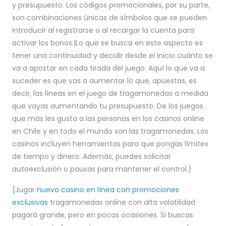
y presupuesto. Los códigos promocionales, por su parte,
son combinaciones únicas de símbolos que se pueden
introducir al registrarse o al recargar la cuenta para
activar los bonos.|Lo que se busca en este aspecto es
tener una continuidad y decidir desde el inicio cuánto se
va a apostar en cada tirada del juego. Aquí lo que va a
suceder es que vas a aumentar lo que, apuestas, es
decir, las líneas en el juego de tragamonedas a medida
que vayas aumentando tu presupuesto. De los juegos
que más les gusta a las personas en los casinos online
en Chile y en todo el mundo son las tragamonedas. Los
casinos incluyen herramientas para que pongas límites
de tiempo y dinero. Además, puedes solicitar
autoexclusión o pausas para mantener el control.}
{Jugar
nuevo casino en línea con promociones
exclusivas
tragamonedas online con alta volatilidad
pagará grande, pero en pocas ocasiones. Si buscas