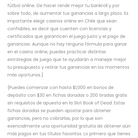
fútbol online. De hacer rendir mejor tu bankroll y por
sobre todo, de aumentar tus ganancias a largo plazo. Es
importante elegir casinos online en Chile que sean
confiables, es decir que cuenten con licencias y
certificados que garanticen el juego justo y el pago de
ganancias. Aunque no hay ninguna fórmula para ganar
en el casino online, puedes practicar distintas
estrategias de juego que te ayudarán a manejar mejor
tu presupuesto y retirar tus ganancias en los momentos
más oportunos.}
{Puedes comenzar con hasta $1,000 en bonos de
depósito con $30 en fichas doradas o 200 tiradas gratis
sin requisitos de apuesta en la Slot Book of Dead. Estas
fichas doradas se pueden apostar para obtener
ganancias, pero no cobrarlas, por lo que son
esencialmente una oportunidad gratuita de obtener aún
más pagos en tus títulos favoritos. Lo primero que tienes