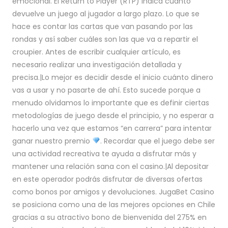
emocional. El Return to Player (RTP) indica cuánto
devuelve un juego al jugador a largo plazo. Lo que se
hace es contar las cartas que van pasando por las
rondas y así saber cuáles son las que va a repartir el
croupier. Antes de escribir cualquier artículo, es
necesario realizar una investigación detallada y
precisa.|Lo mejor es decidir desde el inicio cuánto dinero
vas a usar y no pasarte de ahí. Esto sucede porque a
menudo olvidamos lo importante que es definir ciertas
metodologías de juego desde el principio, y no esperar a
hacerlo una vez que estamos “en carrera” para intentar
ganar nuestro premio
. Recordar que el juego debe ser
una actividad recreativa te ayuda a disfrutar más y
mantener una relación sana con el casino.|Al depositar
en este operador podrás disfrutar de diversas ofertas
como bonos por amigos y devoluciones. JugaBet Casino
se posiciona como una de las mejores opciones en Chile
gracias a su atractivo bono de bienvenida del 275% en