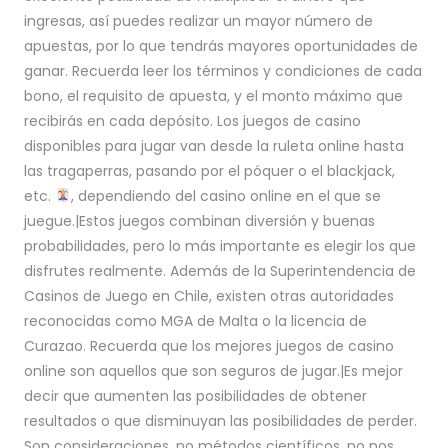
ingresas, así puedes realizar un mayor número de
apuestas, por lo que tendrás mayores oportunidades de
ganar. Recuerda leer los términos y condiciones de cada
bono, el requisito de apuesta, y el monto máximo que
recibirás en cada depósito. Los juegos de casino
disponibles para jugar van desde la ruleta online hasta
las tragaperras, pasando por el póquer o el blackjack,
etc.
, dependiendo del casino online en el que se
juegue.|Estos juegos combinan diversión y buenas
probabilidades, pero lo más importante es elegir los que
disfrutes realmente. Además de la Superintendencia de
Casinos de Juego en Chile, existen otras autoridades
reconocidas como MGA de Malta o la licencia de
Curazao. Recuerda que los mejores juegos de casino
online son aquellos que son seguros de jugar.|Es mejor
decir que aumenten las posibilidades de obtener
resultados o que disminuyan las posibilidades de perder.
Son consideraciones, no métodos científicos, no nos