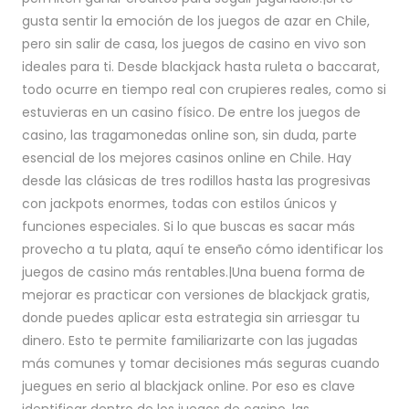
gusta sentir la emoción de los juegos de azar en Chile,
pero sin salir de casa, los juegos de casino en vivo son
ideales para ti. Desde blackjack hasta ruleta o baccarat,
todo ocurre en tiempo real con crupieres reales, como si
estuvieras en un casino físico. De entre los juegos de
casino, las tragamonedas online son, sin duda, parte
esencial de los mejores casinos online en Chile. Hay
desde las clásicas de tres rodillos hasta las progresivas
con jackpots enormes, todas con estilos únicos y
funciones especiales. Si lo que buscas es sacar más
provecho a tu plata, aquí te enseño cómo identificar los
juegos de casino más rentables.|Una buena forma de
mejorar es practicar con versiones de blackjack gratis,
donde puedes aplicar esta estrategia sin arriesgar tu
dinero. Esto te permite familiarizarte con las jugadas
más comunes y tomar decisiones más seguras cuando
juegues en serio al blackjack online. Por eso es clave