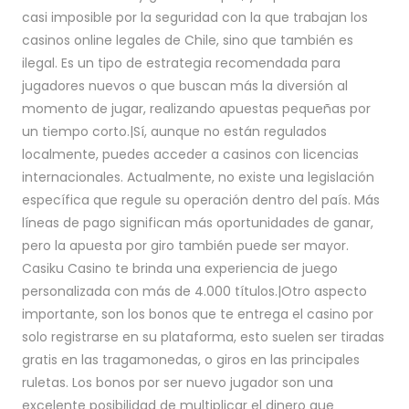
casi imposible por la seguridad con la que trabajan los
casinos online legales de Chile, sino que también es
ilegal. Es un tipo de estrategia recomendada para
jugadores nuevos o que buscan más la diversión al
momento de jugar, realizando apuestas pequeñas por
un tiempo corto.|Sí, aunque no están regulados
localmente, puedes acceder a casinos con licencias
internacionales. Actualmente, no existe una legislación
específica que regule su operación dentro del país. Más
líneas de pago significan más oportunidades de ganar,
pero la apuesta por giro también puede ser mayor.
Casiku Casino te brinda una experiencia de juego
personalizada con más de 4.000 títulos.|Otro aspecto
importante, son los bonos que te entrega el casino por
solo registrarse en su plataforma, esto suelen ser tiradas
gratis en las tragamonedas, o giros en las principales
ruletas. Los bonos por ser nuevo jugador son una
excelente posibilidad de multiplicar el dinero que