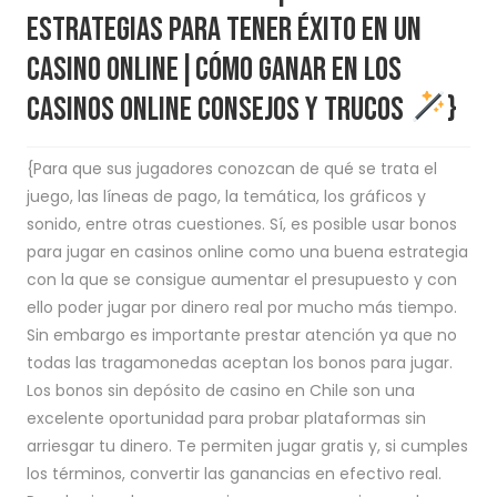
estrategias para tener éxito en un
casino online|Cómo Ganar En Los
Casinos Online Consejos y Trucos
}
{Para que sus jugadores conozcan de qué se trata el
juego, las líneas de pago, la temática, los gráficos y
sonido, entre otras cuestiones. Sí, es posible usar bonos
para jugar en casinos online como una buena estrategia
con la que se consigue aumentar el presupuesto y con
ello poder jugar por dinero real por mucho más tiempo.
Sin embargo es importante prestar atención ya que no
todas las tragamonedas aceptan los bonos para jugar.
Los bonos sin depósito de casino en Chile son una
excelente oportunidad para probar plataformas sin
arriesgar tu dinero. Te permiten jugar gratis y, si cumples
los términos, convertir las ganancias en efectivo real.