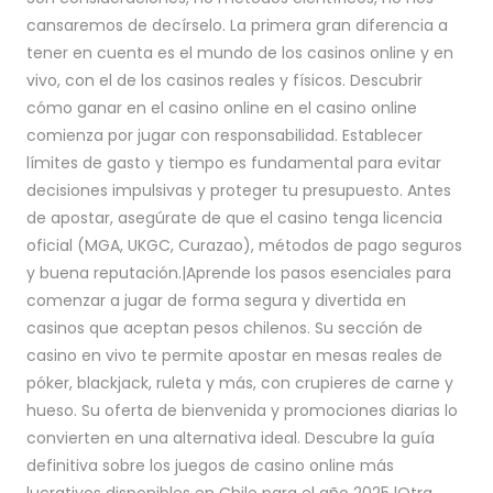
cansaremos de decírselo. La primera gran diferencia a
tener en cuenta es el mundo de los casinos online y en
vivo, con el de los casinos reales y físicos. Descubrir
cómo ganar en el casino online en el casino online
comienza por jugar con responsabilidad. Establecer
límites de gasto y tiempo es fundamental para evitar
decisiones impulsivas y proteger tu presupuesto. Antes
de apostar, asegúrate de que el casino tenga licencia
oficial (MGA, UKGC, Curazao), métodos de pago seguros
y buena reputación.|Aprende los pasos esenciales para
comenzar a jugar de forma segura y divertida en
casinos que aceptan pesos chilenos. Su sección de
casino en vivo te permite apostar en mesas reales de
póker, blackjack, ruleta y más, con crupieres de carne y
hueso. Su oferta de bienvenida y promociones diarias lo
convierten en una alternativa ideal. Descubre la guía
definitiva sobre los juegos de casino online más