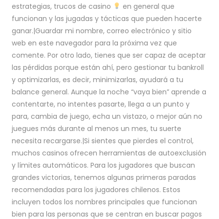
estrategias, trucos de casino
en general que
funcionan y las jugadas y tácticas que pueden hacerte
ganar.|Guardar mi nombre, correo electrónico y sitio
web en este navegador para la próxima vez que
comente. Por otro lado, tienes que ser capaz de aceptar
las pérdidas porque están ahí, pero gestionar tu bankroll
y optimizarlas, es decir, minimizarlas, ayudará a tu
balance general. Aunque la noche “vaya bien” aprende a
contentarte, no intentes pasarte, llega a un punto y
para, cambia de juego, echa un vistazo, o mejor aún no
juegues más durante al menos un mes, tu suerte
necesita recargarse.|Si sientes que pierdes el control,
muchos casinos ofrecen herramientas de autoexclusión
y límites automáticos. Para los jugadores que buscan
grandes victorias, tenemos algunas primeras paradas
recomendadas para los jugadores chilenos. Estos
incluyen todos los nombres principales que funcionan
bien para las personas que se centran en buscar pagos