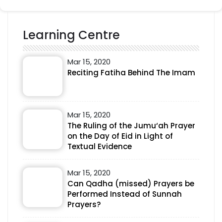
Learning Centre
Mar 15, 2020
Reciting Fatiha Behind The Imam
Mar 15, 2020
The Ruling of the Jumu‘ah Prayer
on the Day of Eid in Light of
Textual Evidence
Mar 15, 2020
Can Qadha (missed) Prayers be
Performed Instead of Sunnah
Prayers?