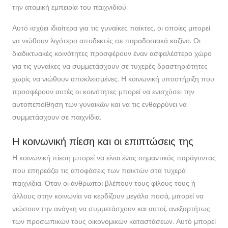
την ατομική εμπειρία του παιχνιδιού.
Αυτό ισχύει ιδιαίτερα για τις γυναίκες παίκτες, οι οποίες μπορεί
να νιώθουν λιγότερο αποδεκτές σε παραδοσιακά καζίνο. Οι
διαδικτυακές κοινότητες προσφέρουν έναν ασφαλέστερο χώρο
για τις γυναίκες να συμμετάσχουν σε τυχερές δραστηριότητες
χωρίς να νιώθουν αποκλεισμένες. Η κοινωνική υποστήριξη που
προσφέρουν αυτές οι κοινότητες μπορεί να ενισχύσει την
αυτοπεποίθηση των γυναικών και να τις ενθαρρύνει να
συμμετάσχουν σε παιχνίδια.
Η κοινωνική πίεση και οι επιπτώσεις της
Η κοινωνική πίεση μπορεί να είναι ένας σημαντικός παράγοντας
που επηρεάζει τις αποφάσεις των παικτών στα τυχερά
παιχνίδια. Όταν οι άνθρωποι βλέπουν τους φίλους τους ή
άλλους στην κοινωνία να κερδίζουν μεγάλα ποσά, μπορεί να
νιώσουν την ανάγκη να συμμετάσχουν και αυτοί, ανεξαρτήτως
των προσωπικών τους οικονομικών καταστάσεων. Αυτό μπορεί