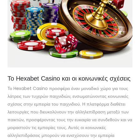
Το Hexabet Casino και οι κοινωνικές σχέσεις
Το Hexabet Casino προσφέρει έναν μοναδικό χώρο για τους
λάτρεις των τυχερών παιχνιδιών, ενσωματώνοντας κοινωνικές
σχέσεις στην εμπειρία του παιχνιδιού. Η πλατφόρμα διαθέτει
λειτουργίες που διευκολύνουν την αλληλεπίδραση μεταξύ των
παικτών, προσφέροντας τους την ευκαιρία να συνδεθούν και να
μοιραστούν τις εμπειρίες τους. Αυτές οι κοινωνικές
αλληλεπιδράσεις μπορούν να ενισχύσουν την εμπειρία