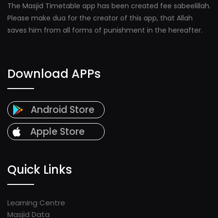
The Masjid Timetable app has been created fee sabeelillah.
Please make dua for the creator of this app, that Allah
saves him from all forms of punishment in the hereafter.
Download APPs
Android Store
Apple Store
Quick Links
Learning Centre
Masjid Data