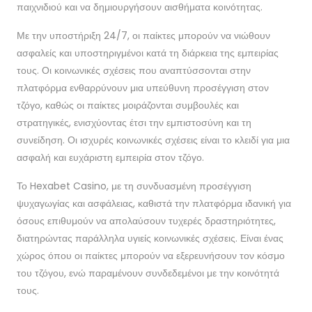
παιχνιδιού και να δημιουργήσουν αισθήματα κοινότητας.
Με την υποστήριξη 24/7, οι παίκτες μπορούν να νιώθουν
ασφαλείς και υποστηριγμένοι κατά τη διάρκεια της εμπειρίας
τους. Οι κοινωνικές σχέσεις που αναπτύσσονται στην
πλατφόρμα ενθαρρύνουν μια υπεύθυνη προσέγγιση στον
τζόγο, καθώς οι παίκτες μοιράζονται συμβουλές και
στρατηγικές, ενισχύοντας έτσι την εμπιστοσύνη και τη
συνείδηση. Οι ισχυρές κοινωνικές σχέσεις είναι το κλειδί για μια
ασφαλή και ευχάριστη εμπειρία στον τζόγο.
Το Hexabet Casino, με τη συνδυασμένη προσέγγιση
ψυχαγωγίας και ασφάλειας, καθιστά την πλατφόρμα ιδανική για
όσους επιθυμούν να απολαύσουν τυχερές δραστηριότητες,
διατηρώντας παράλληλα υγιείς κοινωνικές σχέσεις. Είναι ένας
χώρος όπου οι παίκτες μπορούν να εξερευνήσουν τον κόσμο
του τζόγου, ενώ παραμένουν συνδεδεμένοι με την κοινότητά
τους.