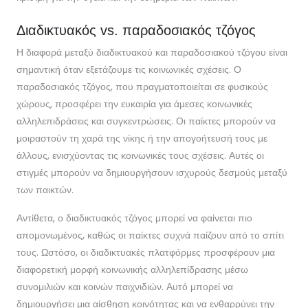
Διαδικτυακός vs. παραδοσιακός τζόγος
Η διαφορά μεταξύ διαδικτυακού και παραδοσιακού τζόγου είναι
σημαντική όταν εξετάζουμε τις κοινωνικές σχέσεις. Ο
παραδοσιακός τζόγος, που πραγματοποιείται σε φυσικούς
χώρους, προσφέρει την ευκαιρία για άμεσες κοινωνικές
αλληλεπιδράσεις και συγκεντρώσεις. Οι παίκτες μπορούν να
μοιραστούν τη χαρά της νίκης ή την απογοήτευσή τους με
άλλους, ενισχύοντας τις κοινωνικές τους σχέσεις. Αυτές οι
στιγμές μπορούν να δημιουργήσουν ισχυρούς δεσμούς μεταξύ
των παικτών.
Αντίθετα, ο διαδικτυακός τζόγος μπορεί να φαίνεται πιο
απομονωμένος, καθώς οι παίκτες συχνά παίζουν από το σπίτι
τους. Ωστόσο, οι διαδικτυακές πλατφόρμες προσφέρουν μια
διαφορετική μορφή κοινωνικής αλληλεπίδρασης μέσω
συνομιλιών και κοινών παιχνιδιών. Αυτό μπορεί να
δημιουργήσει μια αίσθηση κοινότητας και να ενθαρρύνει την