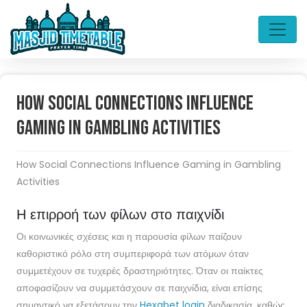
How Social Connections Influence
Gaming in Gambling Activities
How Social Connections Influence Gaming in Gambling
Activities
Η επιρροή των φίλων στο παιχνίδι
Οι κοινωνικές σχέσεις και η παρουσία φίλων παίζουν
καθοριστικό ρόλο στη συμπεριφορά των ατόμων όταν
συμμετέχουν σε τυχερές δραστηριότητες. Όταν οι παίκτες
αποφασίζουν να συμμετάσχουν σε παιχνίδια, είναι επίσης
σημαντικό να εξετάσουν την
Hexabet login
διαδικασία, καθώς