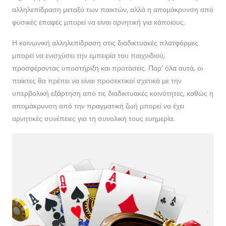
αλληλεπίδραση μεταξύ των παικτών, αλλά η απομάκρυνση από
φυσικές επαφές μπορεί να είναι αρνητική για κάποιους.
Η κοινωνική αλληλεπίδραση στις διαδικτυακές πλατφόρμες
μπορεί να ενισχύσει την εμπειρία του παιχνιδιού,
προσφέροντας υποστήριξη και προτάσεις. Παρ’ όλα αυτά, οι
παίκτες θα πρέπει να είναι προσεκτικοί σχετικά με την
υπερβολική εξάρτηση από τις διαδικτυακές κοινότητες, καθώς η
απομάκρυνση από την πραγματική ζωή μπορεί να έχει
αρνητικές συνέπειες για τη συνολική τους ευημερία.