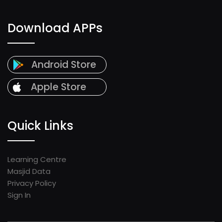
Download APPs
Android Store
Apple Store
Quick Links
Learning Centre
Masjid Data
Privacy Policy
Sign In