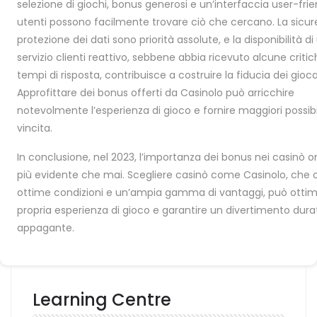
selezione di giochi, bonus generosi e un’interfaccia user-frien
utenti possono facilmente trovare ciò che cercano. La sicur
protezione dei dati sono priorità assolute, e la disponibilità di
servizio clienti reattivo, sebbene abbia ricevuto alcune critic
tempi di risposta, contribuisce a costruire la fiducia dei gioca
Approfittare dei bonus offerti da Casinolo può arricchire
notevolmente l’esperienza di gioco e fornire maggiori possibil
vincita.
In conclusione, nel 2023, l’importanza dei bonus nei casinò o
più evidente che mai. Scegliere casinò come Casinolo, che 
ottime condizioni e un’ampia gamma di vantaggi, può ottimi
propria esperienza di gioco e garantire un divertimento dura
appagante.
Learning Centre