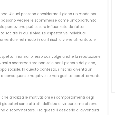
rsona. Alcuni possono considerare il gioco un modo per
tri possono vedere le scommesse come un’opportunità
 Tale percezione può essere influenzata da fattori
 sociale in cui si vive. Le aspettative individuali
damentale nel modo in cui il rischio viene affrontato e
 aspetto finanziario; esso coinvolge anche la reputazione
ovarsi a scommettere non solo per il piacere del gioco,
o sociale. In questo contesto, il rischio diventa un
e a conseguenze negative se non gestito correttamente.
o che analizza le motivazioni e i comportamenti degli
i giocatori sono attratti dall’idea di vincere, ma ci sono
ne a scommettere. Tra questi, il desiderio di avventura