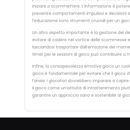
iniziare a scommettere. L’informazione è poter
prevenire comportamenti impulsivi e decisioni af
l’educazione sono strumenti cruciali per un gioc
Un altro aspetto importante è la gestione del de
evitare di cadere nel vortice delle scommesse ec
lasciandosi trasportare dall’emozione del momento
timer per le sessioni di gioco può contribuire a 
Infine, la consapevolezza emotiva gioca un ruol
gioca è fondamentale per evitare che il gioco d
l’ansia. I giocatori dovrebbero imparare a cap
il gioco come un’attività di intrattenimento pi
garantire un approccio sano e sostenibile al gio