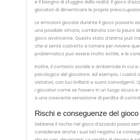
e il bisogno di sfuggire dalla realtà. Il gioco d
giocatori di dimenticare le proprie preoccupazion
Le emozioni giocate durante il gioco possono es
una possibile vittoria, combinata con la paura de
gioco avvincente. Questo stato d’animo può tra
che si sente costretto a tornare per rivivere quell
problematico può essere molto sottile, e le co
Inoltre, il contesto sociale e ambientale in cui 
psicologico del giocatore. Ad esempio, i casinò 
visitatori, con luci brillanti e suoni coinvolgen
i giocatori come se fossero in un luogo sicuro e
a una crescente sensazione di perdita di control
Rischi e conseguenze del gioco
Sebbene il rischio nel gioco d’azzardo possa s
considerare anche i suoi lati negativi. Le conse
alcuni casi, devastanti. La perdita di denaro è 