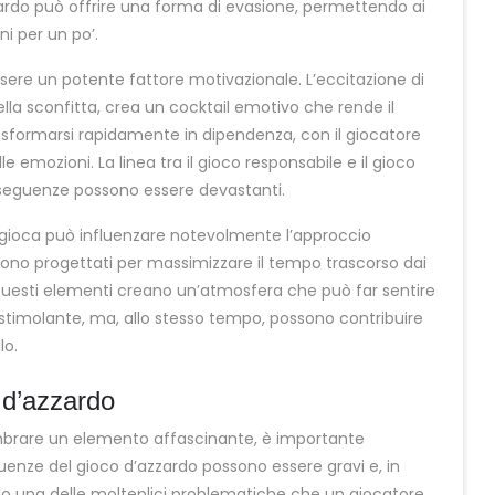
’azzardo può offrire una forma di evasione, permettendo ai
i per un po’.
sere un potente fattore motivazionale. L’eccitazione di
lla sconfitta, crea un cocktail emotivo che rende il
sformarsi rapidamente in dipendenza, con il giocatore
e emozioni. La linea tra il gioco responsabile e il gioco
nseguenze possono essere devastanti.
si gioca può influenzare notevolmente l’approccio
sono progettati per massimizzare il tempo trascorso dai
ti. Questi elementi creano un’atmosfera che può far sentire
 stimolante, ma, allo stesso tempo, possono contribuire
lo.
 d’azzardo
embrare un elemento affascinante, è importante
guenze del gioco d’azzardo possono essere gravi e, in
solo una delle molteplici problematiche che un giocatore