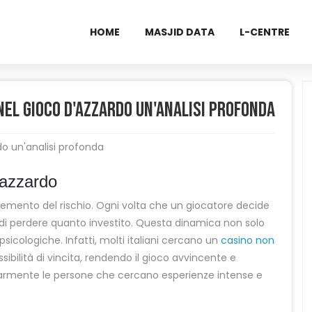
HOME
MASJID DATA
L-CENTRE
 nel gioco d'azzardo un'analisi profonda
rdo un'analisi profonda
d’azzardo
elemento del rischio. Ogni volta che un giocatore decide
à di perdere quanto investito. Questa dinamica non solo
sicologiche. Infatti, molti italiani cercano un
casino non
ibilità di vincita, rendendo il gioco avvincente e
armente le persone che cercano esperienze intense e