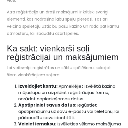
vidē.
Ātra reģistrācija un droši maksājumi ir kritiski svarīgi
elementi, kas nodrošina labu spēļu pieredzi. Tas arī
veicina spēlētāju uzticību pašu kazino un rada patīkamu
atmosfēru, lai izbaudītu azartspēles.
Kā sākt: vienkārši soļi
reģistrācijai un maksājumiem
Lai veiksmīgi reģistrētos un sāktu spēlēšanu, sekojiet
šiem vienkāršajiem soļiem:
Izveidojiet kontu:
Apmeklējiet izvēlētā kazino
mājaslapu un aizpildiet reģistrācijas formu,
norādot nepieciešamos datus.
Apstipriniet savus datus:
Iegūstiet
apstiprinājumu uz savu e-pastu vai telefonu, lai
pārbaudītu savu identitāti.
Veiciet iemaksu:
Izvēlieties vēlamo maksājuma