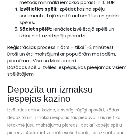
metodi; minimālā iemaksa parasti ir 10 EUR.
Izvēlieties spēli:
Izpētiet kazino spēļu
sortimentu, tajā skaitā automātus un galda
spēles.
Sāciet spēlēt:
Ienāciet izvēlētajā spēlē un
izbaudiet azartspēļu pieredzi.
Reģistrācijas process ir ātrs – tikai 1-2 minūtes!
Droši un ērti maksājumi ar populārām metodēm,
piemēram, Visa un Mastercard.
Dažādas spēļu izvēles iespējas, kas pieejamas visiem
spēlētājiem.
Depozīta un izmaksu
iespējas kazino
Izvēloties online kazino, ir svarīgi rūpīgi apsvērt, kādas
depozīta un izmaksu iespējas tas piedāvā. Tas ne tikai
ietekmē jūsu maksājumu pieredzi, bet arī kopējo spēļu
pieredzi. Apskatiet zemāk esošo tabulu, lai uzzinātu par