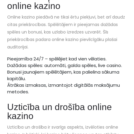
online kazino
Online kazino piedāvā ne tikai ērtu piekļuvi, bet arī daudz
citas priekšrocības. Spēlētājiem ir pieejamas dažādas
spēles un bonusi, kas uzlabo izredzes uzvarēt. Šīs
priekšrocības padara online kazino pievilcīgāku plašai
auditorijai.
Pieejamība 24/7 – spēlējiet kad vien vēlaties.
Dažādas spēles: automāti, galda spēles, live casino.
Bonusi jaunajiem spēlētājiem, kas palielina sākuma
kapitālu.
Ātrākas izmaksas, izmantojot digitālās maksājumu
metodes.
Uzticība un drošība online
kazino
Uzticība un drošība ir svarīgs aspekts, izvēloties online