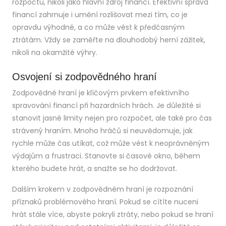
rozpočtu, nikoli jako hlavní zdroj financí. Efektivní správa
financí zahrnuje i umění rozlišovat mezi tím, co je
opravdu výhodné, a co může vést k předčasným
ztrátám. Vždy se zaměřte na dlouhodobý herní zážitek,
nikoli na okamžité výhry.
Osvojení si zodpovědného hraní
Zodpovědné hraní je klíčovým prvkem efektivního
spravování financí při hazardních hrách. Je důležité si
stanovit jasné limity nejen pro rozpočet, ale také pro čas
strávený hraním. Mnoho hráčů si neuvědomuje, jak
rychle může čas utíkat, což může vést k neoprávněným
výdajům a frustraci. Stanovte si časové okno, během
kterého budete hrát, a snažte se ho dodržovat.
Dalším krokem v zodpovědném hraní je rozpoznání
příznaků problémového hraní. Pokud se cítíte nuceni
hrát stále více, abyste pokryli ztráty, nebo pokud se hraní