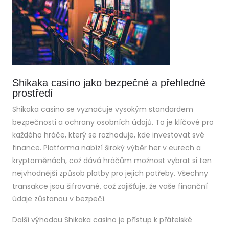
Shikaka casino jako bezpečné a přehledné
prostředí
Shikaka casino se vyznačuje vysokým standardem
bezpečnosti a ochrany osobních údajů. To je klíčové pro
každého hráče, který se rozhoduje, kde investovat své
finance. Platforma nabízí široký výběr her v eurech a
kryptoměnách, což dává hráčům možnost vybrat si ten
nejvhodnější způsob platby pro jejich potřeby. Všechny
transakce jsou šifrované, což zajišťuje, že vaše finanční
údaje zůstanou v bezpečí.
Další výhodou Shikaka casino je přístup k přátelské