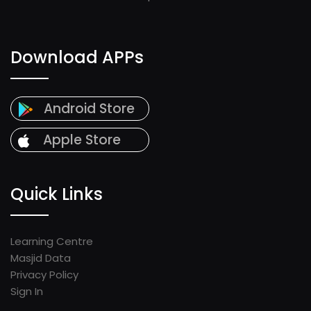
Download APPs
Android Store
Apple Store
Quick Links
Learning Centre
Masjid Data
Privacy Policy
Sign In