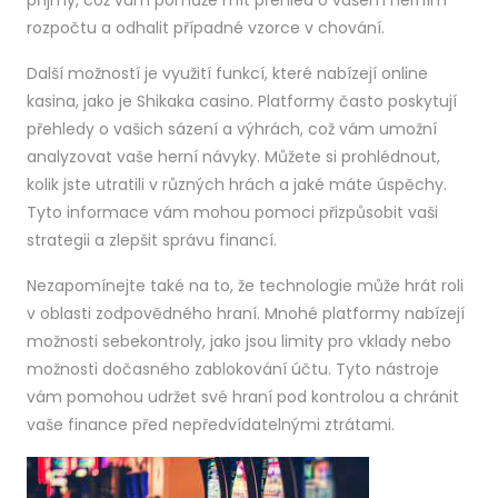
příjmy, což vám pomůže mít přehled o vašem herním
rozpočtu a odhalit případné vzorce v chování.
Další možností je využití funkcí, které nabízejí online
kasina, jako je Shikaka casino. Platformy často poskytují
přehledy o vašich sázení a výhrách, což vám umožní
analyzovat vaše herní návyky. Můžete si prohlédnout,
kolik jste utratili v různých hrách a jaké máte úspěchy.
Tyto informace vám mohou pomoci přizpůsobit vaši
strategii a zlepšit správu financí.
Nezapomínejte také na to, že technologie může hrát roli
v oblasti zodpovědného hraní. Mnohé platformy nabízejí
možnosti sebekontroly, jako jsou limity pro vklady nebo
možnosti dočasného zablokování účtu. Tyto nástroje
vám pomohou udržet své hraní pod kontrolou a chránit
vaše finance před nepředvídatelnými ztrátami.