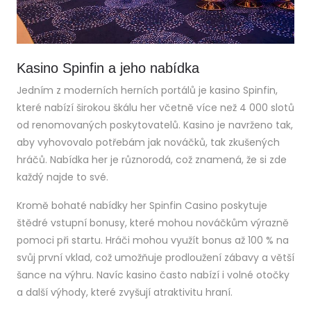
Kasino Spinfin a jeho nabídka
Jedním z moderních herních portálů je kasino Spinfin,
které nabízí širokou škálu her včetně více než 4 000 slotů
od renomovaných poskytovatelů. Kasino je navrženo tak,
aby vyhovovalo potřebám jak nováčků, tak zkušených
hráčů. Nabídka her je různorodá, což znamená, že si zde
každý najde to své.
Kromě bohaté nabídky her Spinfin Casino poskytuje
štědré vstupní bonusy, které mohou nováčkům výrazně
pomoci při startu. Hráči mohou využít bonus až 100 % na
svůj první vklad, což umožňuje prodloužení zábavy a větší
šance na výhru. Navíc kasino často nabízí i volné otočky
a další výhody, které zvyšují atraktivitu hraní.