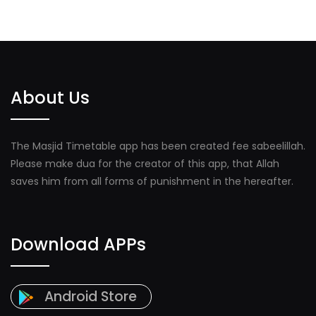
About Us
The Masjid Timetable app has been created fee sabeelillah.
Please make dua for the creator of this app, that Allah
saves him from all forms of punishment in the hereafter.
Download APPs
Android Store