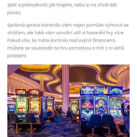
zpět a přehodnotit, jak hrajete, nebo si na chvíli dát
pauzu.
Správná správa bankrollu vám nejen pomůže vyhnout se
ztrátám, ale také vám umožní užít si hazardní hry více.
Pokud víte, že máte kontrolu nad svými financemi,
můžete se soustředit na hru samotnou a mít z ní větší
potěšení.