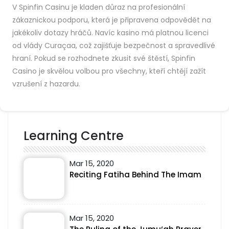
V Spinfin Casinu je kladen důraz na profesionální
zákaznickou podporu, která je připravena odpovědět na
jakékoliv dotazy hráčů. Navíc kasino má platnou licenci
od vlády Curaçaa, což zajišťuje bezpečnost a spravedlivé
hraní. Pokud se rozhodnete zkusit své štěstí, Spinfin
Casino je skvělou volbou pro všechny, kteří chtějí zažít
vzrušení z hazardu.
Learning Centre
Mar 15, 2020
Reciting Fatiha Behind The Imam
Mar 15, 2020