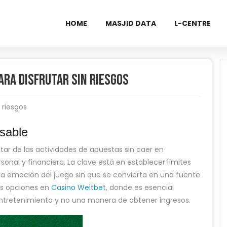
HOME
MASJID DATA
L-CENTRE
ara disfrutar sin riesgos
 riesgos
nsable
tar de las actividades de apuestas sin caer en
nal y financiera. La clave está en establecer límites
e la emoción del juego sin que se convierta en una fuente
es opciones en
Casino Weltbet
, donde es esencial
ntretenimiento y no una manera de obtener ingresos.