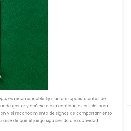
ego, es recomendable fijar un presupuesto antes de
uede gastar y ceñirse a esa cantidad es crucial para
ación y el reconocimiento de signos de comportamiento
arse de que el juego siga siendo una actividad