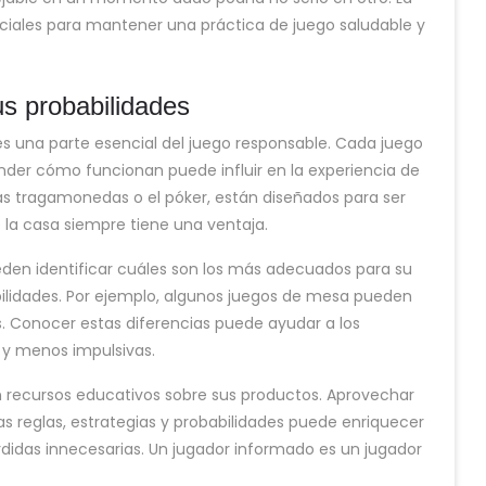
nciales para mantener una práctica de juego saludable y
us probabilidades
es una parte esencial del juego responsable. Cada juego
tender cómo funcionan puede influir en la experiencia de
las tragamonedas o el póker, están diseñados para ser
 la casa siempre tiene una ventaja.
ueden identificar cuáles son los más adecuados para su
bilidades. Por ejemplo, algunos juegos de mesa pueden
. Conocer estas diferencias puede ayudar a los
 y menos impulsivas.
recursos educativos sobre sus productos. Aprovechar
s reglas, estrategias y probabilidades puede enriquecer
érdidas innecesarias. Un jugador informado es un jugador