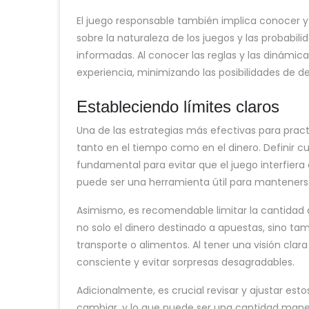
El juego responsable también implica conocer y 
sobre la naturaleza de los juegos y las probabi
informadas. Al conocer las reglas y las dinámica
experiencia, minimizando las posibilidades de d
Estableciendo límites claros
Una de las estrategias más efectivas para practi
tanto en el tiempo como en el dinero. Definir c
fundamental para evitar que el juego interfiera 
puede ser una herramienta útil para mantenerse
Asimismo, es recomendable limitar la cantidad d
no solo el dinero destinado a apuestas, sino ta
transporte o alimentos. Al tener una visión clar
consciente y evitar sorpresas desagradables.
Adicionalmente, es crucial revisar y ajustar est
cambiar, y lo que puede ser una cantidad mane