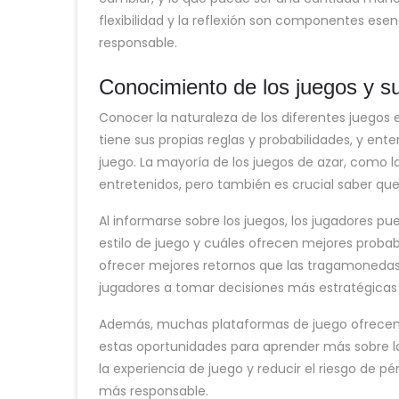
flexibilidad y la reflexión son componentes ese
responsable.
Conocimiento de los juegos y s
Conocer la naturaleza de los diferentes juegos 
tiene sus propias reglas y probabilidades, y en
juego. La mayoría de los juegos de azar, como 
entretenidos, pero también es crucial saber que
Al informarse sobre los juegos, los jugadores p
estilo de juego y cuáles ofrecen mejores proba
ofrecer mejores retornos que las tragamonedas
jugadores a tomar decisiones más estratégicas
Además, muchas plataformas de juego ofrecen 
estas oportunidades para aprender más sobre la
la experiencia de juego y reducir el riesgo de p
más responsable.