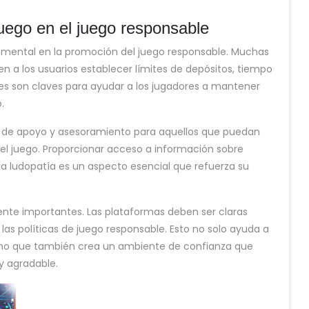
juego en el juego responsable
amental en la promoción del juego responsable. Muchas
 a los usuarios establecer límites de depósitos, tiempo
des son claves para ayudar a los jugadores a mantener
.
 de apoyo y asesoramiento para aquellos que puedan
el juego. Proporcionar acceso a información sobre
a ludopatía es un aspecto esencial que refuerza su
ente importantes. Las plataformas deben ser claras
 las políticas de juego responsable. Esto no solo ayuda a
sino que también crea un ambiente de confianza que
y agradable.