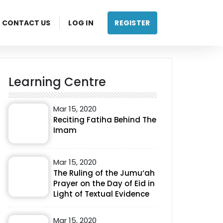
CONTACT US
LOG IN
REGISTER
Learning Centre
Mar 15, 2020
Reciting Fatiha Behind The
Imam
Mar 15, 2020
The Ruling of the Jumu‘ah
Prayer on the Day of Eid in
Light of Textual Evidence
Mar 15, 2020