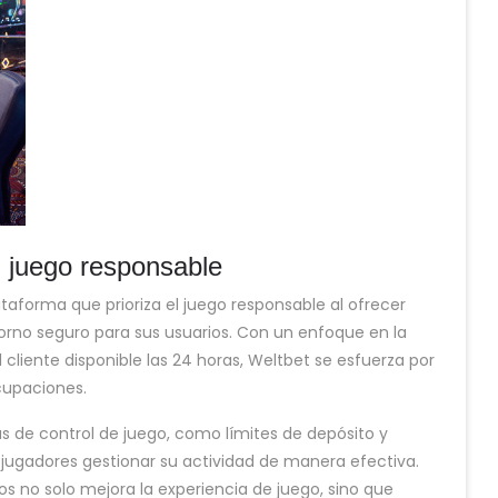
 juego responsable
aforma que prioriza el juego responsable al ofrecer
rno seguro para sus usuarios. Con un enfoque en la
 cliente disponible las 24 horas, Weltbet se esfuerza por
cupaciones.
 de control de juego, como límites de depósito y
 jugadores gestionar su actividad de manera efectiva.
s no solo mejora la experiencia de juego, sino que