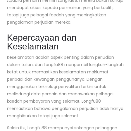
Apabila pemain memilih Longfu88, mereka bukan sahaja
mendapat akses kepada permainan yang berkualiti,
tetapi juga pelbagai faedah yang meningkatkan
pengalaman perjudian mereka.
Kepercayaan dan
Keselamatan
Keselamatan adalah aspek penting dalam perjudian
dalam talian, dan Longfu88 mengambil langkah-langkah
ketat untuk memastikan keselamatan maklumat
peribadi dan kewangan penggunanya. Dengan
menggunakan teknologi penyulitan terkini untuk
melindungi data pemain dan menawarkan pelbagai
kaedah pembayaran yang selamat, Longfu88
memastikan bahawa pengalaman perjudian tidak hanya
menghiburkan tetapi juga selamat.
Selain itu, Longfu88 mempunyai sokongan pelanggan