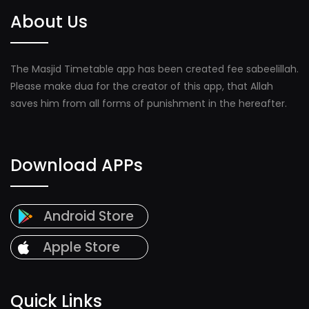
About Us
The Masjid Timetable app has been created fee sabeelillah.
Please make dua for the creator of this app, that Allah
saves him from all forms of punishment in the hereafter.
Download APPs
Android Store
Apple Store
Quick Links