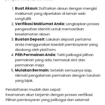
Buat Akaun:
Daftarkan akaun dengan mengisi
maklumat yang diperlukan di laman web
Longfu88.
Verifikasi Maklumat Anda:
Lengkapkan proses
pengesahan identiti untuk memastikan
keselamatan akaun.
Buatan Deposit:
Lakukan deposit pertama
anda menggunakan kaedah pembayaran yang
disokong oleh platform.
Pilih Permainan Anda:
Teliti pelbagai pilihan
permainan yang ada, termasuk slot dan
permainan meja.
Mulakan Bermain:
Setelah semuanya siap,
nikmati pengalaman permainan dengan taruhan
yang bijak.
Pendaftaran mudah dan cepat
Keamanan akun terjamin dengan proses verifikasi
Pilihan pembayaran yang pelbagai dan selamat