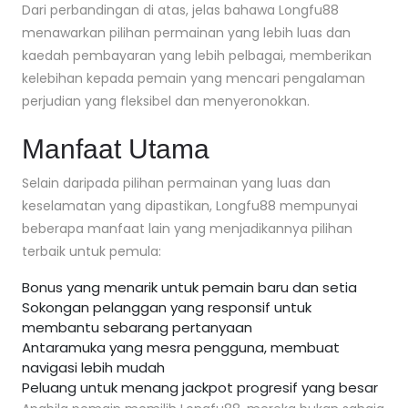
Dari perbandingan di atas, jelas bahawa Longfu88
menawarkan pilihan permainan yang lebih luas dan
kaedah pembayaran yang lebih pelbagai, memberikan
kelebihan kepada pemain yang mencari pengalaman
perjudian yang fleksibel dan menyeronokkan.
Manfaat Utama
Selain daripada pilihan permainan yang luas dan
keselamatan yang dipastikan, Longfu88 mempunyai
beberapa manfaat lain yang menjadikannya pilihan
terbaik untuk pemula:
Bonus yang menarik untuk pemain baru dan setia
Sokongan pelanggan yang responsif untuk
membantu sebarang pertanyaan
Antaramuka yang mesra pengguna, membuat
navigasi lebih mudah
Peluang untuk menang jackpot progresif yang besar