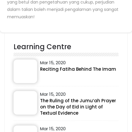
yang betul dan pengetahuan yang cukup, perjudian
dalam talian boleh menjadi pengalaman yang sangat
memuaskan!
Learning Centre
Mar 15, 2020
Reciting Fatiha Behind The Imam
Mar 15, 2020
The Ruling of the Jumu‘ah Prayer
on the Day of Eid in Light of
Textual Evidence
Mar 15, 2020