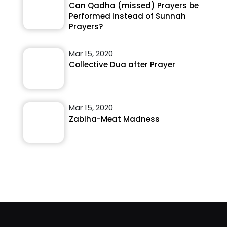
Can Qadha (missed) Prayers be
Performed Instead of Sunnah
Prayers?
Mar 15, 2020
Collective Dua after Prayer
Mar 15, 2020
Zabiha-Meat Madness