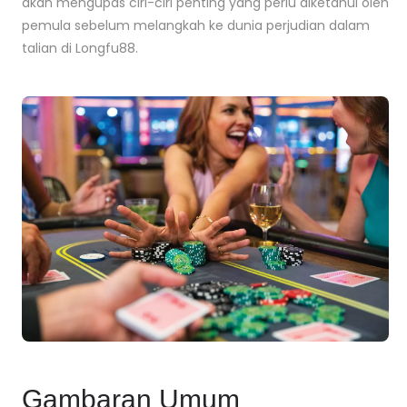
akan mengupas ciri-ciri penting yang perlu diketahui oleh
pemula sebelum melangkah ke dunia perjudian dalam
talian di Longfu88.
Gambaran Umum