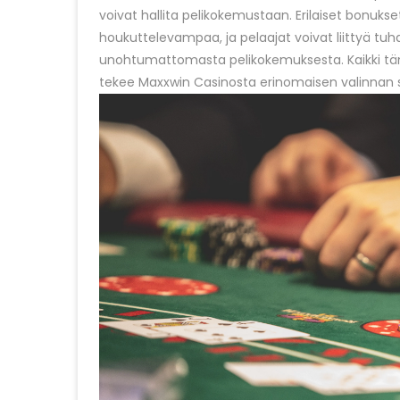
voivat hallita pelikokemustaan. Erilaiset bonuks
houkuttelevampaa, ja pelaajat voivat liittyä t
unohtumattomasta pelikokemuksesta. Kaikki täm
tekee Maxxwin Casinosta erinomaisen valinnan su