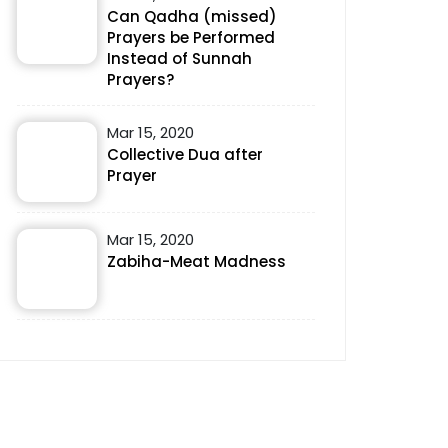
Can Qadha (missed)
Prayers be Performed
Instead of Sunnah
Prayers?
Mar 15, 2020
Collective Dua after
Prayer
Mar 15, 2020
Zabiha-Meat Madness