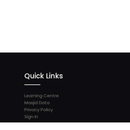
Quick Links
Learning Centre
Masjid Data
Privacy Policy
Sign In