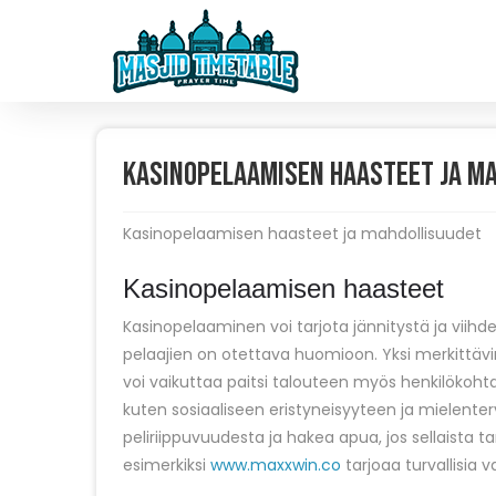
Kasinopelaamisen haasteet ja m
Kasinopelaamisen haasteet ja mahdollisuudet
Kasinopelaamisen haasteet
Kasinopelaaminen voi tarjota jännitystä ja viihde
pelaajien on otettava huomioon. Yksi merkittävim
voi vaikuttaa paitsi talouteen myös henkilökohta
kuten sosiaaliseen eristyneisyyteen ja mielent
peliriippuvuudesta ja hakea apua, jos sellaista t
esimerkiksi
www.maxxwin.co
tarjoaa turvallisia v