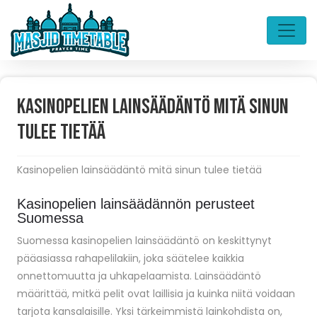
Kasinopelien lainsäädäntö mitä sinun
tulee tietää
Kasinopelien lainsäädäntö mitä sinun tulee tietää
Kasinopelien lainsäädännön perusteet
Suomessa
Suomessa kasinopelien lainsäädäntö on keskittynyt
pääasiassa rahapelilakiin, joka säätelee kaikkia
onnettomuutta ja uhkapelaamista. Lainsäädäntö
määrittää, mitkä pelit ovat laillisia ja kuinka niitä voidaan
tarjota kansalaisille. Yksi tärkeimmistä lainkohdista on,