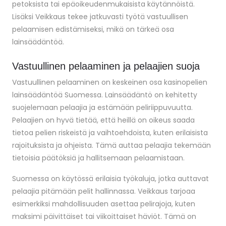
petoksista tai epäoikeudenmukaisista käytännöistä.
Lisäksi Veikkaus tekee jatkuvasti työtä vastuullisen
pelaamisen edistämiseksi, mikä on tärkeä osa
lainsäädäntöä.
Vastuullinen pelaaminen ja pelaajien suoja
Vastuullinen pelaaminen on keskeinen osa kasinopelien
lainsäädäntöä Suomessa. Lainsäädäntö on kehitetty
suojelemaan pelaajia ja estämään peliriippuvuutta.
Pelaajien on hyvä tietää, että heillä on oikeus saada
tietoa pelien riskeistä ja vaihtoehdoista, kuten erilaisista
rajoituksista ja ohjeista. Tämä auttaa pelaajia tekemään
tietoisia päätöksiä ja hallitsemaan pelaamistaan.
Suomessa on käytössä erilaisia työkaluja, jotka auttavat
pelaajia pitämään pelit hallinnassa. Veikkaus tarjoaa
esimerkiksi mahdollisuuden asettaa pelirajoja, kuten
maksimi päivittäiset tai viikoittaiset häviöt. Tämä on