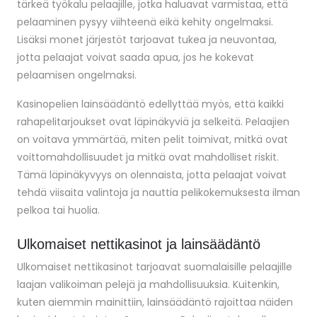
tärkeä työkalu pelaajille, jotka haluavat varmistaa, että
pelaaminen pysyy viihteenä eikä kehity ongelmaksi.
Lisäksi monet järjestöt tarjoavat tukea ja neuvontaa,
jotta pelaajat voivat saada apua, jos he kokevat
pelaamisen ongelmaksi.
Kasinopelien lainsäädäntö edellyttää myös, että kaikki
rahapelitarjoukset ovat läpinäkyviä ja selkeitä. Pelaajien
on voitava ymmärtää, miten pelit toimivat, mitkä ovat
voittomahdollisuudet ja mitkä ovat mahdolliset riskit.
Tämä läpinäkyvyys on olennaista, jotta pelaajat voivat
tehdä viisaita valintoja ja nauttia pelikokemuksesta ilman
pelkoa tai huolia.
Ulkomaiset nettikasinot ja lainsäädäntö
Ulkomaiset nettikasinot tarjoavat suomalaisille pelaajille
laajan valikoiman pelejä ja mahdollisuuksia. Kuitenkin,
kuten aiemmin mainittiin, lainsäädäntö rajoittaa näiden