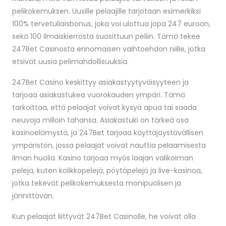
pelikokemuksen. Uusille pelaajille tarjotaan esimerkiksi
100% tervetuliaisbonus, joka voi ulottua jopa 247 euroon,
sekä 100 ilmaiskierrosta suosittuun peliin. Tämä tekee
247Bet Casinosta erinomaisen vaihtoehdon niille, jotka
etsivät uusia pelimahdollisuuksia.
247Bet Casino keskittyy asiakastyytyväisyyteen ja
tarjoaa asiakastukea vuorokauden ympäri. Tämä
tarkoittaa, että pelaajat voivat kysyä apua tai saada
neuvoja milloin tahansa. Asiakastuki on tärkeä osa
kasinoelämystä, ja 247Bet tarjoaa käyttäjäystävällisen
ympäristön, jossa pelaajat voivat nauttia pelaamisesta
ilman huolia. Kasino tarjoaa myös laajan valikoiman
pelejä, kuten kolikkopelejä, pöytäpelejä ja live-kasinoa,
jotka tekevät pelikokemuksesta monipuolisen ja
jännittävän.
Kun pelaajat liittyvät 247Bet Casinolle, he voivat olla