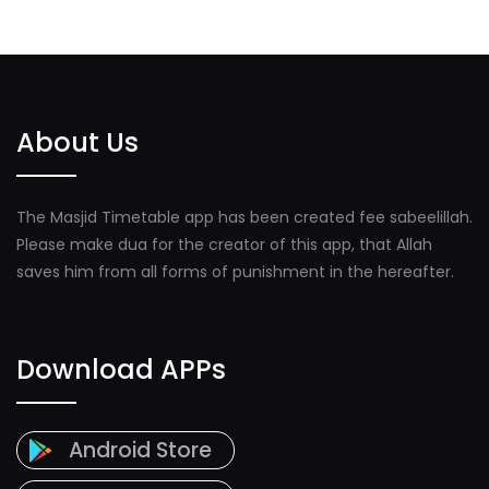
About Us
The Masjid Timetable app has been created fee sabeelillah.
Please make dua for the creator of this app, that Allah
saves him from all forms of punishment in the hereafter.
Download APPs
Android Store