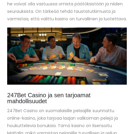
he voivat olla vastuussa omista päätöksistään ja niiden
seurauksista. On tärkeää tehdä taustatutkimusta ja
varmistaa, että valittu kasino on turvallinen ja luotettava.
247Bet Casino ja sen tarjoamat
mahdollisuudet
247Bet Casino on suomalaisille pelaajille suunnattu
online-kasino, joka tarjoaa laajan valikoiman pelejä ja
houkuttelevia bonuksia. Tämä kasino on lisensoitu
Maltalla, mikä varmistaa pelaajille turvallisen ja reilun