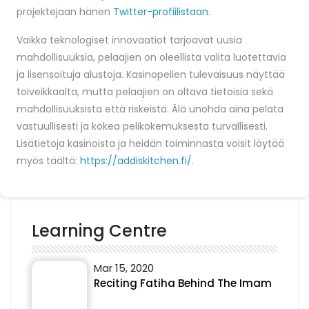
projektejaan hänen
Twitter-profiilistaan
.
Vaikka teknologiset innovaatiot tarjoavat uusia
mahdollisuuksia, pelaajien on oleellista valita luotettavia
ja lisensoituja alustoja. Kasinopelien tulevaisuus näyttää
toiveikkaalta, mutta pelaajien on oltava tietoisia sekä
mahdollisuuksista että riskeistä. Älä unohda aina pelata
vastuullisesti ja kokea pelikokemuksesta turvallisesti.
Lisätietoja kasinoista ja heidän toiminnasta voisit löytää
myös täältä:
https://addiskitchen.fi/
.
Learning Centre
Mar 15, 2020
Reciting Fatiha Behind The Imam