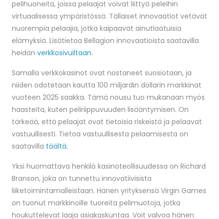
pelihuoneita, joissa pelaajat voivat liittyä peleihin
virtuaalisessa ympäristössä. Tällaiset innovaatiot vetävät
nuorempia pelaajia, jotka kaipaavat ainutlaatuisia
elämyksiä. Lisätietoa Bellagion innovaatioista saatavilla
heidän
verkkosivuiltaan
.
Samalla verkkokasinot ovat nostaneet suosiotaan, ja
niiden odotetaan kautta 100 miljardin dollarin markkinat
vuoteen 2025 saakka. Tämä nousu tuo mukanaan myös
haasteita, kuten peliriippuvuuden lisääntymisen. On
tärkeää, että pelaajat ovat tietoisia riskeistä ja pelaavat
vastuullisesti. Tietoa vastuullisesta pelaamisesta on
saatavilla
täältä
.
Yksi huomattava henkilö kasinoteollisuudessa on Richard
Branson, joka on tunnettu innovatiivisista
liiketoimintamalleistaan. Hänen yrityksensä Virgin Games
on tuonut markkinoille tuoreita pelimuotoja, jotka
houkuttelevat laaja asiakaskuntaa. Voit valvoa hänen