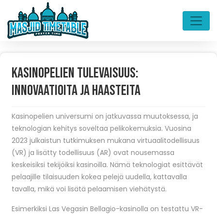
Kasinopelien Tulevaisuus:
Innovaatioita ja Haasteita
Kasinopelien universumi on jatkuvassa muutoksessa, ja
teknologian kehitys soveltaa pelikokemuksia. Vuosina
2023 julkaistun tutkimuksen mukana virtuaalitodellisuus
(VR) ja lisätty todellisuus (AR) ovat nousemassa
keskeisiksi tekijöiksi kasinoilla. Nämä teknologiat esittävät
pelaajille tilaisuuden kokea pelejä uudella, kattavalla
tavalla, mikä voi lisätä pelaamisen viehätystä.
Esimerkiksi Las Vegasin Bellagio-kasinolla on testattu VR-