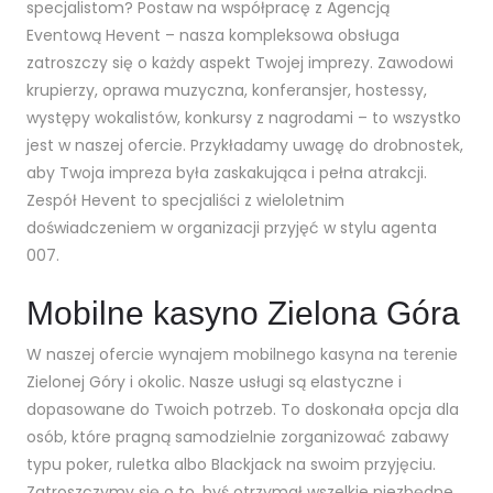
specjalistom? Postaw na współpracę z Agencją
Eventową Hevent – nasza kompleksowa obsługa
zatroszczy się o każdy aspekt Twojej imprezy. Zawodowi
krupierzy, oprawa muzyczna, konferansjer, hostessy,
występy wokalistów, konkursy z nagrodami – to wszystko
jest w naszej ofercie. Przykładamy uwagę do drobnostek,
aby Twoja impreza była zaskakująca i pełna atrakcji.
Zespół Hevent to specjaliści z wieloletnim
doświadczeniem w organizacji przyjęć w stylu agenta
007.
Mobilne kasyno Zielona Góra
W naszej ofercie wynajem mobilnego kasyna na terenie
Zielonej Góry i okolic. Nasze usługi są elastyczne i
dopasowane do Twoich potrzeb. To doskonała opcja dla
osób, które pragną samodzielnie zorganizować zabawy
typu poker, ruletka albo Blackjack na swoim przyjęciu.
Zatroszczymy się o to, byś otrzymał wszelkie niezbędne