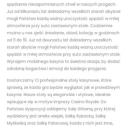
spędzenia niezapomnianych chwil w naszych progach.
Już od kilkunastu lat dokładamy wszelkich starań abyście
mogli Państwo każdą ważną uroczystość spędzić w miłej
atmosferze przy suto zastawionym stole. Codziennie
można u nas zjeść śniadanie, obiad, kolację w godzinach
od 11 do 19. Już od dwunastu lat dokładamy wszelkich
starań abyście mogli Państwo każdą ważną uroczystość
spędzić w miłej atmosferze przy suto zastawionym stole.
Wynajem mobilnego kasyna to świetna okazja, by dodać
odrobinę bogactwa i emocji do każdego przyjęcia.
Dostarczamy Ci profesjonalne stoły kasynowe, które
sprawią, że każda gra będzie wyglądać jak w prawdziwym
kasynie. Nasze stoły są eleganckie i stylowe, idealnie
wpisujące się w motyw imprezy Casino Royale. Do
Państwa dyspozycji oddajemy Salę Główną, przy której
wydzielony jest aneks wiejski, Salkę Rybacką, Salkę
Myśliwską oraz Salkę Pałacową. Każda z nich jest inna,